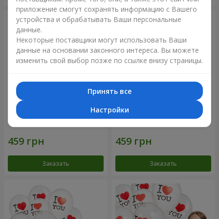
приложение смогут сохранять информацию с Вашего
устройства и обрабатывать Ваши персональные
данные.
Некоторые поставщики могут использовать Ваши
данные на основании законного интереса. Вы можете
изменить свой выбор позже по ссылке внизу страницы.
Принять все
Настройки
Коллекция шариков
Коллекция шариков
"Смайлики" - 5 шариков
"Люблю" - 5 шариков
Заказать
Заказать