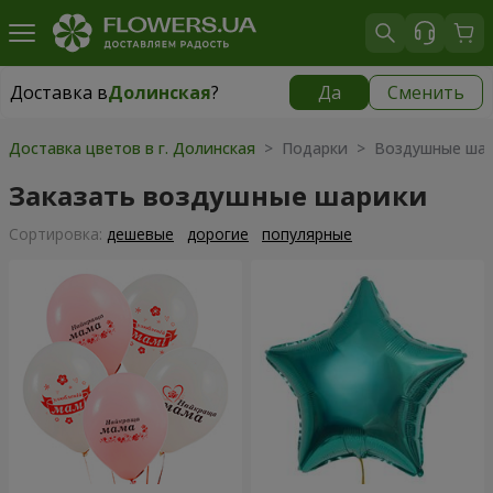
Доставка в
Долинская
?
Да
Сменить
Доставка в
Долинская
|
970 грн
Доставка цветов в г. Долинская
> Подарки > Воздушные ша
Заказать воздушные шарики
Cортировка:
дешевые
дорогие
популярные