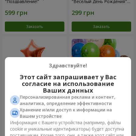
"Поздравление!"
"Веселый День Рождения" -
3 шарика
Заказать
Заказать
Здравствуйте!
Этот сайт запрашивает у Вас
согласие на использование
Ваших данных
Персонализированная реклама и контент,
Фонтан шаров “Мир чудес”
Коллекция шариков "День
аналитика, определение эффективности
рождения" (с Тедди)
Хранение и/или доступ к информации на
Вашем устройстве
Информация с Вашего устройства (например, файлы
cookie и уникальные идентификаторы) будет доступна
Заказать
Заказать
поставщикам. Кроме того, они, а также этот сайт или