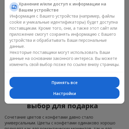
Для
корпоративного мероприятия
подойдёт
Хранение и/или доступ к информации на
премиальный подарок: здесь коробка с цветами и
Вашем устройстве
сладостями дополняется изысканными каллами,
Информация с Вашего устройства (например, файлы
герберами
или
орхидеями
и элитными сладостями;
cookie и уникальные идентификаторы) будет доступна
поставщикам. Кроме того, они, а также этот сайт или
Нежные букеты из
эустомы
,
тюльпанов
или
приложение смогут сохранять информацию с Вашего
альстромерии
хорошо сочетаются с конфетами
устройства и обрабатывать Ваши персональные
Merci, поддерживая нежную подачу и лёгкое
данные.
настроение — как
поздравление с рождением
ребёнка
или ко Дню всех влюблённых.
Некоторые поставщики могут использовать Ваши
данные на основании законного интереса. Вы можете
Мы поможем вам подобрать лучшее сочетание цветочного
изменить свой выбор позже по ссылке внизу страницы.
микса и сладостей под ваш повод и оформим подарок —
цветы с конфетами — надлежащим образом.
Принять все
Коробка с цветами и
Настройки
сладостями — ваш лучший
выбор для подарка
Сочетание цветов с конфетами давно стало
универсальным. Цветы с конфетами одинаково хорошо
подходят как для романтических моментов, так и для