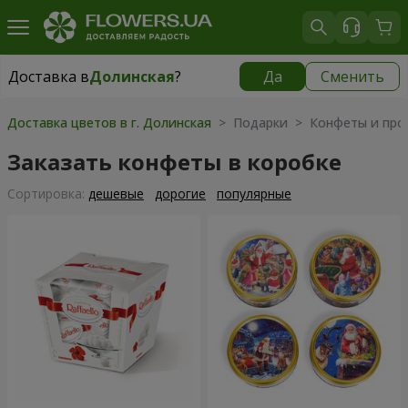
Доставка в
Долинская
?
Да
Сменить
Доставка в
Долинская
|
970 грн
Доставка цветов в г. Долинская
> Подарки > Конфеты и про
Заказать конфеты в коробке
Cортировка:
дешевые
дорогие
популярные