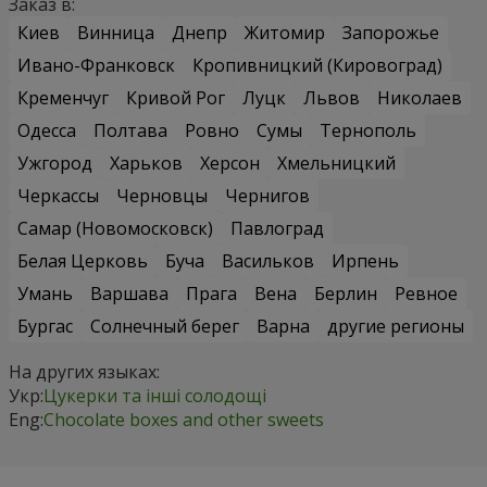
Заказ в:
Киев
Винница
Днепр
Житомир
Запорожье
Ивано-Франковск
Кропивницкий (Кировоград)
Кременчуг
Кривой Рог
Луцк
Львов
Николаев
Одесса
Полтава
Ровно
Сумы
Тернополь
Ужгород
Харьков
Херсон
Хмельницкий
Черкассы
Черновцы
Чернигов
Самар (Новомосковск)
Павлоград
Белая Церковь
Буча
Васильков
Ирпень
Умань
Варшава
Прага
Вена
Берлин
Ревное
Бургас
Солнечный берег
Варна
другие регионы
На других языках:
Укр:
Цукерки та інші солодощі
Eng:
Chocolate boxes and other sweets