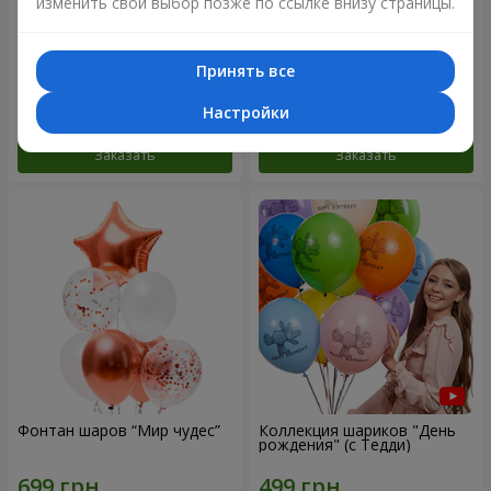
изменить свой выбор позже по ссылке внизу страницы.
Микс гелиевых шариков
Коллекция шариков
"Поздравление!"
"Веселый День Рождения" -
Принять все
3 шарика
Настройки
Заказать
Заказать
Фонтан шаров “Мир чудес”
Коллекция шариков "День
рождения" (с Тедди)