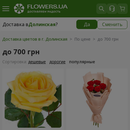
Доставка в
Долинская
?
Да
Сменить
Доставка в
Долинская
|
970 грн
Доставка цветов в г. Долинская
> По цене > до 700 грн
до 700 грн
Cортировка:
дешевые
дорогие
популярные