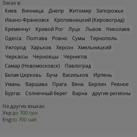
Заказ в:
Киев
Винница
Днепр
Житомир
Запорожье
Ивано-Франковск
Кропивницкий (Кировоград)
Кременчуг
Кривой Рог
Луцк
Львов
Николаев
Одесса
Полтава
Ровно
Сумы
Тернополь
Ужгород
Харьков
Херсон
Хмельницкий
Черкассы
Черновцы
Чернигов
Самар (Новомосковск)
Павлоград
Белая Церковь
Буча
Васильков
Ирпень
Умань
Варшава
Прага
Вена
Берлин
Ревное
Бургас
Солнечный берег
Варна
другие регионы
На других языках:
Укр:
до 700 грн
Eng:
to 700 uah