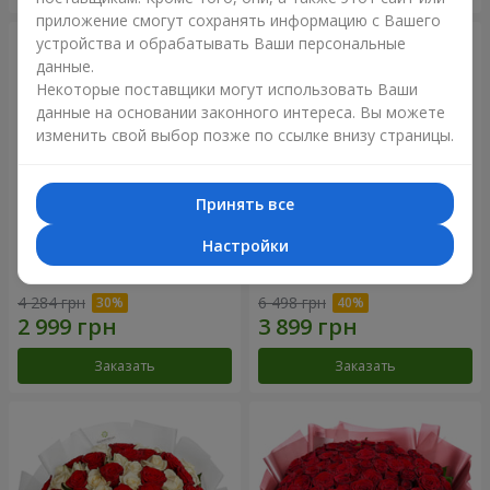
приложение смогут сохранять информацию с Вашего
устройства и обрабатывать Ваши персональные
данные.
Некоторые поставщики могут использовать Ваши
данные на основании законного интереса. Вы можете
изменить свой выбор позже по ссылке внизу страницы.
Принять все
Настройки
Букет "Нежный оттенок"
Цветы в коробке “Кадриль”
4 284 грн
6 498 грн
Заказать
Заказать