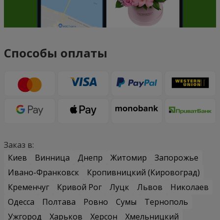
Способы оплаты
Заказ в:
Киев
Винница
Днепр
Житомир
Запорожье
Ивано-Франковск
Кропивницкий (Кировоград)
Кременчуг
Кривой Рог
Луцк
Львов
Николаев
Одесса
Полтава
Ровно
Сумы
Тернополь
Ужгород
Харьков
Херсон
Хмельницкий