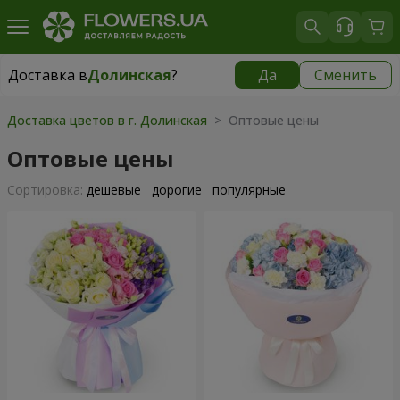
Доставка в
Долинская
?
Да
Сменить
Доставка в
Долинская
|
970 грн
Доставка цветов в г. Долинская
> Оптовые цены
Оптовые цены
Cортировка:
дешевые
дорогие
популярные