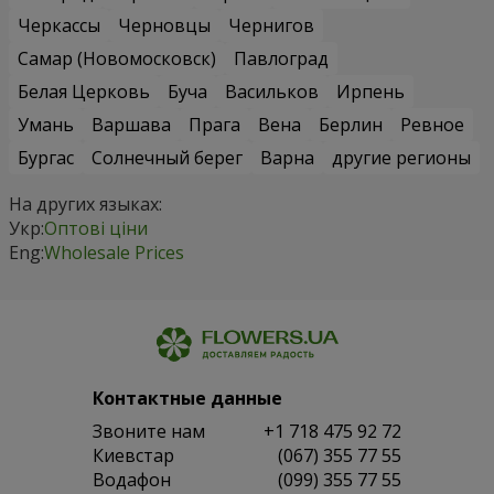
Черкассы
Черновцы
Чернигов
Самар (Новомосковск)
Павлоград
Белая Церковь
Буча
Васильков
Ирпень
Умань
Варшава
Прага
Вена
Берлин
Ревное
Бургас
Солнечный берег
Варна
другие регионы
На других языках:
Укр:
Оптові ціни
Eng:
Wholesale Prices
Контактные данные
Звоните нам
+1 718 475 92 72
Киевстар
(067) 355 77 55
Водафон
(099) 355 77 55