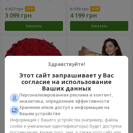
4 427 грн
6 998 грн
Заказать
Заказать
Здравствуйте!
Этот сайт запрашивает у Вас
согласие на использование
Ваших данных
Персонализированная реклама и контент,
101 красная роза
Букет "Сердце – сердцу"
аналитика, определение эффективности
Хранение и/или доступ к информации на
11 380 грн
5 498 грн
Вашем устройстве
Информация с Вашего устройства (например, файлы
cookie и уникальные идентификаторы) будет доступна
Заказать
Заказать
поставщикам. Кроме того, они, а также этот сайт или