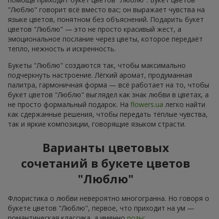
"Люблю" говорит всё вместо вас; он выражает чувства на
языке цветов, понятном без объяснений. Подарить букет
цветов "Люблю" — это не просто красивый жест, а
эмоциональное послание через цветы, которое передаёт
тепло, нежность и искренность.
Букеты "Люблю" создаются так, чтобы максимально
подчеркнуть настроение. Лёгкий аромат, продуманная
палитра, гармоничная форма — всё работает на то, чтобы
букет цветов "Люблю" выглядел как знак любви в цветах, а
не просто формальный подарок. На
flowers.ua
легко найти
как сдержанные решения, чтобы передать тёплые чувства,
так и яркие композиции, говорящие языком страсти.
Варианты цветовых
сочетаний в букете цветов
"Люблю"
Флористика о любви невероятно многогранна. Но говоря о
букете цветов "Люблю", первое, что приходит на ум —
романтическая классика, а именно
розы
: