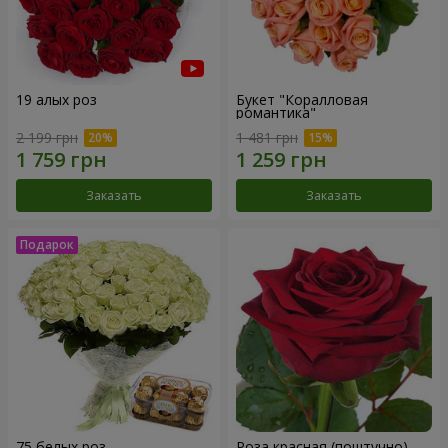
19 алых роз
Букет "Коралловая
романтика"
2 199 грн
1 481 грн
Заказать
Заказать
75 белых роз
Роза красная (поштучно)