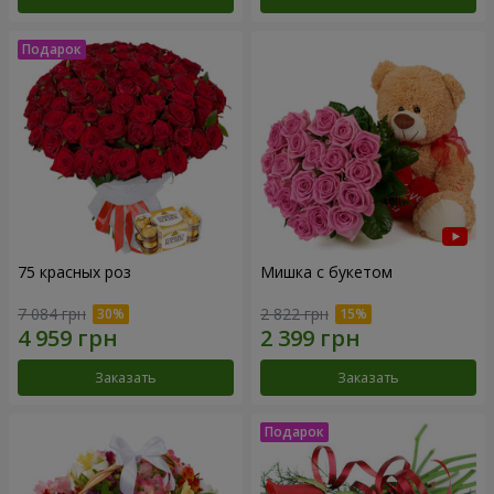
75 красных роз
Мишка с букетом
7 084 грн
2 822 грн
Заказать
Заказать