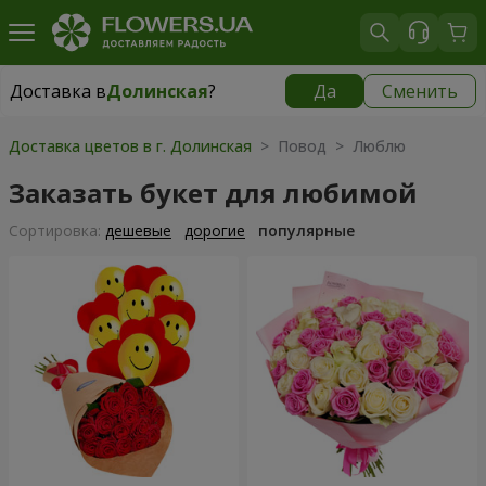
Доставка в
Долинская
?
Да
Сменить
Доставка в
Долинская
|
970 грн
Доставка цветов в г. Долинская
> Повод > Люблю
Заказать букет для любимой
Cортировка:
дешевые
дорогие
популярные