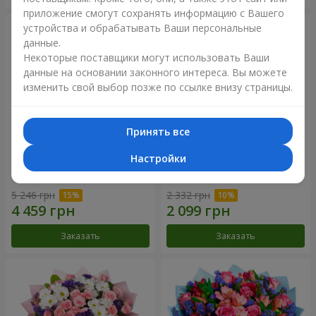
приложение смогут сохранять информацию с Вашего
устройства и обрабатывать Ваши персональные
данные.
Некоторые поставщики могут использовать Ваши
данные на основании законного интереса. Вы можете
изменить свой выбор позже по ссылке внизу страницы.
Принять все
Настройки
51 белая хризантема
Романтический букет
"Очарование"
5 246 грн
2 332 грн
Заказать
Заказать