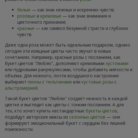
белые
— как знак нежных и искренних чувств;
розовые
и
кремовые
— как знак внимания и
цветочного признания;
красные
— как символ безумной страсти и глубоких
чувств.
Даже одна роза может быть идеальным подарком, однако
сегодня эти изящные цветы часто звучат в новых
сочетаниях. Например, красные розы с посланием, как
букет цветов "Люблю", дополняют кремовыми
эустомами
или пудровыми ранункулюсами, чтобы добавить мягкости и
объёма. Для нежного, почти воздушного настроения
выбирают
пионы
с
тюльпанами
или
кустовые розы
с
альстромерией
.
Такой букет цветов "Люблю" создаёт нежность в каждой
цветке и выглядит как цветы с тонким посланием. А для
тех, кто хочет купить нестандартные
букеты цветов
,
подойдут авторские миксы из
сезонных цветов
— они
формируют эмоциональный букет с сердцем без лишней
помпезности.