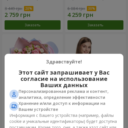
3 449 грн
6 084 грн
Заказать
Заказать
Здравствуйте!
Этот сайт запрашивает у Вас
согласие на использование
Ваших данных
Персонализированная реклама и контент,
Букет "Сказка моей жизни"
Корзина "Ангелочек"
аналитика, определение эффективности
Хранение и/или доступ к информации на
2 399 грн
1 949 грн
Вашем устройстве
Информация с Вашего устройства (например, файлы
cookie и уникальные идентификаторы) будет доступна
Заказать
Заказать
поставщикам. Кроме того, они, а также этот сайт или