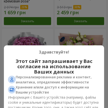
кремовая роза"
2 074 грн
3 513 грн
Заказать
Заказать
Здравствуйте!
Этот сайт запрашивает у Вас
согласие на использование
Ваших данных
Персонализированная реклама и контент,
Букет "Твои хризантемы"
Букет "Панна Котта"
аналитика, определение эффективности
Хранение и/или доступ к информации на
1 528 грн
2 124 грн
Вашем устройстве
Информация с Вашего устройства (например, файлы
cookie и уникальные идентификаторы) будет доступна
Заказать
Заказать
поставщикам. Кроме того, они, а также этот сайт или