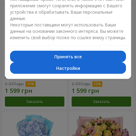
приложение смогут сохранять информацию с Вашего
устройства и обрабатывать Ваши персональные
данные.
Некоторые поставщики могут использовать Ваши
данные на основании законного интереса. Вы можете
изменить свой выбор позже по ссылке внизу страницы.
Принять все
Настройки
Композиция "Нежное
Букет "Розовый вкус
прикосновение"
ванили"
1 777 грн
1 777 грн
Заказать
Заказать