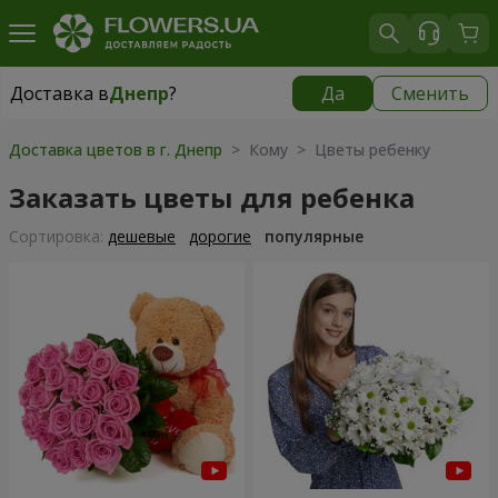
Доставка в
Днепр
?
Да
Сменить
Доставка в
Днепр
|
бесплатно
Доставка цветов в г. Днепр
> Кому > Цветы ребенку
Заказать цветы для ребенка
Cортировка:
дешевые
дорогие
популярные