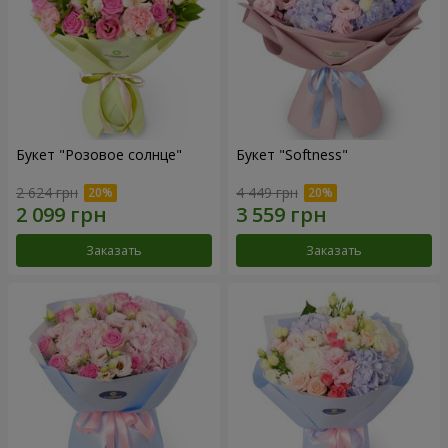
Букет "Розовое солнце"
Букет "Softness"
2 624 грн
4 449 грн
Заказать
Заказать