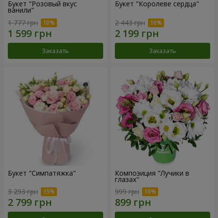
Букет "Розовый вкус
Букет "Королеве сердца"
ванили"
1 777 грн
2 443 грн
Заказать
Заказать
Букет "Симпатяжка"
Композиция "Лучики в
глазах"
3 293 грн
999 грн