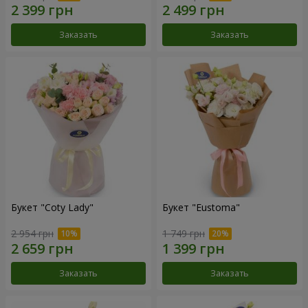
Заказать
Заказать
Букет "Coty Lady"
Букет "Eustoma"
2 954 грн
1 749 грн
Заказать
Заказать