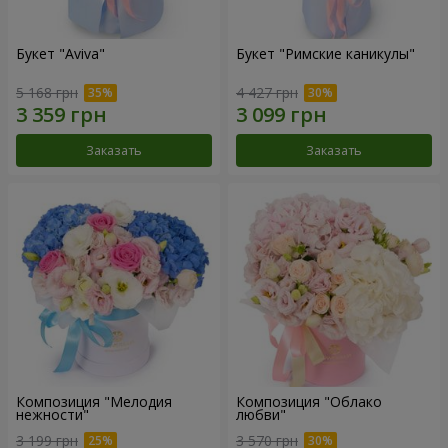
Букет "Aviva"
Букет "Римские каникулы"
5 168 грн
4 427 грн
Заказать
Заказать
Композиция "Мелодия
Композиция "Облако
нежности"
любви"
3 199 грн
3 570 грн