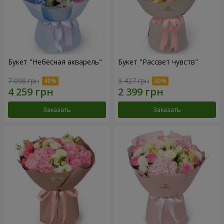
Букет "Небесная акварель"
Букет "Рассвет чувств"
7 098 грн
3 427 грн
Заказать
Заказать