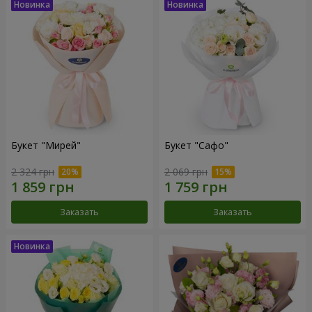
Букет "Мирей"
Букет "Сафо"
2 324 грн
2 069 грн
Заказать
Заказать