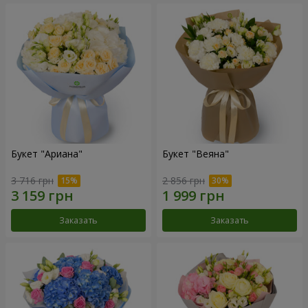
Букет "Ариана"
Букет "Веяна"
3 716 грн
2 856 грн
Заказать
Заказать