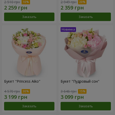
2 510 грн
2 949 грн
Заказать
Заказать
Букет "Princess Aiko"
Букет "Пудровый сон"
4 570 грн
3 646 грн
Заказать
Заказать