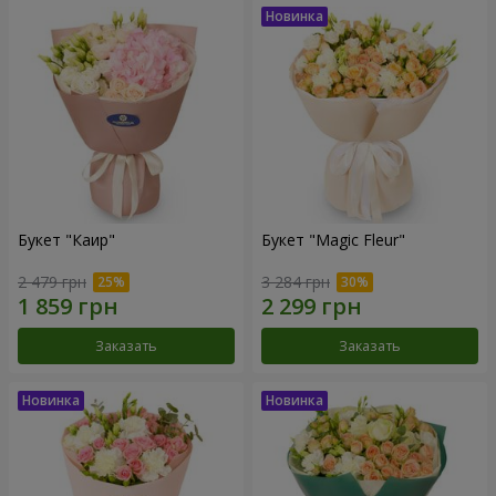
Букет "Каир"
Букет "Magic Fleur"
2 479 грн
3 284 грн
Заказать
Заказать