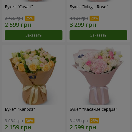
Букет "Cаvalli"
Букет "Magic Rose"
3 465 грн
4 124 грн
Заказать
Заказать
Букет "Каприз"
Букет "Касание сердца"
3 084 грн
3 465 грн