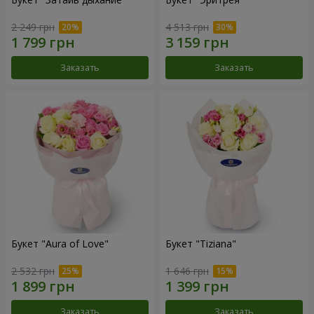
2 249 грн
4 513 грн
Заказать
Заказать
Букет "Aura of Love"
Букет "Tiziana"
2 532 грн
1 646 грн
Заказать
Заказать