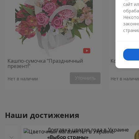
сайт и
обраба
Некото
законн
страни
Кашпо-сумочка "Праздничный
Композици
презент!"
Уточнить
Нет в наличии
Нет в наличи
Наши достижения
Доставка цветов года в Украине
«Выбор страны»