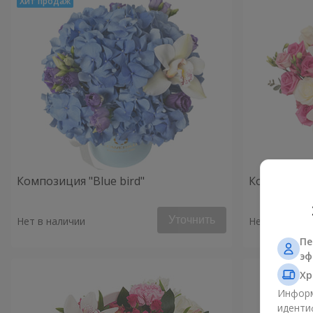
Композиция "Blue bird"
Композиция
Уточнить
Нет в наличии
Нет в наличи
Пе
эф
Хр
Информ
иденти