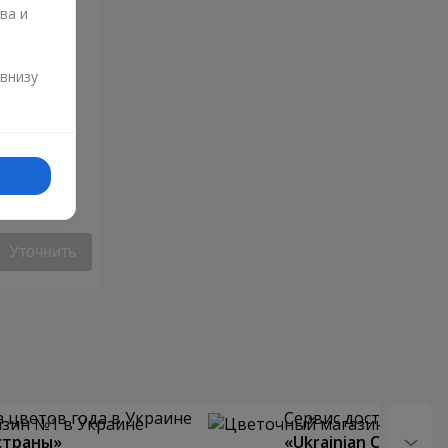
ва и
и
 внизу
ца"
Уточнить
 цветов года в Украине
Сервис доставки цв
страны»
«Ukrainian Choice»