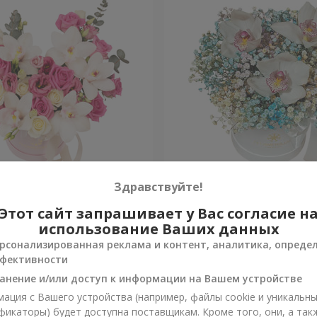
 "Квитка Цисык"
Цветы в коробке "Радужн
Здравствуйте!
настроение"
Этот сайт запрашивает у Вас согласие н
Уточнить
и
Нет в наличии
использование Ваших данных
рсонализированная реклама и контент, аналитика, опреде
фективности
анение и/или доступ к информации на Вашем устройстве
ация с Вашего устройства (например, файлы cookie и уникальн
фикаторы) будет доступна поставщикам. Кроме того, они, а так