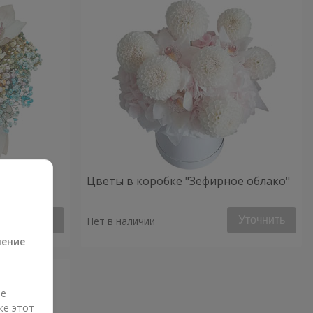
ое
Цветы в коробке "Зефирное облако"
а
Уточнить
Уточнить
Нет в наличии
ление
ые
же этот