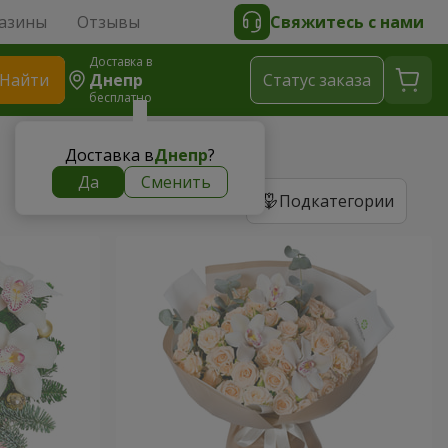
азины
Отзывы
Свяжитесь с нами
Доставка в
Найти
Днепр
Cтатус заказа
бесплатно
Доставка в
Днепр
?
Да
Сменить
Подкатегории