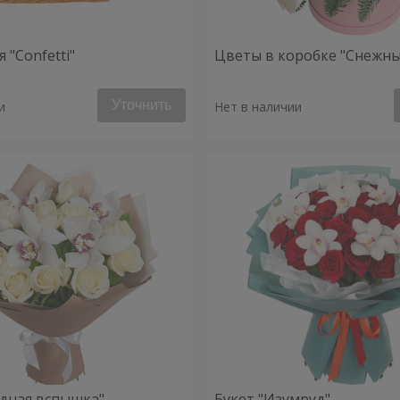
 "Confetti"
Цветы в коробке "Снежны
Уточнить
и
Нет в наличии
здная вспышка"
Букет "Изумруд"