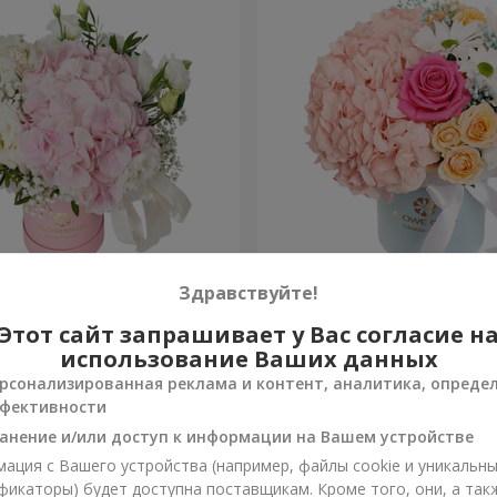
я "Нежное
Цветы в коробке "Счастья
Здравствуйте!
ение"
избежать"
Этот сайт запрашивает у Вас согласие н
1 764 грн
Заказать
использование Ваших данных
рсонализированная реклама и контент, аналитика, опреде
фективности
анение и/или доступ к информации на Вашем устройстве
ация с Вашего устройства (например, файлы cookie и уникальн
фикаторы) будет доступна поставщикам. Кроме того, они, а так