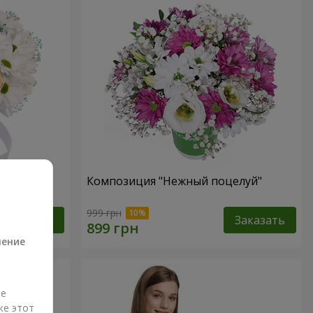
 не
Композиция "Нежный поцелуй"
а
999 грн
Заказать
Заказать
ление
ые
же этот