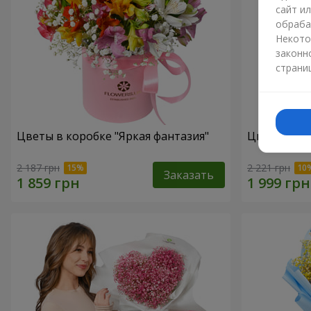
сайт и
обраба
Некото
законн
страни
Цветы в коробке "Яркая фантазия"
Цветы в ко
2 187 грн
2 221 грн
Заказать