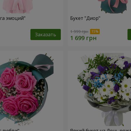
уга эмоций"
Букет "Диор"
1 999 грн
Заказать
т любви"
Яркий букет на День рож