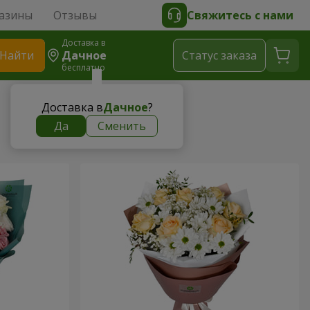
азины
Отзывы
Свяжитесь с нами
Доставка в
Найти
Дачное
Cтатус заказа
бесплатно
Доставка в
Дачное
?
Да
Сменить