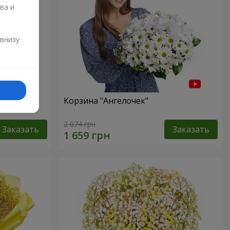
ва и
и
 внизу
ур"
Корзина "Ангелочек"
2 074 грн
Заказать
Заказать