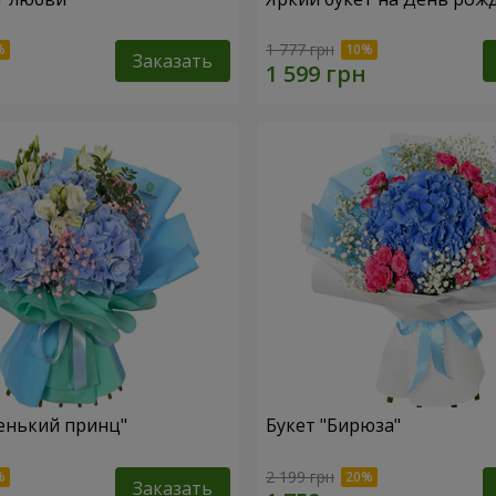
1 777 грн
Заказать
енький принц"
Букет "Бирюза"
2 199 грн
Заказать