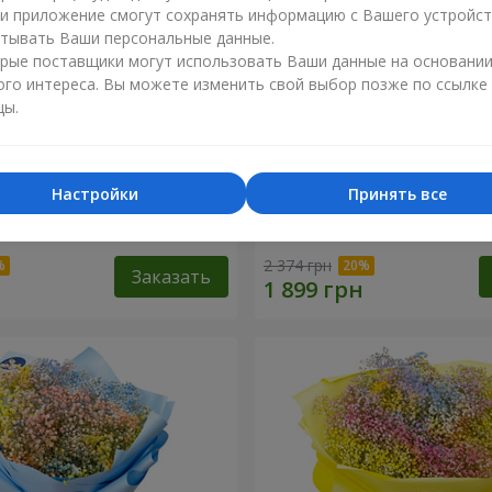
ли приложение смогут сохранять информацию с Вашего устройст
тывать Ваши персональные данные.
рые поставщики могут использовать Ваши данные на основани
ого интереса. Вы можете изменить свой выбор позже по ссылке
цы.
Настройки
Принять все
робке "Соломия"
Цветы в коробке "Помпад
2 374 грн
Заказать