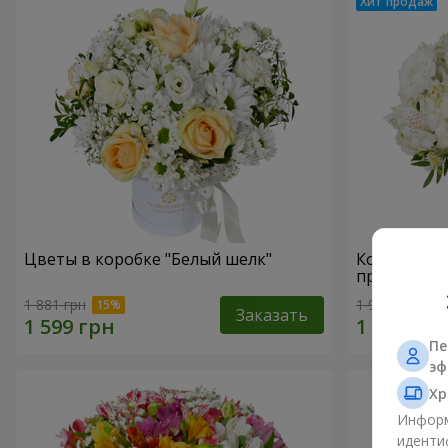
Цветы в коробке "Белый шелк"
Композици
прикоснов
1 881 грн
1 954 грн
Заказать
Пе
эф
Хр
Информ
иденти