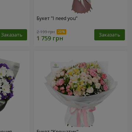
Букет "I need you"
2 199 грн
Заказать
Заказать
дения
Букет "Крещатик"