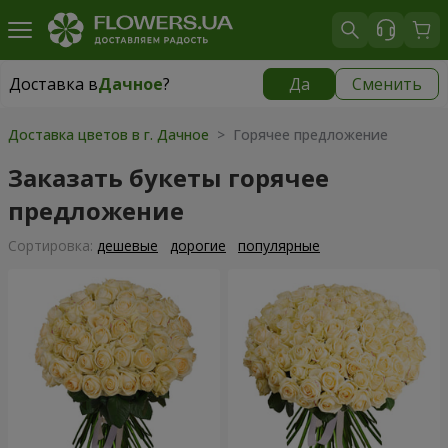
Доставка в
Дачное
?
Да
Сменить
Доставка в
Дачное
|
бесплатно
Доставка цветов в г. Дачное
> Горячее предложение
Заказать букеты горячее
предложение
Cортировка:
дешевые
дорогие
популярные