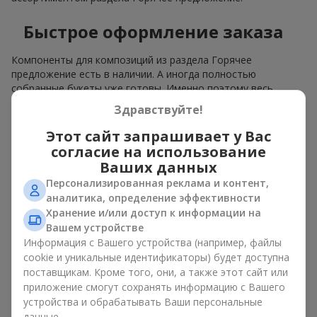
Быстрое оформление заказа
Компоненты для композиций из раздела Горячее
предложение есть в наличии. А иногда полностью
собранные букеты уже готовы. Именно поэтому весь
ассортимент раздела Горячее предложение можно
Здравствуйте!
заказать мгновенно и получить заказ почти моментально.
Вы выбираете, оплачиваете — и получаете быструю
Этот сайт запрашивает у Вас
доставку.
согласие на использование
Ваших данных
Расширенный выбор
Персонализированная реклама и контент,
аналитика, определение эффективности
Горячее предложение обычно включает большое
Хранение и/или доступ к информации на
разнообразие авторских работ. Здесь можно найти
Вашем устройстве
стильные флорариумы, сезонные аранжировки,
Информация с Вашего устройства (например, файлы
тематические наборы для праздников и событий. Цены
cookie и уникальные идентификаторы) будет доступна
разные. В каталоге Горячее предложение обычно
поставщикам. Кроме того, они, а также этот сайт или
представлены букеты и за
700 грн
, и за
1000 грн
, и
1500 грн
,
приложение смогут сохранять информацию с Вашего
и даже
дороже
.
устройства и обрабатывать Ваши персональные
данные.