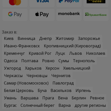
Заказ в:
Киев
Винница
Днепр
Житомир
Запорожье
Ивано-Франковск
Кропивницкий (Кировоград)
Кременчуг
Кривой Рог
Луцк
Львов
Николаев
Одесса
Полтава
Ровно
Сумы
Тернополь
Ужгород
Харьков
Херсон
Хмельницкий
Черкассы
Черновцы
Чернигов
Самар (Новомосковск)
Павлоград
Белая Церковь
Буча
Васильков
Ирпень
Умань
Варшава
Прага
Вена
Берлин
Ревное
Бургас
Солнечный берег
Варна
другие регионы