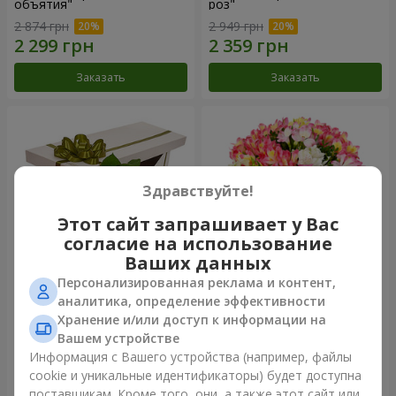
объятия"
роз"
2 874 грн
2 949 грн
Заказать
Заказать
Здравствуйте!
Этот сайт запрашивает у Вас
согласие на использование
Ваших данных
Персонализированная реклама и контент,
Цветы в коробке "15
Букет "Сказка для двоих!"
аналитика, определение эффективности
розовых роз"
Хранение и/или доступ к информации на
2 469 грн
1 666 грн
Вашем устройстве
Информация с Вашего устройства (например, файлы
cookie и уникальные идентификаторы) будет доступна
Заказать
Заказать
поставщикам. Кроме того, они, а также этот сайт или