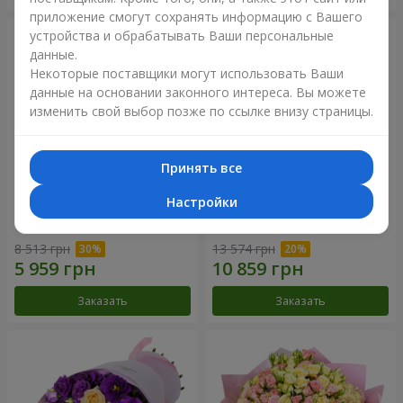
приложение смогут сохранять информацию с Вашего
устройства и обрабатывать Ваши персональные
данные.
Некоторые поставщики могут использовать Ваши
данные на основании законного интереса. Вы можете
изменить свой выбор позже по ссылке внизу страницы.
Принять все
Настройки
Букет "Сила Любви!"
Романтический букет
"Между небом и землей!"
8 513 грн
13 574 грн
Заказать
Заказать