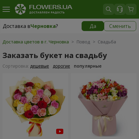
Доставка в
Черновка
?
Да
Сменить
Доставка в
Черновка
|
бесплатно
Доставка цветов в г. Черновка
> Повод > Свадьба
Заказать букет на свадьбу
Cортировка:
дешевые
дорогие
популярные