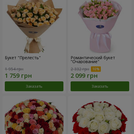
Букет "Прелесть"
Романтический букет
"Очарование"
1 954 грн
2 332 грн
Заказать
Заказать