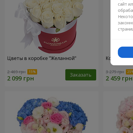
сайт и
обраба
Некото
законн
страни
Цветы в коробке "Желанной"
Композиция 
2 469 грн
3 279 грн
Заказать