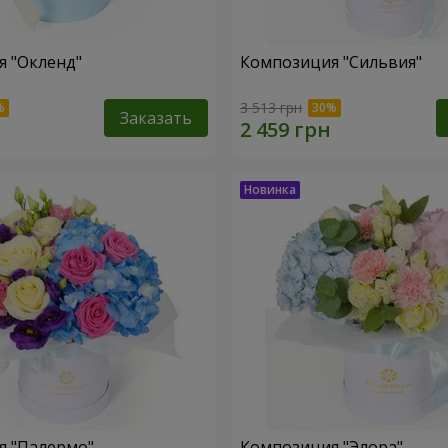
 "Окленд"
Композиция "Сильвия"
3 513 грн
Заказать
я "Палермо"
Композиция "Элора"