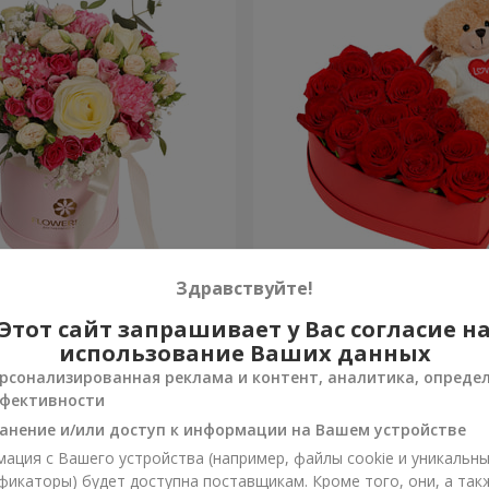
робке "Помпадур"
Композиция "Трогательн
Здравствуйте!
Этот сайт запрашивает у Вас согласие н
2 221 грн
Заказать
использование Ваших данных
рсонализированная реклама и контент, аналитика, опреде
фективности
анение и/или доступ к информации на Вашем устройстве
ация с Вашего устройства (например, файлы cookie и уникальн
фикаторы) будет доступна поставщикам. Кроме того, они, а так