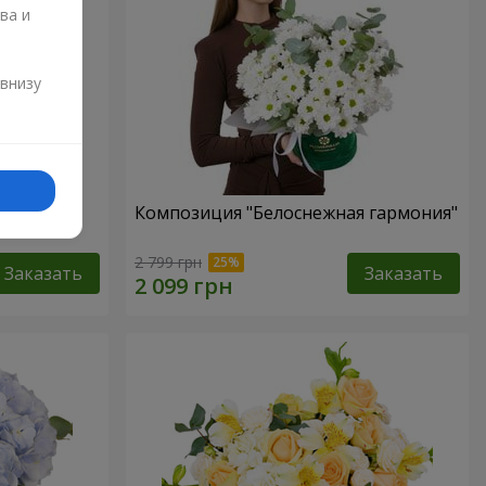
ва и
и
 внизу
Любовь в
Композиция "Белоснежная гармония"
2 799 грн
Заказать
Заказать