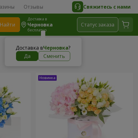
азины
Отзывы
Свяжитесь с нами
Доставка в
Найти
Черновка
Cтатус заказа
бесплатно
Доставка в
Черновка
?
Да
Сменить