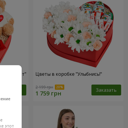
ый презент"
Цветы в коробке "Улыбнись!"
а
2 199 грн
Заказать
Заказать
ление
ые
же этот