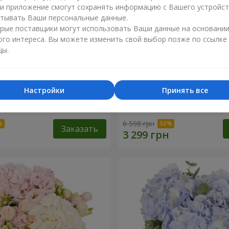
ли приложение смогут сохранять информацию с Вашего устройст
тывать Ваши персональные данные.
рые поставщики могут использовать Ваши данные на основани
ого интереса. Вы можете изменить свой выбор позже по ссылке
цы.
Настройки
Принять все
"Lady in Red"
Композиция в коробке "
твоих глазах"
6 598 грн
Заказать