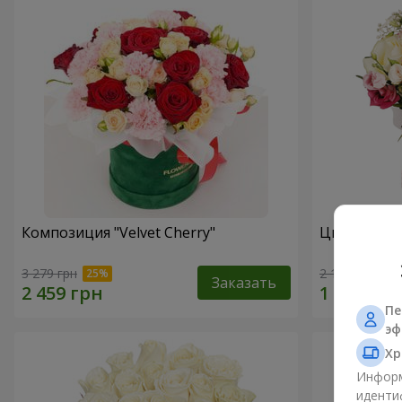
Композиция "Velvet Cherry"
Цветы в ко
3 279 грн
2 199 грн
Заказать
Пе
эф
Хр
Информ
иденти