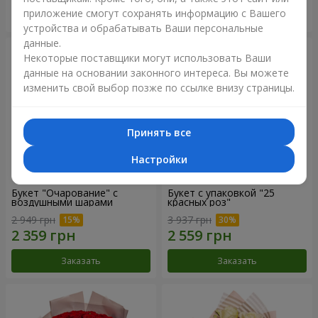
приложение смогут сохранять информацию с Вашего
Заказать
Заказать
устройства и обрабатывать Ваши персональные
данные.
Некоторые поставщики могут использовать Ваши
данные на основании законного интереса. Вы можете
изменить свой выбор позже по ссылке внизу страницы.
Принять все
Настройки
Букет "Очарование" с
Букет с упаковкой "25
воздушными шарами
красных роз"
2 949 грн
3 937 грн
Заказать
Заказать