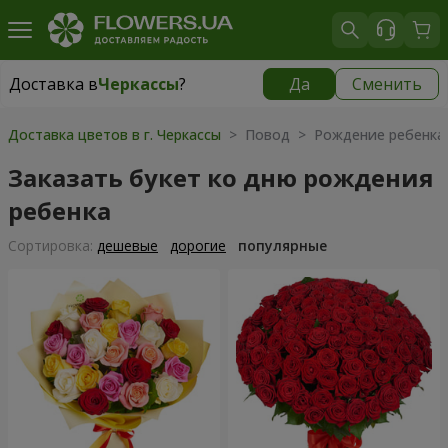
Доставка в
Черкассы
?
Да
Сменить
Доставка в
Черкассы
|
бесплатно
Доставка цветов в г. Черкассы
> Повод > Рождение ребенка
Заказать букет ко дню рождения
ребенка
Cортировка:
дешевые
дорогие
популярные