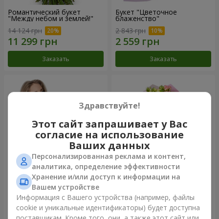
Романтический букет
Букет "Цветочное
"Между небом и землей!"
блаженство"
14 124 грн
2 843 грн
Заказать
Заказать
Здравствуйте!
Этот сайт запрашивает у Вас
согласие на использование
Ваших данных
Персонализированная реклама и контент,
аналитика, определение эффективности
Хранение и/или доступ к информации на
Букет "Королеве сердца"
Микс "Планета роз" из 51
Вашем устройстве
кустовой розы
Информация с Вашего устройства (например, файлы
2 954 грн
7 528 грн
cookie и уникальные идентификаторы) будет доступна
поставщикам. Кроме того, они, а также этот сайт или