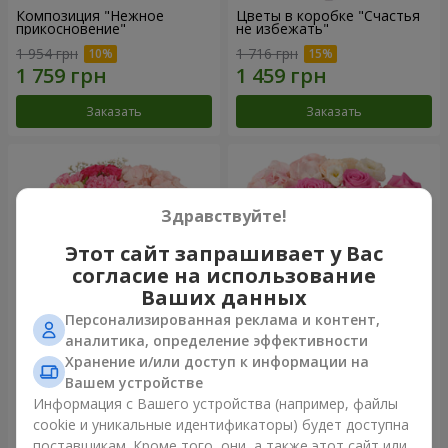
Композиция "Нежное
Цветы в коробке "Счастья
прикосновение"
не избежать"
1 954 грн
1 716 грн
Заказать
Заказать
Здравствуйте!
Этот сайт запрашивает у Вас
согласие на использование
Ваших данных
Персонализированная реклама и контент,
аналитика, определение эффективности
Хранение и/или доступ к информации на
Цветы в коробке "Соломия"
Композиция "Barbie"
Вашем устройстве
2 221 грн
2 799 грн
Информация с Вашего устройства (например, файлы
cookie и уникальные идентификаторы) будет доступна
поставщикам. Кроме того, они, а также этот сайт или