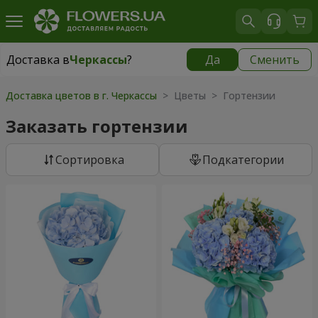
Доставка в
Черкассы
?
Да
Сменить
Доставка в
Черкассы
|
бесплатно
Доставка цветов в г. Черкассы
> Цветы > Гортензии
Заказать гортензии
Cортировка
Подкатегории