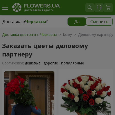
Доставка в
Черкассы
?
Да
Сменить
Доставка в
Черкассы
|
бесплатно
Доставка цветов в г. Черкассы
> Кому > Деловому партнеру
Заказать цветы деловому
партнеру
Cортировка:
дешевые
дорогие
популярные