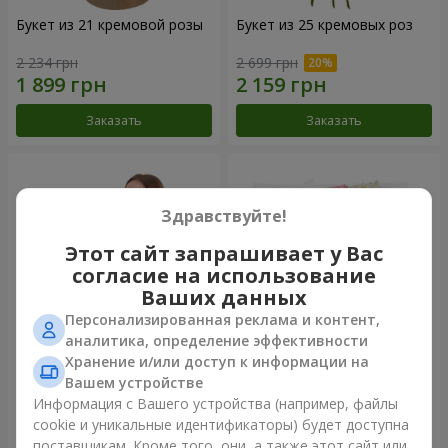
Букет из 21 кремовой розы
Букет из 25 кремовых роз
2 234 грн
2 699 грн
Заказать
Заказать
Здравствуйте!
Этот сайт запрашивает у Вас
согласие на использование
Ваших данных
Персонализированная реклама и контент,
аналитика, определение эффективности
Хранение и/или доступ к информации на
Фруктовая композиция
Букет "Крещатик"
Вашем устройстве
"Коста-Рика"
Информация с Вашего устройства (например, файлы
7 998 грн
4 427 грн
cookie и уникальные идентификаторы) будет доступна
поставщикам. Кроме того, они, а также этот сайт или