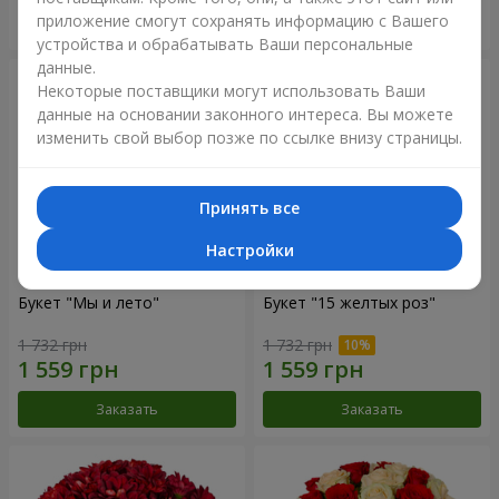
приложение смогут сохранять информацию с Вашего
Заказать
Заказать
устройства и обрабатывать Ваши персональные
данные.
Некоторые поставщики могут использовать Ваши
данные на основании законного интереса. Вы можете
изменить свой выбор позже по ссылке внизу страницы.
Принять все
Настройки
Букет "Мы и лето"
Букет "15 желтых роз"
1 732 грн
1 732 грн
Заказать
Заказать