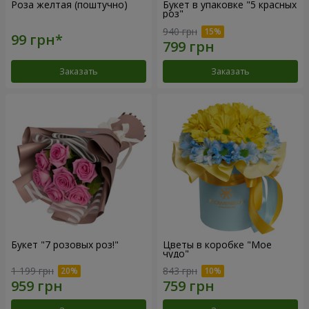
Роза желтая (поштучно)
Букет в упаковке "5 красных
роз"
940 грн
Заказать
Заказать
Букет "7 розовых роз!"
Цветы в коробке "Мое
чудо"
1 199 грн
843 грн