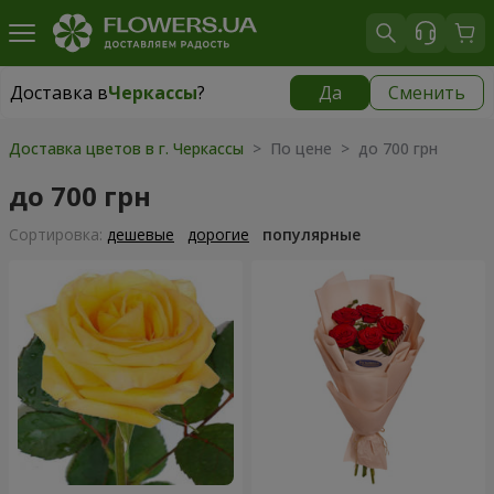
Доставка в
Черкассы
?
Да
Сменить
Доставка в
Черкассы
|
бесплатно
Доставка цветов в г. Черкассы
> По цене > до 700 грн
до 700 грн
Cортировка:
дешевые
дорогие
популярные