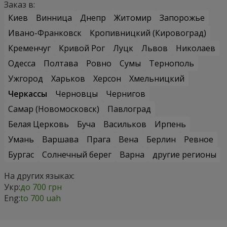
Заказ в:
Киев
Винница
Днепр
Житомир
Запорожье
Ивано-Франковск
Кропивницкий (Кировоград)
Кременчуг
Кривой Рог
Луцк
Львов
Николаев
Одесса
Полтава
Ровно
Сумы
Тернополь
Ужгород
Харьков
Херсон
Хмельницкий
Черкассы
Черновцы
Чернигов
Самар (Новомосковск)
Павлоград
Белая Церковь
Буча
Васильков
Ирпень
Умань
Варшава
Прага
Вена
Берлин
Ревное
Бургас
Солнечный берег
Варна
другие регионы
На других языках:
Укр:
до 700 грн
Eng:
to 700 uah