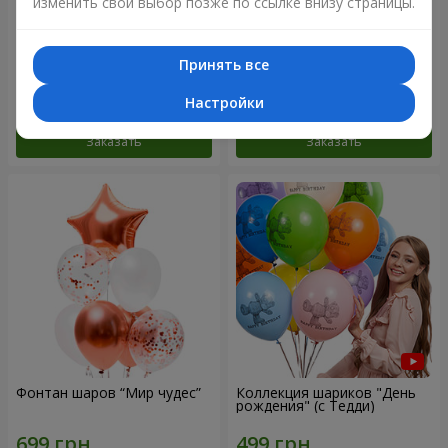
изменить свой выбор позже по ссылке внизу страницы.
Микс гелиевых шариков
Коллекция шариков
"Поздравление!"
"Веселый День Рождения" -
Принять все
3 шарика
Настройки
Заказать
Заказать
Фонтан шаров “Мир чудес”
Коллекция шариков "День
рождения" (с Тедди)