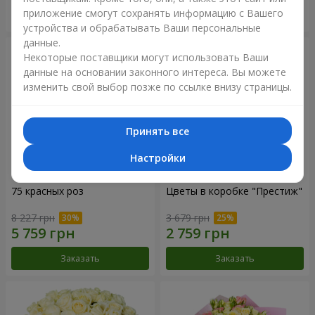
приложение смогут сохранять информацию с Вашего
Заказать
Заказать
устройства и обрабатывать Ваши персональные
данные.
Некоторые поставщики могут использовать Ваши
данные на основании законного интереса. Вы можете
изменить свой выбор позже по ссылке внизу страницы.
Принять все
Настройки
75 красных роз
Цветы в коробке "Престиж"
8 227 грн
3 679 грн
Заказать
Заказать