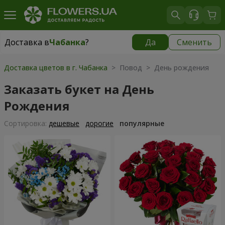
Доставка в
Чабанка
?
Да
Сменить
Доставка в
Чабанка
|
бесплатно
Доставка цветов в г. Чабанка
> Повод > День рождения
Заказать букет на День
Рождения
Cортировка:
дешевые
дорогие
популярные