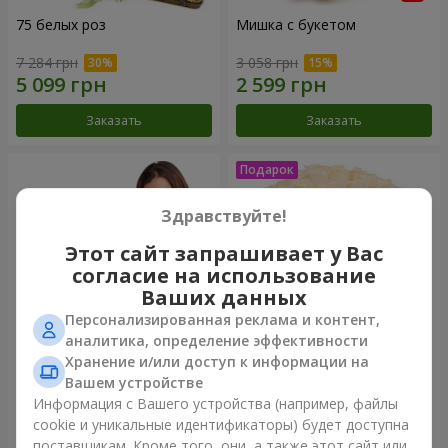
75 белых роз
Мишка с букетом
7 284 грн
3 058 грн
Заказать
Заказать
Здравствуйте!
Этот сайт запрашивает у Вас
согласие на использование
Ваших данных
Персонализированная реклама и контент,
аналитика, определение эффективности
Хранение и/или доступ к информации на
151 красная роза
Букет "Очей очарованье"
Вашем устройстве
Информация с Вашего устройства (например, файлы
18 544 грн
4 074 грн
cookie и уникальные идентификаторы) будет доступна
поставщикам. Кроме того, они, а также этот сайт или