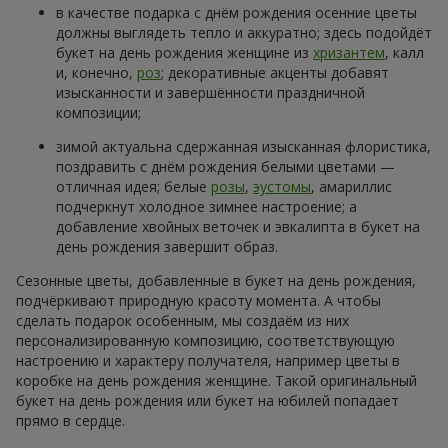
в качестве подарка с днём рождения осенние цветы
должны выглядеть тепло и аккуратно; здесь подойдёт
букет на день рождения женщине из
хризантем
, калл
и, конечно,
роз
; декоративные акценты добавят
изысканности и завершённости праздничной
композиции;
зимой актуальна сдержанная изысканная флористика,
поздравить с днём рождения белыми цветами —
отличная идея; белые
розы
,
эустомы
, амариллис
подчеркнут холодное зимнее настроение; а
добавление хвойных веточек и эвкалипта в букет на
день рождения завершит образ.
Сезонные цветы, добавленные в букет на день рождения,
подчёркивают природную красоту момента. А чтобы
сделать подарок особенным, мы создаём из них
персонализированную композицию, соответствующую
настроению и характеру получателя, например цветы в
коробке на день рождения женщине. Такой оригинальный
букет на день рождения или букет на юбилей попадает
прямо в сердце.