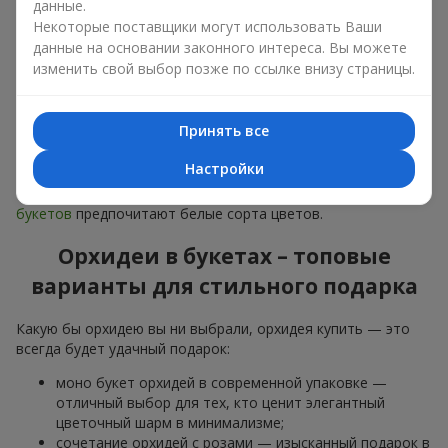
данные.
дарят
любимым женщинам
,
маме
,
девушке
,
жене
, сестре,
подруге,
коллеге
или
бизнес-партнеру
. Сегодня можно
Некоторые поставщики могут использовать Ваши
орхидеи купить недорого, а значит, шанс сделать желанный
данные на основании законного интереса. Вы можете
подарок становится еще больше.
изменить свой выбор позже по ссылке внизу страницы.
Букет из орхидей — идеальная цветочная композиция для
особого события: юбилеев,
свиданий
,
дней рождения
и
Принять все
даже
бизнес-поздравлений
.
Настройки
Для романтики выбирают нежную экзотику — букет из
орхидей в розовых и фиолетовых тонах. Для
свадебных
букетов
предпочитают белые сорта цветов.
Орхидеи в букетах – топовые
варианты для стильного подарка
Какую бы орхидею вы ни выбрали, орхидея купить — это
всегда будет удачный подарок:
моно букет орхидей в современной упаковке —
отличный выбор для тех, кто ценит элегантный
цветочный шарм в минимализме;
сочетание орхидей с розами — изысканный подарок в