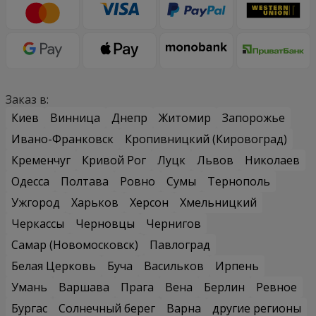
Заказ в:
Киев
Винница
Днепр
Житомир
Запорожье
Ивано-Франковск
Кропивницкий (Кировоград)
Кременчуг
Кривой Рог
Луцк
Львов
Николаев
Одесса
Полтава
Ровно
Сумы
Тернополь
Ужгород
Харьков
Херсон
Хмельницкий
Черкассы
Черновцы
Чернигов
Самар (Новомосковск)
Павлоград
Белая Церковь
Буча
Васильков
Ирпень
Умань
Варшава
Прага
Вена
Берлин
Ревное
Бургас
Солнечный берег
Варна
другие регионы