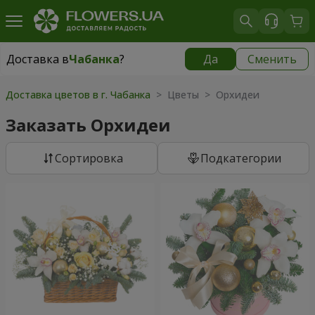
Доставка в
Чабанка
?
Да
Сменить
Доставка в
Чабанка
|
бесплатно
Доставка цветов в г. Чабанка
> Цветы > Орхидеи
Заказать Орхидеи
Cортировка
Подкатегории