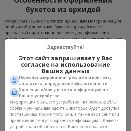
букетов из орхидей
Флористы называют орхидеи идеальным материалом для
необычной флористики. Букет из орхидей имеет
прекрасный вид как моно решение для оформления
помещений, а также как вариант микса с другими цветами,
который сохраняет свою выразительность в любом
Здравствуйте!
формате.
Этот сайт запрашивает у Вас
Благодаря своей структуре орхидея позволяет создавать
согласие на использование
композиции в классическом, минималистичном или
Ваших данных
современном стиле. Букет из орхидей эффектно смотрится
Персонализированная реклама и контент,
как в камерных, так и в масштабных работах, а её
аналитика, определение эффективности
роскошные соцветия легко становятся центральным
элементом композиции. В зависимости от оформления и
Хранение и/или доступ к информации на
сорта растений различается и цена на орхидеи. Учитывайте
Вашем устройстве
это, прежде чем заказать букет из орхидей.
Информация с Вашего устройства (например, файлы
cookie и уникальные идентификаторы) будет доступна
Кому дарят орхидеи?
поставщикам. Кроме того, они, а также этот сайт или
приложение смогут сохранять информацию с Вашего
устройства и обрабатывать Ваши персональные
Букет из орхидей универсален и может подойти любому. Их