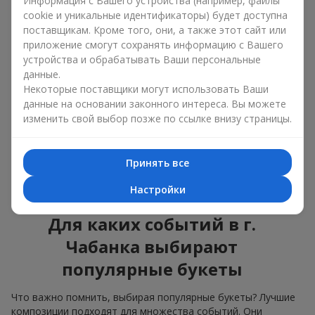
Информация с Вашего устройства (например, файлы
подходят для любого возраста и пола, а их состав
cookie и уникальные идентификаторы) будет доступна
можно адаптировать под любое мероприятие.
поставщикам. Кроме того, они, а также этот сайт или
Массовые цветочные предпочтения. Пионы,
приложение смогут сохранять информацию с Вашего
тюльпаны, ромашки — это популярные букеты,
устройства и обрабатывать Ваши персональные
которые остаются привлекательными для
данные.
покупателей. Они не только прекрасно выглядят, но и
Некоторые поставщики могут использовать Ваши
отражают атмосферу свежести и природной красоты.
данные на основании законного интереса. Вы можете
изменить свой выбор позже по ссылке внизу страницы.
Популярные цветы для букетов часто меняются в
зависимости от времени года, но эти классические
композиции всегда остаются в списке самых
востребованных. Если вы хотите быть уверенными в своём
Принять все
выборе, смело обращайтесь к этим проверенным временем
Настройки
цветам.
Для каких событий в г.
Чабанка выбирают
популярные букеты
Что важно помнить, выбирая популярные букеты? Лучшие
композиции подходят для множества событий. Они