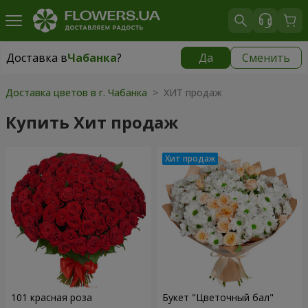
Доставка в
Чабанка
?
Да
Сменить
Доставка в
Чабанка
|
бесплатно
Доставка цветов в г. Чабанка
> ХИТ продаж
Купить Хит продаж
101 красная роза
Букет "Цветочный бал"