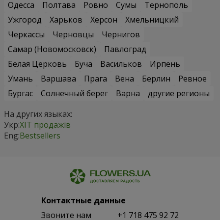
Одесса
Полтава
Ровно
Сумы
Тернополь
Ужгород
Харьков
Херсон
Хмельницкий
Черкассы
Черновцы
Чернигов
Самар (Новомосковск)
Павлоград
Белая Церковь
Буча
Васильков
Ирпень
Умань
Варшава
Прага
Вена
Берлин
Ревное
Бургас
Солнечный берег
Варна
другие регионы
На других языках:
Укр:
ХІТ продажів
Eng:
Bestsellers
Контактные данные
Звоните нам
+1 718 475 92 72