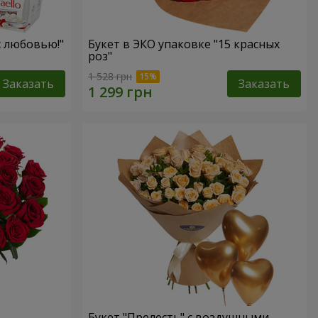
с любовью!"
Букет в ЭКО упаковке "15 красных
роз"
1 528 грн
Заказать
Заказать
Букет "Прелесть" с воздушными