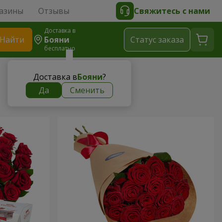
азины
Отзывы
Свяжитесь с нами
Доставка в
Найти
Бояни
Cтатус заказа
бесплатно
Доставка в
Бояни
?
Да
Сменить