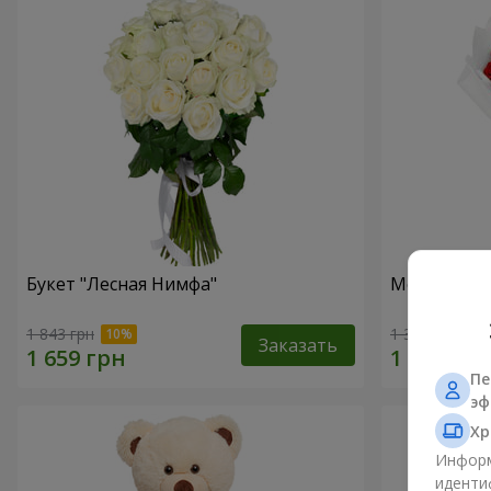
Букет "Лесная Нимфа"
Монобукет 
1 843 грн
1 374 грн
Заказать
Пе
эф
Хр
Информ
иденти