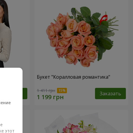
ная роза!"
Букет "Коралловая романтика"
а
1 411 грн
Заказать
Заказать
ление
ые
же этот