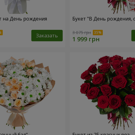
т на День рождения
Букет "В День рождения, 
3 075 грн
Заказать
точный бал"
Букет из 25 красных роз