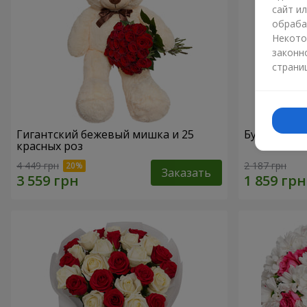
сайт и
обраба
Некото
законн
страни
Гигантский бежевый мишка и 25
Букет из 2
красных роз
4 449 грн
2 187 грн
Заказать