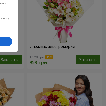
ва и
и
 внизу
7 нежных альстромерий
1 128 грн
Заказать
Заказать