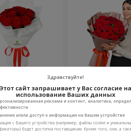
из 11 красных роз
Букет в упаковке "21 крас
Здравствуйте!
Этот сайт запрашивает у Вас согласие н
2 324 грн
Заказать
использование Ваших данных
рсонализированная реклама и контент, аналитика, опреде
фективности
анение и/или доступ к информации на Вашем устройстве
ация с Вашего устройства (например, файлы cookie и уникальн
фикаторы) будет доступна поставщикам. Кроме того, они, а так