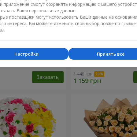
ли приложение смогут сохранять информацию с Вашего устройст
тывать Ваши персональные данные.
рые поставщики могут использовать Ваши данные на основани
ого интереса. Вы можете изменить свой выбор позже по ссылке
цы.
Настройки
Принять все
1 кремовой розы
Букет "Яркие солнышки!"
1 449 грн
Заказать