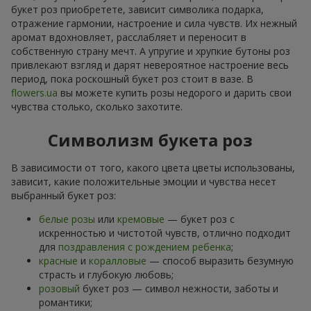
букет роз приобретете, зависит символика подарка,
отражение гармонии, настроение и сила чувств. Их нежный
аромат вдохновляет, расслабляет и переносит в
собственную страну мечт. А упругие и хрупкие бутоны роз
привлекают взгляд и дарят невероятное настроение весь
период, пока роскошный букет роз стоит в вазе. В
flowers.ua
вы можете купить розы недорого и дарить свои
чувства столько, сколько захотите.
Символизм букета роз
В зависимости от того, какого цвета цветы использованы,
зависит, какие положительные эмоции и чувства несет
выбранный букет роз:
белые розы
или
кремовые
— букет роз с
искренностью и чистотой чувств, отлично подходит
для
поздравления с рождением ребенка
;
красные
и
коралловые
— способ выразить безумную
страсть и глубокую любовь;
розовый
букет роз — символ нежности, заботы и
романтики;