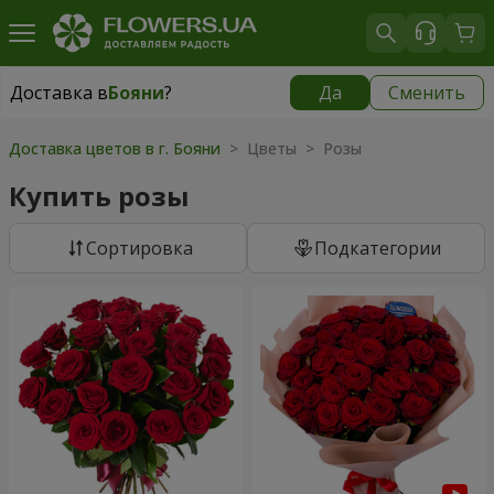
Доставка в
Бояни
?
Да
Сменить
Доставка в
Бояни
|
бесплатно
Доставка цветов в г. Бояни
> Цветы > Розы
Купить розы
Cортировка
Подкатегории