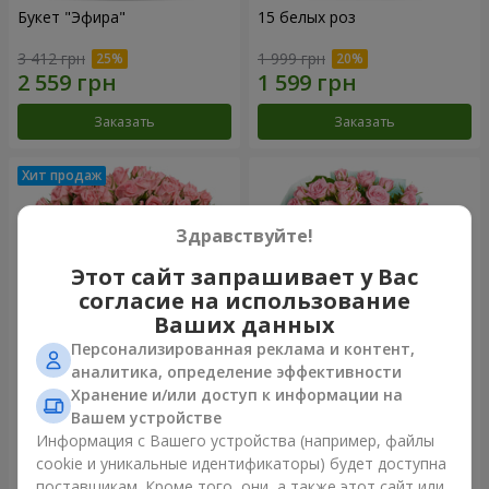
Букет "Эфира"
15 белых роз
3 412 грн
1 999 грн
Заказать
Заказать
Здравствуйте!
Этот сайт запрашивает у Вас
согласие на использование
Ваших данных
Персонализированная реклама и контент,
аналитика, определение эффективности
Хранение и/или доступ к информации на
Цветы в коробке "Розовый
Композиция "Баллада о
оазис"
маме"
Вашем устройстве
2 749 грн
2 249 грн
Информация с Вашего устройства (например, файлы
cookie и уникальные идентификаторы) будет доступна
поставщикам. Кроме того, они, а также этот сайт или