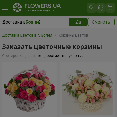
Доставка в
Бояни
?
Да
Сменить
Доставка в
Бояни
|
бесплатно
Доставка цветов в г. Бояни
> Корзины цветов
Заказать цветочные корзины
Cортировка:
дешевые
дорогие
популярные