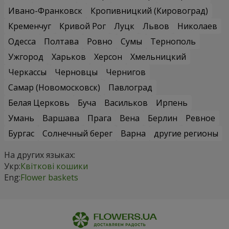
Ивано-Франковск
Кропивницкий (Кировоград)
Кременчуг
Кривой Рог
Луцк
Львов
Николаев
Одесса
Полтава
Ровно
Сумы
Тернополь
Ужгород
Харьков
Херсон
Хмельницкий
Черкассы
Черновцы
Чернигов
Самар (Новомосковск)
Павлоград
Белая Церковь
Буча
Васильков
Ирпень
Умань
Варшава
Прага
Вена
Берлин
Ревное
Бургас
Солнечный берег
Варна
другие регионы
На других языках:
Укр:
Квіткові кошики
Eng:
Flower baskets