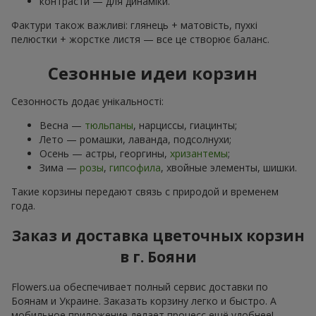
контрасти — для динаміки.
Фактури також важливі: глянець + матовість, пухкі
пелюстки + жорстке листя — все це створює баланс.
Сезонные идеи корзин
Сезонность додає унікальності:
Весна —
тюльпаны
, нарциссы, гиацинты;
Лето — ромашки, лаванда, подсолнухи;
Осень — астры, георгины,
хризантемы
;
Зима —
розы
,
гипсофила
, хвойные элементы, шишки.
Такие корзины передают связь с природой и временем
года.
Заказ и доставка цветочных корзин
в г. Бояни
Flowers.ua обеспечивает полный сервис доставки по
Боянам и Украине. Заказать корзину легко и быстро. А
мобильное приложение делает процесс ещё удобнее!