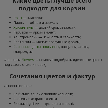
Какие цветы лучше всего
подходят для корзин
Розы
— классика;
Пионы — объём и аромат;
Хризантемы
— долгий срок свежести;
Герберы — яркий акцент;
Альстромерии — нежность и стойкость;
Гортензии — мягкие воздушные формы;
Сезонные цветы
:
тюльпаны
, нарциссы, астры,
гладиолусы.
Флористы
Flowers.ua
помогут подобрать идеальные цветы
под сезон, стиль и повод.
Сочетания цветов и фактур
Основні правила:
не більше трьох основних кольорів;
пастель + яскраві акценти;
близькі відтінки — для елегантності;