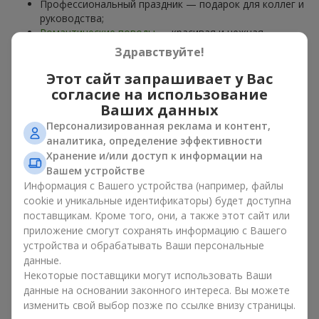
Профессиональный праздник — подарок для коллег и
руководства;
Романтические поводы
— красивая и нежная
композиция;
Здравствуйте!
Корпоративные события
— подарок деловому
партнёру.
Этот сайт запрашивает у Вас
согласие на использование
Цветочная корзина — универсальный подарок для любого
Ваших данных
возраста. Стильные ручные композиции позволяют
Персонализированная реклама и контент,
передать любые эмоции: благодарность, восхищение,
аналитика, определение эффективности
поддержку,
любовь
.
Хранение и/или доступ к информации на
Вашем устройстве
Виды цветочных корзин в г.
Информация с Вашего устройства (например, файлы
Бояни: классика, романтика,
cookie и уникальные идентификаторы) будет доступна
поставщикам. Кроме того, они, а также этот сайт или
минимализм
приложение смогут сохранять информацию с Вашего
устройства и обрабатывать Ваши персональные
Ассортимент цветочных корзин на
flowers.ua
включает
данные.
варианты на любой вкус:
Некоторые поставщики могут использовать Ваши
Классические композиции
— сочетания
роз
, лилий,
данные на основании законного интереса. Вы можете
хризантем
в строгих формах;
изменить свой выбор позже по ссылке внизу страницы.
Романтические варианты
— корзины в пастельных