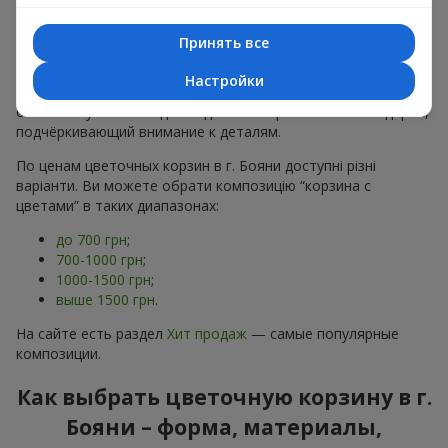
тонах, пионы,
гипсофила
;
Минималистичные решения
— натуральные формы,
Принять все
акцент на цвет или текстуру.
Настройки
Есть также
VIP-композиции
— роскошные корзины для
особых случаев. Каждое изделие — оригинальный подарок,
подчёркивающий внимание к деталям.
По ценам цветочных корзин в г. Бояни доступні різні
варіанти. Ви можете обрати композицію “корзина с
цветами” в таких диапазонах:
до 700 грн
;
700-1000 грн
;
1000-1500 грн
;
выше 1500 грн
.
На сайте есть раздел
Хит продаж
— самые популярные
композиции.
Как выбрать цветочную корзину в г.
Бояни – форма, материалы,