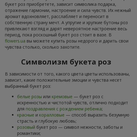
букет роз приобретете, зависит символика подарка,
отражение гармонии, настроение и сила чувств. Их нежный
аромат вдохновляет, расслабляет и переносит в
собственную страну мечт. А упругие и хрупкие бутоны роз
привлекают взгляд и дарят невероятное настроение весь
период, пока роскошный букет роз стоит в вазе. В
flowers.ua
вы можете купить розы недорого и дарить свои
чувства столько, сколько захотите.
Символизм букета роз
В зависимости от того, какого цвета цветы использованы,
зависит, какие положительные эмоции и чувства несет
выбранный букет роз:
белые розы
или
кремовые
— букет роз с
искренностью и чистотой чувств, отлично подходит
для
поздравления с рождением ребенка
;
красные
и
коралловые
— способ выразить безумную
страсть и глубокую любовь;
розовый
букет роз — символ нежности, заботы и
романтики;