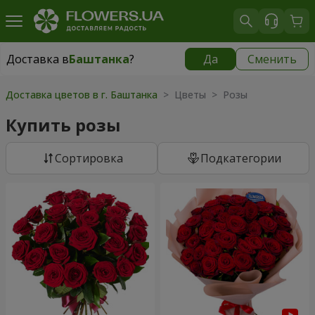
Доставка в
Баштанка
?
Да
Сменить
Доставка в
Баштанка
|
1015 грн
Доставка цветов в г. Баштанка
> Цветы > Розы
Купить розы
Cортировка
Подкатегории