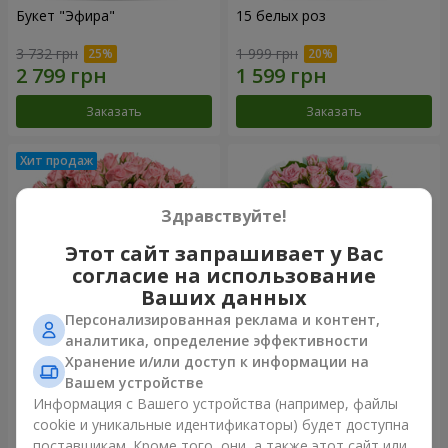
Букет "Эфира"
15 белых роз
3 732 грн
1 999 грн
Заказать
Заказать
Здравствуйте!
Этот сайт запрашивает у Вас
согласие на использование
Ваших данных
Персонализированная реклама и контент,
аналитика, определение эффективности
Хранение и/или доступ к информации на
Цветы в коробке "Розовый
Композиция "Баллада о
оазис"
маме"
Вашем устройстве
3 124 грн
2 324 грн
Информация с Вашего устройства (например, файлы
cookie и уникальные идентификаторы) будет доступна
поставщикам. Кроме того, они, а также этот сайт или