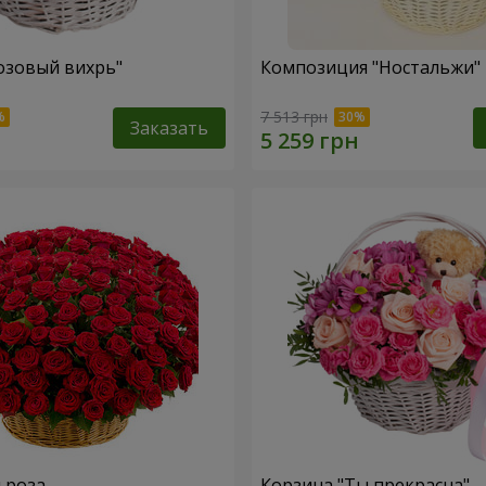
озовый вихрь"
Композиция "Ностальжи"
7 513 грн
Заказать
я роза
Корзина "Ты прекрасна"