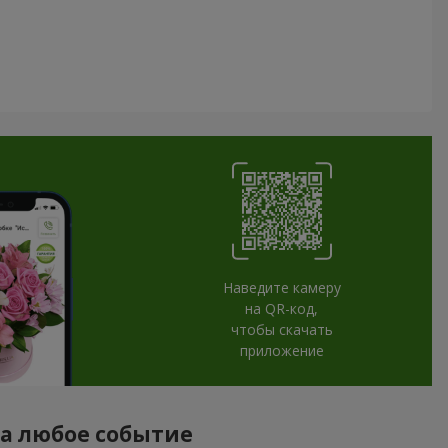
Наведите камеру
на QR-код,
чтобы скачать
приложение
на любое событие