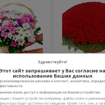
изантем "Яркая поляна"
501 красная роза
Здравствуйте!
Этот сайт запрашивает у Вас согласие н
69 089 грн
Заказать
использование Ваших данных
рсонализированная реклама и контент, аналитика, опреде
фективности
анение и/или доступ к информации на Вашем устройстве
ация с Вашего устройства (например, файлы cookie и уникальн
фикаторы) будет доступна поставщикам. Кроме того, они, а так