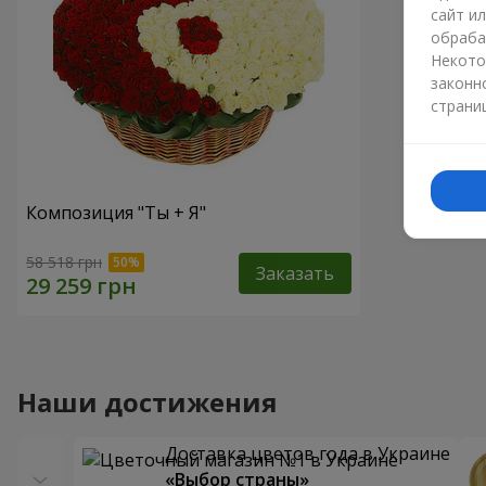
сайт и
обраба
Некото
законн
страни
Композиция "Ты + Я"
58 518 грн
Заказать
Наши достижения
Доставка цветов года в Украине
«Выбор страны»