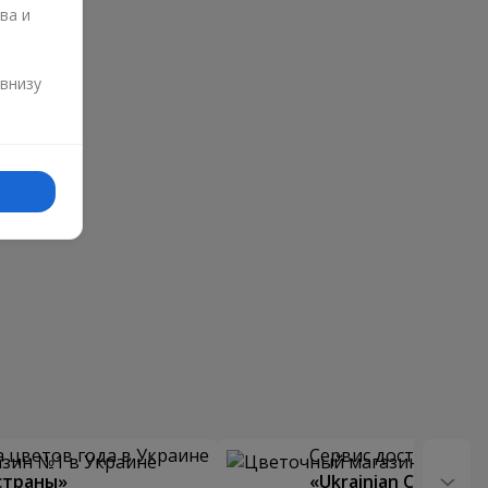
ва и
и
 внизу
 цветов года в Украине
Сервис доставки цв
страны»
«Ukrainian Choice»