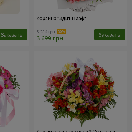
Корзина "Эдит Пиаф"
5 284 грн
Заказать
Заказать
Корзина альстромерий "Акварель"