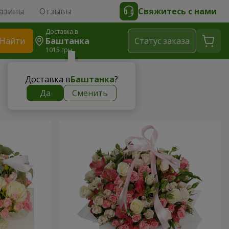
азины
Отзывы
Свяжитесь с нами
Доставка в
Найти
Баштанка
Cтатус заказа
1015 грн
Доставка в
Баштанка
?
Да
Сменить