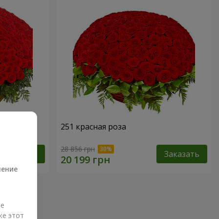
251 красная роза
а
28 856 грн
Заказать
Заказать
ление
ые
же этот