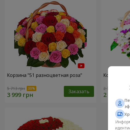
Корзина "51 разноцветная роза"
Корзина хр
5 713 грн
2 705 грн
Заказать
Пе
эф
Хр
Информ
иденти