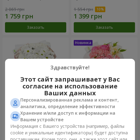
2 069 грн
1 554 грн
Заказать
Заказать
Здравствуйте!
Этот сайт запрашивает у Вас
согласие на использование
Ваших данных
Персонализированная реклама и контент,
Букет "White happiness"
Букет "Розовый зефир"
аналитика, определение эффективности
Хранение и/или доступ к информации на
1 110 грн
1 528 грн
Вашем устройстве
Информация с Вашего устройства (например, файлы
cookie и уникальные идентификаторы) будет доступна
Заказать
Заказать
поставщикам. Кроме того, они, а также этот сайт или