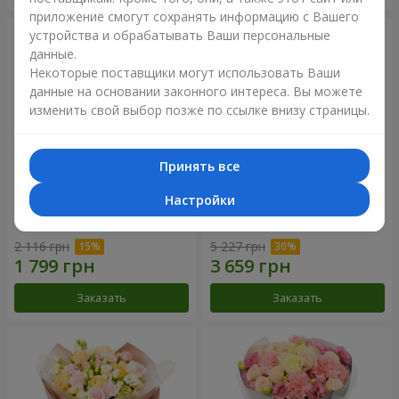
приложение смогут сохранять информацию с Вашего
устройства и обрабатывать Ваши персональные
данные.
Некоторые поставщики могут использовать Ваши
данные на основании законного интереса. Вы можете
изменить свой выбор позже по ссылке внизу страницы.
Принять все
Настройки
Букет "Дзинтарс"
Букет "Your Smile"
2 116 грн
5 227 грн
Заказать
Заказать