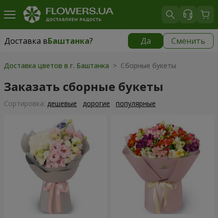
Доставка в
Баштанка
?
Да
Сменить
Доставка в
Баштанка
|
1015 грн
Доставка цветов в г. Баштанка
> Сборные букеты
Заказать сборные букеты
Cортировка:
дешевые
дорогие
популярные