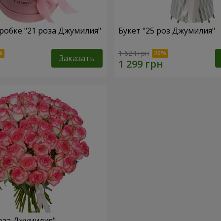
робке "21 роза Джумилия"
Букет "25 роз Джумилия"
1 624 грн
Заказать
роза Джумилия"