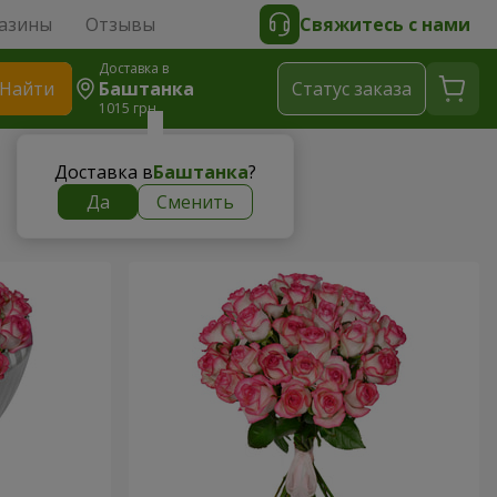
азины
Отзывы
Свяжитесь с нами
Доставка в
Найти
Баштанка
Cтатус заказа
1015 грн
Доставка в
Баштанка
?
Да
Сменить