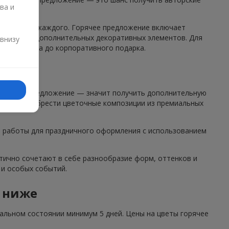
ва и
овлетворит каждого. Горячее предложение включает
и
ьзованием дополнительных декоративных элементов. Для
 внизу
го сюрприза до корпоративного подарка.
акций
 горячее предложение — значит получить дополнительную
ожете приобрести цветочные композиции из премиальных
ие работы для праздничного оформления с использованием
тично сочетают в себе разнообразие форм, оттенков и
 и особых событий.
 ниже
альном состоянии минимум 5 дней. Цены на цветы горячее