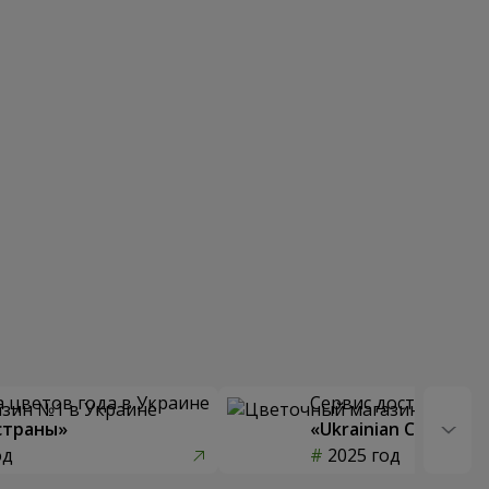
 цветов года в Украине
Сервис доставки цв
страны»
«Ukrainian Choice»
од
2025 год