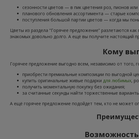
сезонности цветов — в пик цветения роз, пионов или
планового обновления ассортимента — старые компо
поступления большой партии цветов — когда мы пони
Цветы из раздела “Горячее предложение” разлетаются как 
знакомых довольно долго. А ещё вы получите настоящий п
Кому выг
Горячее предложение выгодно всем, независимо от того, го
приобрести премиальные композиции по выгодной це
купить оригинальные живые подарки
для любимых
, р
получить моментальную покупку без ожидания;
за считанные секунды найти торжественные варианты
А ещё горячее предложение подойдет тем, кто не может о
Преимущест
Возможность