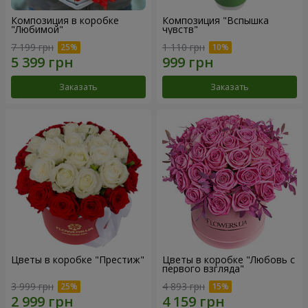
Композиция в коробке
Композиция "Вспышка
"Любимой"
чувств"
7 199 грн
1 110 грн
Заказать
Заказать
Цветы в коробке "Престиж"
Цветы в коробке "Любовь с
первого взгляда"
3 999 грн
4 893 грн