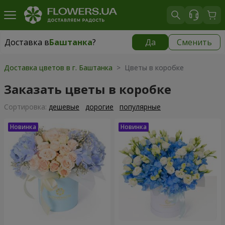
Доставка в
Баштанка
?
Да
Сменить
Доставка в
Баштанка
|
1015 грн
Доставка цветов в г. Баштанка
> Цветы в коробке
Заказать цветы в коробке
Cортировка:
дешевые
дорогие
популярные