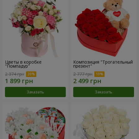
Цветы в коробке
Композиция "Трогательный
"Помпадур"
презент"
2 374 грн
2 777 грн
Заказать
Заказать