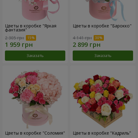
Цветы в коробке "Яркая
Цветы в коробке "Барокко"
фантазия"
2 305 грн
4 141 грн
Заказать
Заказать
Цветы в коробке "Соломия"
Цветы в коробке “Кадриль”