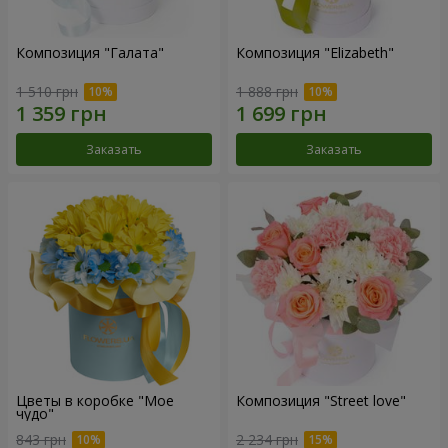
Композиция "Галата"
Композиция "Elizabeth"
1 510 грн
1 888 грн
Заказать
Заказать
Цветы в коробке "Мое
Композиция "Street love"
чудо"
843 грн
2 234 грн