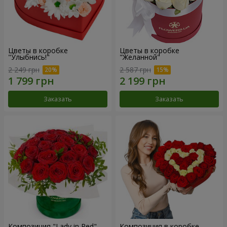
Цветы в коробке
Цветы в коробке
"Улыбнись!"
"Желанной"
2 249 грн
2 587 грн
Заказать
Заказать
Композиция "Lady in Red"
Композиция в коробке