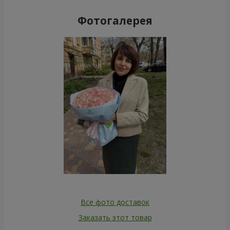
Фотогалерея
Все фото доставок
Заказать этот товар