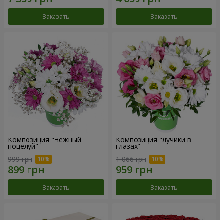
Заказать
Заказать
Композиция "Нежный
Композиция "Лучики в
поцелуй"
глазах"
999 грн
1 066 грн
Заказать
Заказать