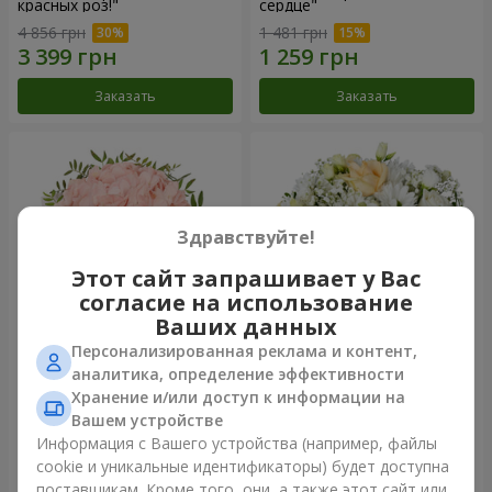
красных роз!"
сердце"
4 856 грн
1 481 грн
Заказать
Заказать
Здравствуйте!
Этот сайт запрашивает у Вас
согласие на использование
Ваших данных
Персонализированная реклама и контент,
Цветы в коробке "Розовый
Цветы в коробке "Белый
аналитика, определение эффективности
опал"
шелк"
Хранение и/или доступ к информации на
1 427 грн
1 952 грн
Вашем устройстве
Информация с Вашего устройства (например, файлы
cookie и уникальные идентификаторы) будет доступна
Заказать
Заказать
поставщикам. Кроме того, они, а также этот сайт или