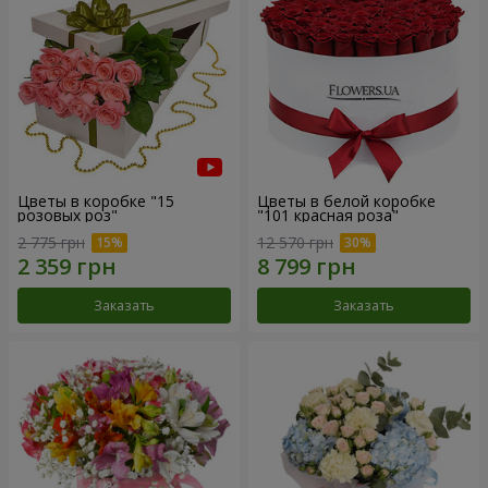
Цветы в коробке "15
Цветы в белой коробке
розовых роз"
"101 красная роза"
2 775 грн
12 570 грн
Заказать
Заказать