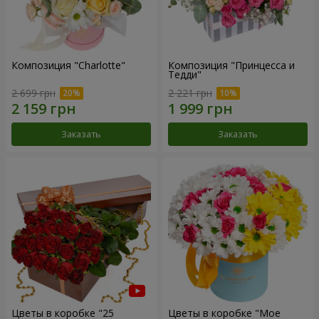
Композиция "Charlotte"
Композиция "Принцесса и
Тедди"
2 699 грн
2 221 грн
Заказать
Заказать
Цветы в коробке "25
Цветы в коробке "Мое