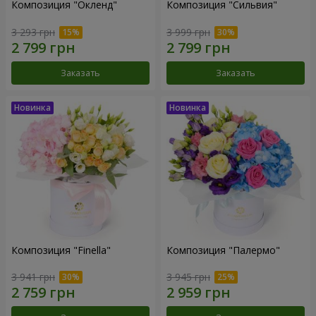
Композиция "Окленд"
Композиция "Сильвия"
3 293 грн
3 999 грн
Заказать
Заказать
Композиция "Finella"
Композиция "Палермо"
3 941 грн
3 945 грн