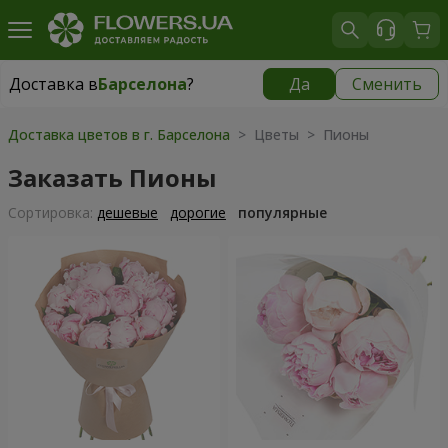
Доставка в
Барселона
?
Да
Сменить
Доставка в
Барселона
|
699 грн
Доставка цветов в г. Барселона
> Цветы > Пионы
Заказать Пионы
Cортировка:
дешевые
дорогие
популярные