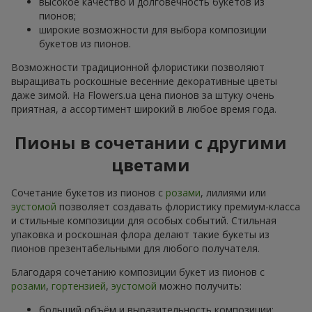
высокое качество и долговечность букетов из
пионов;
широкие возможности для выбора композиции
букетов из пионов.
Возможности традиционной флористики позволяют
выращивать роскошные весенние декоративные цветы
даже зимой. На Flowers.ua цена пионов за штуку очень
приятная, а ассортимент широкий в любое время года.
Пионы в сочетании с другими
цветами
Сочетание букетов из пионов с
розами
, лилиями или
эустомой
позволяет создавать флористику премиум-класса
и стильные композиции для особых событий. Стильная
упаковка и роскошная флора делают такие букеты из
пионов презентабельными для любого получателя.
Благодаря сочетанию композиции букет из пионов с
розами
,
гортензией
,
эустомой
можно получить:
больший объём и выразительность композиции;