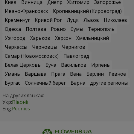
Киев
Винница
Днепр
Житомир
Запорожье
Ивано-Франковск
Кропивницкий (Кировоград)
Кременчуг
Кривой Рог
Луцк
Львов
Николаев
Одесса
Полтава
Ровно
Сумы
Тернополь
Ужгород
Харьков
Херсон
Хмельницкий
Черкассы
Черновцы
Чернигов
Самар (Новомосковск)
Павлоград
Белая Церковь
Буча
Васильков
Ирпень
Умань
Варшава
Прага
Вена
Берлин
Ревное
Бургас
Солнечный берег
Варна
другие регионы
На других языках:
Укр:
Півонії
Eng:
Peonies