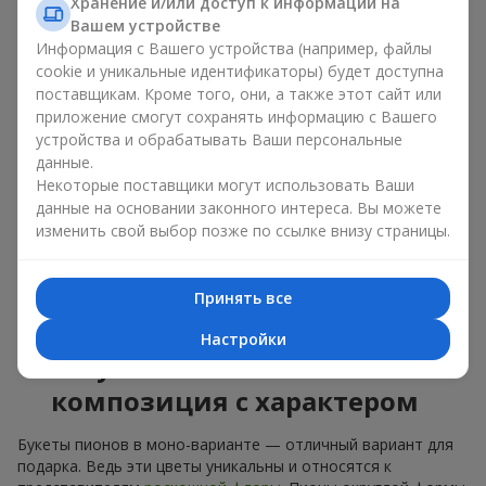
букет из пионов, то разные оттенки подходят для разных
Хранение и/или доступ к информации на
событий:
Вашем устройстве
Информация с Вашего устройства (например, файлы
мягкие розовые оттенки — идеально подойдут, как
cookie и уникальные идентификаторы) будет доступна
цветы на день рождения;
поставщикам. Кроме того, они, а также этот сайт или
коралловые — романтический презент и цветы для
приложение смогут сохранять информацию с Вашего
вдохновения любимой женщине;
устройства и обрабатывать Ваши персональные
белые пионы — универсальное решение как для
данные.
личного выразительного подарка, так и для изящного
Некоторые поставщики могут использовать Ваши
варианта для корпоративных событий.
данные на основании законного интереса. Вы можете
Выбирайте оригинальные дизайнерские букеты пионов или
изменить свой выбор позже по ссылке внизу страницы.
классический элегантный букет из пионов. В нашем
цветочном салоне вы можете найти разнообразие живых
цветов с доставкой, чтобы ваш подарок с изысканным
Принять все
ароматом оказался незабываемым.
Настройки
Букет пионов — моно-
композиция с характером
Букеты пионов в моно-варианте — отличный вариант для
подарка. Ведь эти цветы уникальны и относятся к