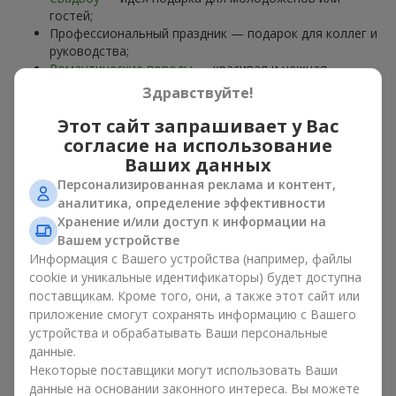
гостей;
Профессиональный праздник — подарок для коллег и
руководства;
Романтические поводы
— красивая и нежная
композиция;
Здравствуйте!
Корпоративные события
— подарок деловому
партнёру.
Этот сайт запрашивает у Вас
согласие на использование
Цветочная корзина — универсальный подарок для любого
Ваших данных
возраста. Стильные ручные композиции позволяют
Персонализированная реклама и контент,
передать любые эмоции: благодарность, восхищение,
аналитика, определение эффективности
поддержку,
любовь
.
Хранение и/или доступ к информации на
Вашем устройстве
Виды цветочных корзин в г.
Информация с Вашего устройства (например, файлы
с.Бабурка : классика,
cookie и уникальные идентификаторы) будет доступна
поставщикам. Кроме того, они, а также этот сайт или
романтика, минимализм
приложение смогут сохранять информацию с Вашего
устройства и обрабатывать Ваши персональные
Ассортимент цветочных корзин на
flowers.ua
включает
данные.
варианты на любой вкус:
Некоторые поставщики могут использовать Ваши
Классические композиции
— сочетания
роз
, лилий,
данные на основании законного интереса. Вы можете