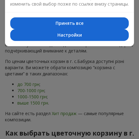
хризантем
в строгих формах;
изменить свой выбор позже по ссылке внизу страницы.
Романтические варианты
— корзины в пастельных
тонах, пионы,
гипсофила
;
Минималистичные решения
— натуральные формы,
Принять все
акцент на цвет или текстуру.
Настройки
Есть также
VIP-композиции
— роскошные корзины для
особых случаев. Каждое изделие — оригинальный подарок,
подчёркивающий внимание к деталям.
По ценам цветочных корзин в г. с.Бабурка доступні різні
варіанти. Ви можете обрати композицію “корзина с
цветами” в таких диапазонах:
до 700 грн
;
700-1000 грн
;
1000-1500 грн
;
выше 1500 грн
.
На сайте есть раздел
Хит продаж
— самые популярные
композиции.
Как выбрать цветочную корзину в г.