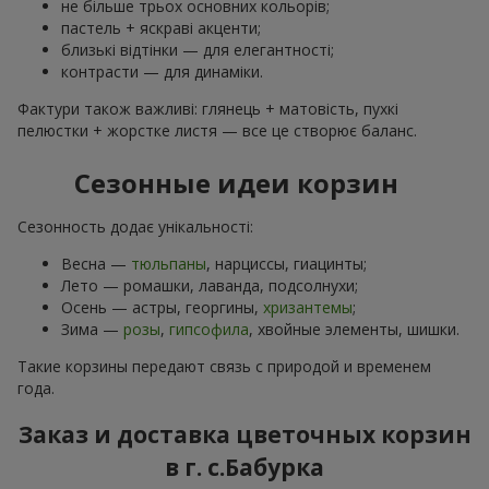
не більше трьох основних кольорів;
пастель + яскраві акценти;
близькі відтінки — для елегантності;
контрасти — для динаміки.
Фактури також важливі: глянець + матовість, пухкі
пелюстки + жорстке листя — все це створює баланс.
Сезонные идеи корзин
Сезонность додає унікальності:
Весна —
тюльпаны
, нарциссы, гиацинты;
Лето — ромашки, лаванда, подсолнухи;
Осень — астры, георгины,
хризантемы
;
Зима —
розы
,
гипсофила
, хвойные элементы, шишки.
Такие корзины передают связь с природой и временем
года.
Заказ и доставка цветочных корзин
в г. с.Бабурка