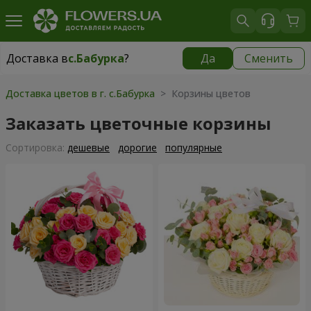
Доставка в
с.Бабурка
?
Да
Сменить
Доставка в
с.Бабурка
|
бесплатно
Доставка цветов в г. с.Бабурка
> Корзины цветов
Заказать цветочные корзины
Cортировка:
дешевые
дорогие
популярные