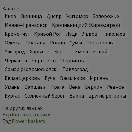
Заказ в:
Киев
Винница
Днепр
Житомир
Запорожье
Ивано-Франковск
Кропивницкий (Кировоград)
Кременчуг
Кривой Рог
Луцк
Львов
Николаев
Одесса
Полтава
Ровно
Сумы
Тернополь
Ужгород
Харьков
Херсон
Хмельницкий
Черкассы
Черновцы
Чернигов
Самар (Новомосковск)
Павлоград
Белая Церковь
Буча
Васильков
Ирпень
Умань
Варшава
Прага
Вена
Берлин
Ревное
Бургас
Солнечный берег
Варна
другие регионы
На других языках:
Укр:
Квіткові кошики
Eng:
Flower baskets