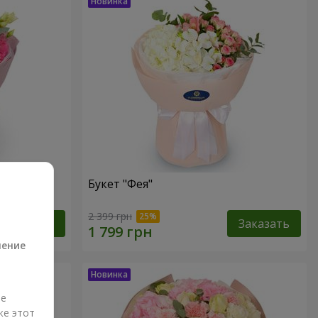
Букет "Фея"
а
2 399 грн
Заказать
Заказать
ление
ые
же этот