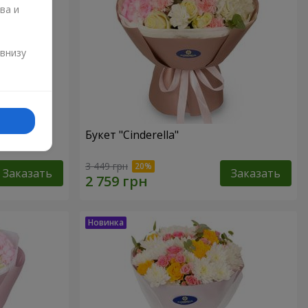
ва и
и
 внизу
Букет "Cinderella"
3 449 грн
Заказать
Заказать