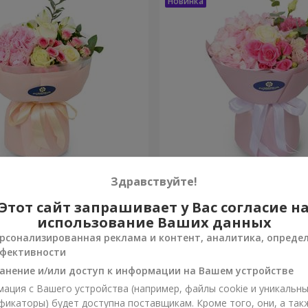
onte"
Букет "Margaret"
Здравствуйте!
Этот сайт запрашивает у Вас согласие н
1 843 грн
Заказать
использование Ваших данных
рсонализированная реклама и контент, аналитика, опреде
фективности
анение и/или доступ к информации на Вашем устройстве
ация с Вашего устройства (например, файлы cookie и уникальн
фикаторы) будет доступна поставщикам. Кроме того, они, а так