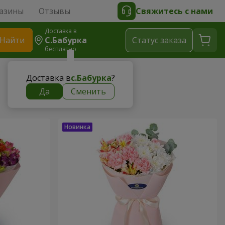
азины
Отзывы
Свяжитесь с нами
Доставка в
Найти
С.Бабурка
Cтатус заказа
бесплатно
Доставка в
с.Бабурка
?
Да
Сменить