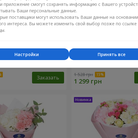
ли приложение смогут сохранять информацию с Вашего устройст
тывать Ваши персональные данные.
рые поставщики могут использовать Ваши данные на основани
ого интереса. Вы можете изменить свой выбор позже по ссылке
цы.
Настройки
Принять все
я гортензия"
Букет "Sentiment"
1 528 грн
Заказать