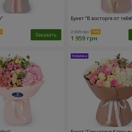
le"
Букет "В восторге от тебя!
2 305 грн
Заказать
liya"
Букет "Герцогиня Кавенд