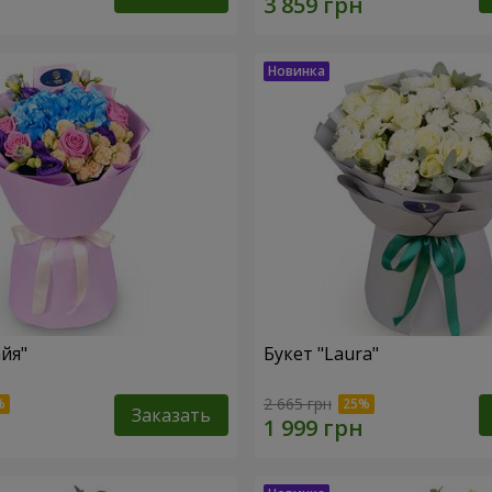
йя"
Букет "Laura"
2 665 грн
Заказать