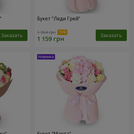
"
Букет "Леди Грей"
1 364 грн
Заказать
Заказать
иш"
Букет "Марта"