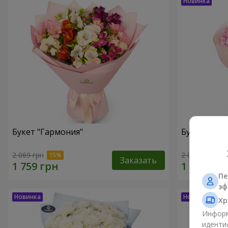
Букет "Гармония"
Букет "El M
2 069 грн
2 069 грн
Заказать
Пе
эф
Хр
Информ
иденти