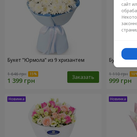
сайт и
обраба
Некото
законн
страни
Букет "Юрмола" из 9 хризантем
Букет "Бела
1 646 грн
1 110 грн
Заказать