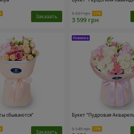
5 537 грн
Заказать
ты сбываются"
Букет "Пудровая Акварел
5 145 грн
Заказать