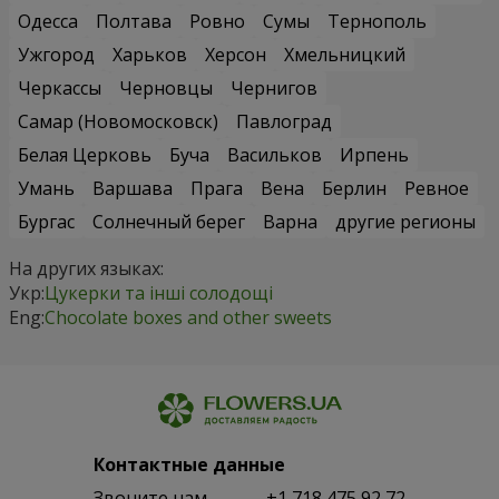
Одесса
Полтава
Ровно
Сумы
Тернополь
Ужгород
Харьков
Херсон
Хмельницкий
Черкассы
Черновцы
Чернигов
Самар (Новомосковск)
Павлоград
Белая Церковь
Буча
Васильков
Ирпень
Умань
Варшава
Прага
Вена
Берлин
Ревное
Бургас
Солнечный берег
Варна
другие регионы
На других языках:
Укр:
Цукерки та інші солодощі
Eng:
Chocolate boxes and other sweets
Контактные данные
Звоните нам
+1 718 475 92 72