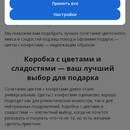
Нежные букеты из
эустомы
,
тюльпанов
или
Принять все
альстромерии
хорошо сочетаются с конфетами
Merci, поддерживая нежную подачу и лёгкое
Настройки
настроение — как
поздравление с рождением
ребёнка
или ко Дню всех влюблённых.
Мы поможем вам подобрать лучшее сочетание цветочного
микса и сладостей под ваш повод и оформим подарок —
цветы с конфетами — надлежащим образом.
Коробка с цветами и
сладостями — ваш лучший
выбор для подарка
Сочетание цветов с конфетами давно стало
универсальным. Цветы с конфетами одинаково хорошо
подходят как для романтических моментов, так и для
нейтральных поздравлений. Коробка с цветами и
сладостями — элегантный выбор, когда не хочется
рисковать и покупать что-то не то, но есть желание
сделать приятное.