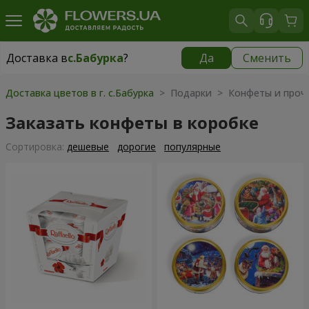
Доставка в
с.Бабурка
?
Да
Сменить
Доставка в
с.Бабурка
|
бесплатно
Доставка цветов в г. с.Бабурка
> Подарки > Конфеты и проч
Заказать конфеты в коробке
Cортировка:
дешевые
дорогие
популярные