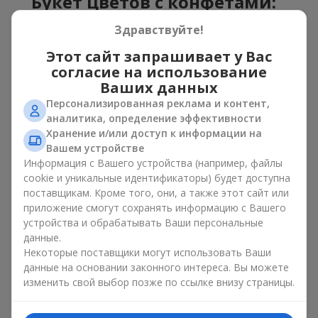
Букет цветов с конфетами:
лучшее сочетание для
Здравствуйте!
праздника
Этот сайт запрашивает у Вас
согласие на использование
Цветы с конфетами — это пример того, как простая идея
Ваших данных
может выглядеть очень эффектно. Цветы дарят эмоции
Персонализированная реклама и контент,
здесь и сейчас, а коробка с цветами и сладостями
аналитика, определение эффективности
оставляет небольшое продолжение радости. Вместе цветы
с конфетами создают гармонию цвета и вкуса, которая
Хранение и/или доступ к информации на
всегда работает. Главное — правильно выбрать
Вашем устройстве
композицию десерт и цветок:
Информация с Вашего устройства (например, файлы
cookie и уникальные идентификаторы) будет доступна
В качестве романтичного сочетания отлично
поставщикам. Кроме того, они, а также этот сайт или
подойдёт
сюрприз для любимой
, в котором
приложение смогут сохранять информацию с Вашего
классические
розы
дополнены конфетами Ferrero
устройства и обрабатывать Ваши персональные
Rocher или конфетами Raffaello;
данные.
Для
корпоративного мероприятия
подойдёт
Некоторые поставщики могут использовать Ваши
премиальный подарок: здесь коробка с цветами и
данные на основании законного интереса. Вы можете
сладостями дополняется изысканными каллами,
изменить свой выбор позже по ссылке внизу страницы.
герберами
или
орхидеями
и элитными сладостями;