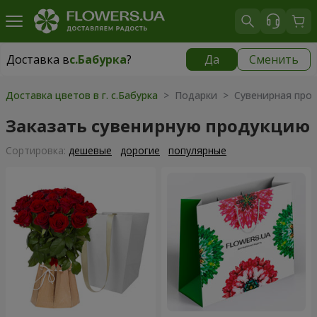
Доставка в
с.Бабурка
?
Да
Сменить
Доставка в
с.Бабурка
|
бесплатно
Доставка цветов в г. с.Бабурка
> Подарки > Сувенирная про
Заказать сувенирную продукцию
Cортировка:
дешевые
дорогие
популярные