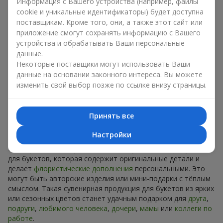
Сувениры к букетам на разные
Информация с Вашего устройства (например, файлы
cookie и уникальные идентификаторы) будет доступна
праздники
поставщикам. Кроме того, они, а также этот сайт или
приложение смогут сохранять информацию с Вашего
Праздник задаёт настроение, а сувенирная продукция для
устройства и обрабатывать Ваши персональные
букетов его подчёркивает. Именно поэтому сувениры к
данные.
цветам часто выбирают с учётом даты и события. В нашем
Некоторые поставщики могут использовать Ваши
ассортименте найдётся сувенирная продукция для букетов,
данные на основании законного интереса. Вы можете
которая подойдёт к любому празднику и может быть
изменить свой выбор позже по ссылке внизу страницы.
рассчитана на любой бюджет.
Сувенирная продукция к
Принять все
букетам на День рождения
Настройки
К
дню рождения
хорошо подходит сувенирная продукция
для букетов, которая содержит оригинальные детали и
делает
флористические дополнения
персональными. Это
могут быть авторские изделия или мини-подарки с тёплым
смыслом. Такая сувенирная продукция для букетов из ярких
или сезонных цветов станет удачным подарком для
друга
,
подруги
,
любимого человека
,
дочери
,
мамы
или
коллеги по
работе
.