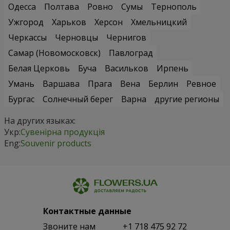
Одесса
Полтава
Ровно
Сумы
Тернополь
Ужгород
Харьков
Херсон
Хмельницкий
Черкассы
Черновцы
Чернигов
Самар (Новомосковск)
Павлоград
Белая Церковь
Буча
Васильков
Ирпень
Умань
Варшава
Прага
Вена
Берлин
Ревное
Бургас
Солнечный берег
Варна
другие регионы
На других языках:
Укр:
Сувенірна продукція
Eng:
Souvenir products
Контактные данные
Звоните нам
+1 718 475 92 72