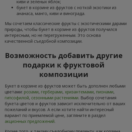
киви и зеленых яблок;
букет в корзине из фруктов с ноткой экзотики из
ананаса, манго, киви и винограда.
Мы сочетаем классические фрукты с экзотическими дарами
природы, чтобы букет в корзине из фруктов получился
интересным, но не перегруженным. Это основа
качественной съедобной композиции.
Возможность добавить другие
подарки к фруктовой
композиции
Букет в корзине из фруктов может быть дополнен любыми
цветами:
розами
,
герберами
,
хризантемами
,
пионами
,
гипсофилой
,
сезонными растениями
. Выбор сочетания
букета цветов и фруктов зависит исключительно от ваших
пожеланий и вкусов. А если хотите найти интересный
вариант по приемлемой цене, загляните в раздел
акционных предложений
.
Кроме того, к такому съедобному презенту, как корзина