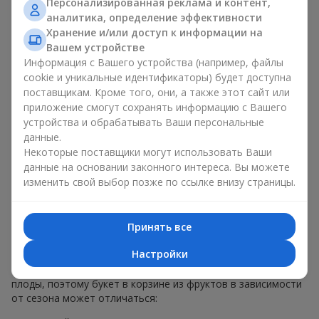
Персонализированная реклама и контент,
меньше, чем наполнение. Именно праздничное оформление
аналитика, определение эффективности
превращает обычный букет в корзине из фруктов в
Хранение и/или доступ к информации на
гастрономический подарок. В компании
Flowers.ua
мы
Вашем устройстве
всегда учитываем пожелания клиента при создании декора.
Информация с Вашего устройства (например, файлы
При формировании композиции используются натуральные
cookie и уникальные идентификаторы) будет доступна
материалы, продуманная упаковка вкуса и, конечно,
поставщикам. Кроме того, они, а также этот сайт или
декоративные элементы, соответствующие событию.
приложение смогут сохранять информацию с Вашего
По желанию клиента корзина с фруктами может быть
устройства и обрабатывать Ваши персональные
оформлена в прозрачной пленке или стильной коробке —
данные.
всегда с праздничной подачей, которая выглядит аккуратно
Некоторые поставщики могут использовать Ваши
и презентабельно.
данные на основании законного интереса. Вы можете
изменить свой выбор позже по ссылке внизу страницы.
Тематические фруктовые
композиции для праздников
Принять все
и сезонов
Настройки
Каждое время года имеет свой характер и свои сезонные
плоды, поэтому букет в корзине из фруктов в зависимости
от сезона может отличаться: