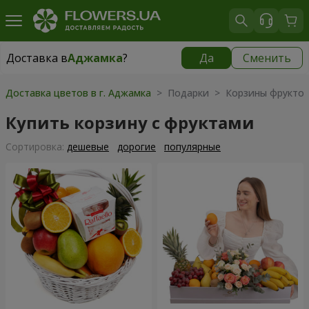
Доставка в
Аджамка
?
Да
Сменить
Доставка в
Аджамка
|
бесплатно
Доставка цветов в г. Аджамка
> Подарки > Корзины фрукто
Купить корзину с фруктами
Cортировка:
дешевые
дорогие
популярные