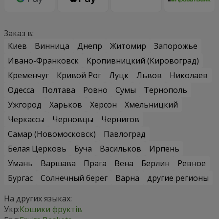
Заказ в:
Киев
Винница
Днепр
Житомир
Запорожье
Ивано-Франковск
Кропивницкий (Кировоград)
Кременчуг
Кривой Рог
Луцк
Львов
Николаев
Одесса
Полтава
Ровно
Сумы
Тернополь
Ужгород
Харьков
Херсон
Хмельницкий
Черкассы
Черновцы
Чернигов
Самар (Новомосковск)
Павлоград
Белая Церковь
Буча
Васильков
Ирпень
Умань
Варшава
Прага
Вена
Берлин
Ревное
Бургас
Солнечный берег
Варна
другие регионы
На других языках:
Укр:
Кошики фруктів