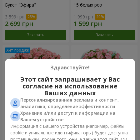
Букет "Эфира"
15 белых роз
3 599 грн
1 999 грн
Заказать
Заказать
Здравствуйте!
Этот сайт запрашивает у Вас
согласие на использование
Ваших данных
Персонализированная реклама и контент,
аналитика, определение эффективности
Хранение и/или доступ к информации на
Цветы в коробке "Розовый
Композиция "Баллада о
оазис"
маме"
Вашем устройстве
3 124 грн
2 324 грн
Информация с Вашего устройства (например, файлы
cookie и уникальные идентификаторы) будет доступна
поставщикам. Кроме того, они, а также этот сайт или