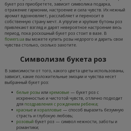
букет роз приобретете, зависит символика подарка,
отражение гармонии, настроение и сила чувств. Их нежный
аромат вдохновляет, расслабляет и переносит в
собственную страну мечт. А упругие и хрупкие бутоны роз
привлекают взгляд и дарят невероятное настроение весь
период, пока роскошный букет роз стоит в вазе. В
flowers.ua
вы можете купить розы недорого и дарить свои
чувства столько, сколько захотите.
Символизм букета роз
В зависимости от того, какого цвета цветы использованы,
зависит, какие положительные эмоции и чувства несет
выбранный букет роз:
белые розы
или
кремовые
— букет роз с
искренностью и чистотой чувств, отлично подходит
для
поздравления с рождением ребенка
;
красные
и
коралловые
— способ выразить безумную
страсть и глубокую любовь;
розовый
букет роз — символ нежности, заботы и
романтики;