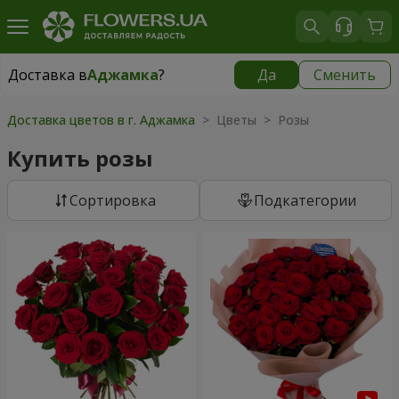
Доставка в
Аджамка
?
Да
Сменить
Доставка в
Аджамка
|
бесплатно
Доставка цветов в г. Аджамка
> Цветы > Розы
Купить розы
Cортировка
Подкатегории