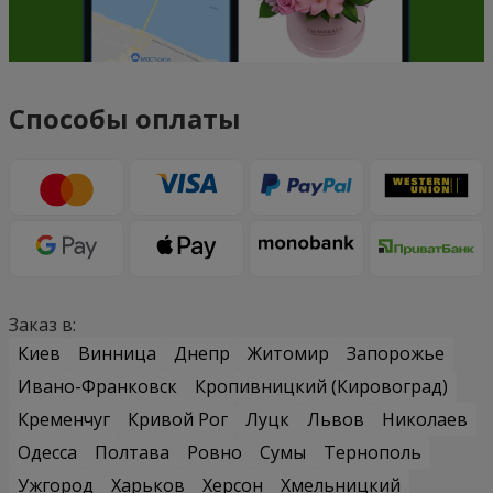
Способы оплаты
Заказ в:
Киев
Винница
Днепр
Житомир
Запорожье
Ивано-Франковск
Кропивницкий (Кировоград)
Кременчуг
Кривой Рог
Луцк
Львов
Николаев
Одесса
Полтава
Ровно
Сумы
Тернополь
Ужгород
Харьков
Херсон
Хмельницкий