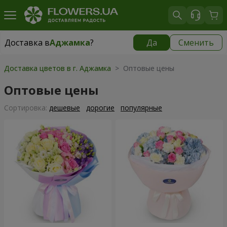
Доставка в
Аджамка
?
Да
Сменить
Доставка в
Аджамка
|
бесплатно
Доставка цветов в г. Аджамка
> Оптовые цены
Оптовые цены
Cортировка:
дешевые
дорогие
популярные