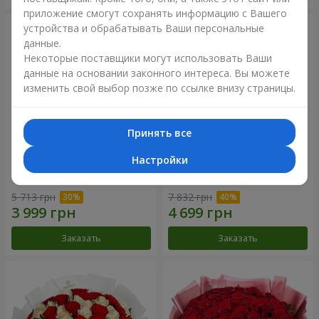
приложение смогут сохранять информацию с Вашего
устройства и обрабатывать Ваши персональные
данные.
Некоторые поставщики могут использовать Ваши
данные на основании законного интереса. Вы можете
изменить свой выбор позже по ссылке внизу страницы.
Принять все
Настройки
Букет "Нежный оттенок"
Цветы в коробке “Кадриль”
5 713 грн
7 832 грн
Заказать
Заказать