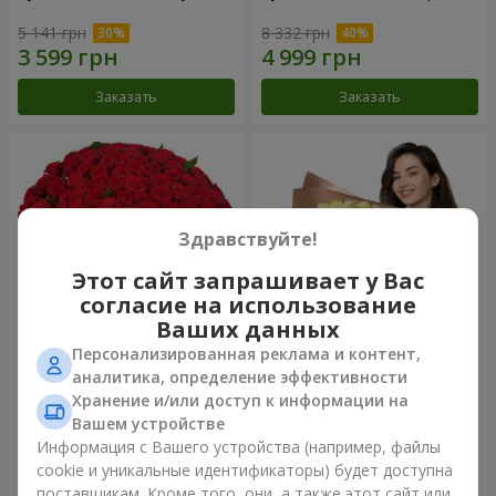
5 141 грн
8 332 грн
Заказать
Заказать
Здравствуйте!
Этот сайт запрашивает у Вас
согласие на использование
Ваших данных
Персонализированная реклама и контент,
101 красная роза
Букет "Сердце – сердцу"
аналитика, определение эффективности
Хранение и/или доступ к информации на
14 180 грн
7 932 грн
Вашем устройстве
Информация с Вашего устройства (например, файлы
cookie и уникальные идентификаторы) будет доступна
Заказать
Заказать
поставщикам. Кроме того, они, а также этот сайт или