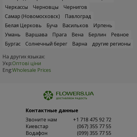
Черкассы
Черновцы
Чернигов
Самар (Новомосковск)
Павлоград
Белая Церковь
Буча
Васильков
Ирпень
Умань
Варшава
Прага
Вена
Берлин
Ревное
Бургас
Солнечный берег
Варна
другие регионы
На других языках:
Укр:
Оптові ціни
Eng:
Wholesale Prices
Контактные данные
Звоните нам
+1 718 475 92 72
Киевстар
(067) 355 77 55
Водафон
(099) 355 77 55