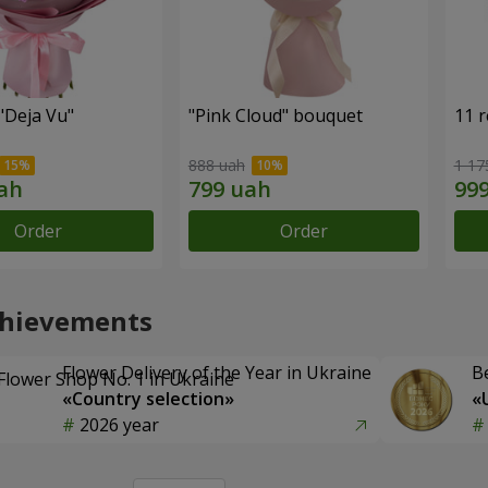
"Deja Vu"
"Pink Cloud" bouquet
11 r
888 uah
1 17
Order
Order
chievements
Flower Delivery of the Year in Ukraine
B
«Country selection»
«
2026 year