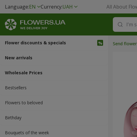
Language:
EN
Currency:
UAH
All About Flo
Flower discounts & specials
Send flower
New arrivals
Wholesale Prices
Bestsellers
Flowers to beloved
Вirthday
Bouquets of the week