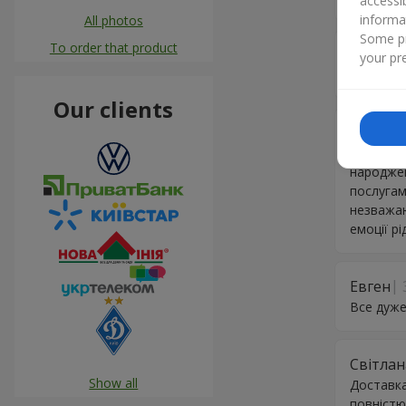
accessi
informa
All photos
Some pr
To order that product
Олег
0
your pre
Дякую
Our clients
Натали
Дякую!!!
народжен
послугам
незважаю
емоції р
Евген
Все дуже
Світлан
Show all
Доставка
повністю