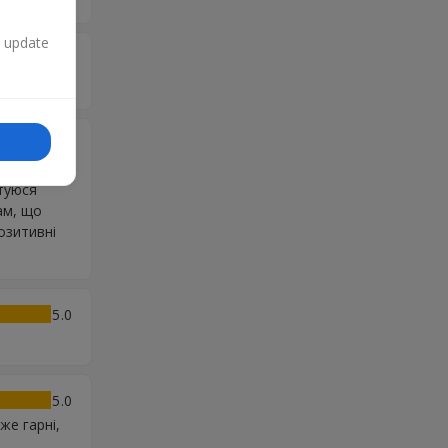
n update
5
5
 свій День
стуюся
ам, що
озитивні
5
5
же гарні,