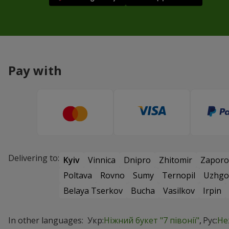
Pay with
Delivering to:
Kyiv
Vinnica
Dnipro
Zhitomir
Zaporo
Poltava
Rovno
Sumy
Ternopil
Uzhgo
Belaya Tserkov
Bucha
Vasilkov
Irpin
In other languages:
Укр:
Ніжний букет "7 півонії"
Рус:
Не