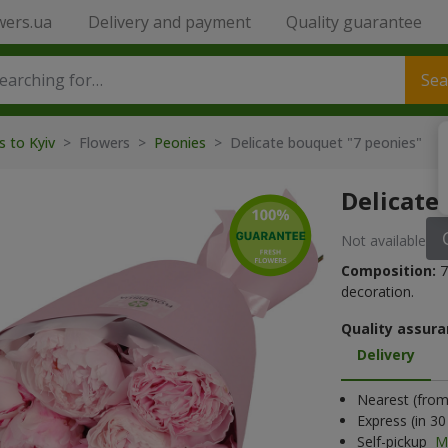
wers.ua
Delivery and payment
Quality guarantee
Sea
s to Kyiv
> Flowers >
Peonies
> Delicate bouquet "7 peonies"
Delicate
Not available
Composition:
7
decoration.
Quality assura
Delivery
Nearest (from 
Express (in 3
Self-pickup
M