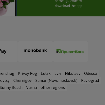
at the QR code to
download the app
menchug
Krivoy Rog
Lutsk
Lviv
Nikolaev
Odessa
ovtsy
Chernigov
Samar (Novomoskovsk)
Pavlograd
Sunny Beach
Varna
other regions