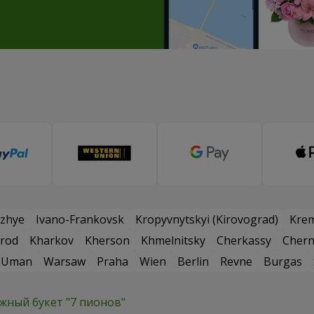
zhye
Ivano-Frankovsk
Kropyvnytskyi (Kirovograd)
Kre
rod
Kharkov
Kherson
Khmelnitsky
Cherkassy
Chern
Uman
Warsaw
Praha
Wien
Berlin
Revne
Burgas
жный букет "7 пионов"