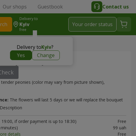
Our shops
Guestbook
Contact us
Delivery to
rch
Kyiv
Your order status
free
Delivery to
Kyiv
?
Yes
Change
 bouquet "7 peonies"
Check
 tender peonies (color may vary from picture shown),
nce:
The flowers will last 5 days or we will replace the bouquet
Description
19:00, if order payment is up to 18:30)
Free
0 minutes)
99 uah
ore details
Free