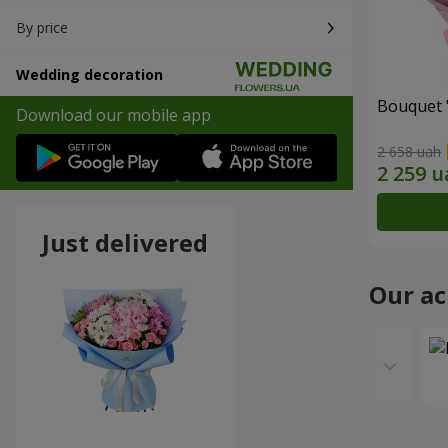
By price
Wedding decoration
Bouquet 
Download our mobile app
2 658 uah
Just delivered
Our a