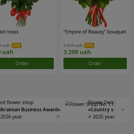
ed roses
"Empire of Beauty" bouquet
5 uah
5 075 uah
Order
Order
est flower shop
Flower Delivery of t
Ukrainian Business Award»
«Country selection
2026 year
2025 year