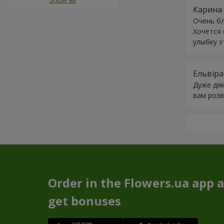
Карина
Очень бл
Хочется 
улыбку э
Ельвіра
Дуже дяк
вам розви
Order in the Flowers.ua app 
get bonuses