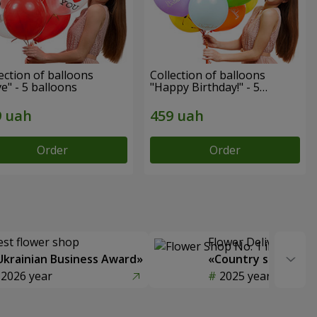
ection of balloons
Collection of balloons
e" - 5 balloons
"Happy Birthday!" - 5
balloons
Order
Order
est flower shop
Flower Delivery of t
Ukrainian Business Award»
«Country selection
2026 year
2025 year