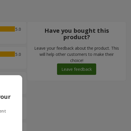
5
Have you bought this
product?
Leave your feedback about the product. This
5
will help other customers to make their
choice!
Leave feedback
5
your
5
ent
5