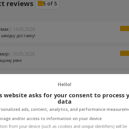
ct reviews
5
of
5
умак
14.05.2026
 швидку доставку!
мир
10.05.2026
ищому рівні
 Бабаєва
10.05.2026
Hello!
ую)
s website asks for your consent to process 
data
10.05.2026
rsonalized ads, content, analytics, and performance measurem
р
orage and/or access to information on your device
tion from your device (such as cookies and unique identifiers) will be
02.04.2026