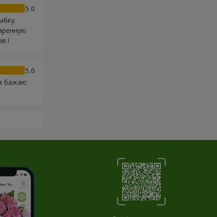
5
ыбку.
даренную
в !
5
та бажаю