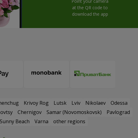
Point your camera
at the QR code to
download the app
menchug
Krivoy Rog
Lutsk
Lviv
Nikolaev
Odessa
ovtsy
Chernigov
Samar (Novomoskovsk)
Pavlograd
Sunny Beach
Varna
other regions