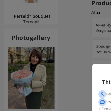
Produ
All
22
"Perseid" bouquet
Ternopil
Анна Ч
Дякую за
Photogallery
Володи
Все на в
Ельміра
дуже дяк
Thi
Олексій
Pe
Все супе
St
Informa
Андрей