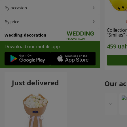
By occasion
By price
Collectio
"Smilies" 
Wedding decoration
Download our mobile app
Just delivered
Our a