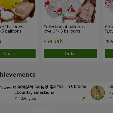
n of balloons
Collection of balloons "I
Coll
- 5 balloons
love U" - 5 balloons
"Lov
Order
Order
chievements
Flower Delivery of the Year in Ukraine
B
«Country selection»
«
2026 year