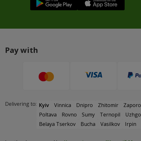
Pay with
Delivering to:
Kyiv
Vinnica
Dnipro
Zhitomir
Zaporo
Poltava
Rovno
Sumy
Ternopil
Uzhgo
Belaya Tserkov
Bucha
Vasilkov
Irpin