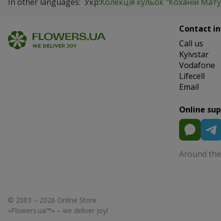
In other languages:
Укр:
Колекція кульок "Коханій Матусі
Contact in
Сall us
Kyivstar
Vodafone
Lifecell
Email
Online su
Around the 
© 2003 – 2026 Online Store
«Flowers.ua™» – we deliver joy!