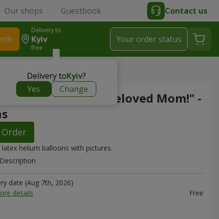
Our shops
Guestbook
Contact us
Delivery to
rch
Kyiv
Your order status
free
 Mom!" - 5 balloons
Delivery to
Kyiv
?
Yes
Change
on of balloons "For Beloved Mom!" -
ns
Order
 latex helium balloons with pictures.
Description
ery date (Aug 7th, 2026)
ore details
Free