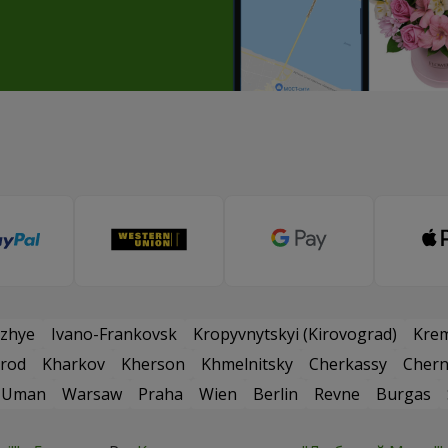
zhye
Ivano-Frankovsk
Kropyvnytskyi (Kirovograd)
Kre
rod
Kharkov
Kherson
Khmelnitsky
Cherkassy
Chern
Uman
Warsaw
Praha
Wien
Berlin
Revne
Burgas