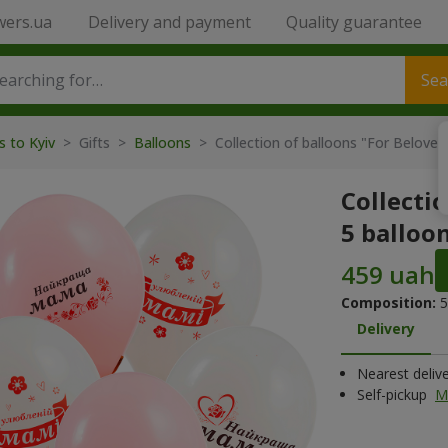
wers.ua
Delivery and payment
Quality guarantee
Sea
s to Kyiv
>
Gifts
>
Balloons
>
Collection of balloons "For Beloved
Collecti
5 balloo
Composition:
5
Delivery
Nearest deliv
Self-pickup
M