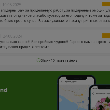
10.05.2025
агодарны Вам за проделанную работу,за подаренные эмоции ул
сказать отдельное спасибо курьеру за его подачу и тоже за по
то было просто супер. Вы заслуживаете тысячу приятных отзыво
24.08.2024
ую за ваш сервіс!!! Все пройшло чудово!!! Гарного вам настрою 
тку вашої праці!!! Зі святом!!!
Show 10 more reviews
and