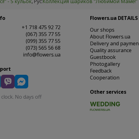
!" - 5 кульок
Рус:
Коллекция шариков "Любимой Маме!" 
fo
Flowers.ua DETAILS
+1 718 475 92 72
Our shops
(067) 355 77 55
About Flowers.ua
(099) 355 77 55
Delivery and paymen
(073) 565 56 68
Quality assurance
info@flowers.ua
Guestbook
Photogallery
pport
Feedback
Cooperation
Other services
clock. No days off