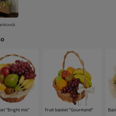
rankovsk
so
ket "Bright mix"
Fruit basket "Gourmand"
Bask