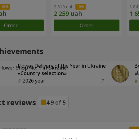
2 510 uah
1 84
Order
Order
chievements
Flower Delivery of the Year in Ukraine
B
«Country selection»
«
2026 year
ct reviews
4.9
of
5
18.04.2026
е дуже гарно, вдячна за чудові емоції!