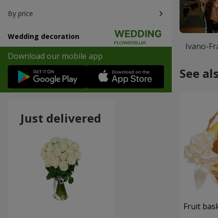
By price
Wedding decoration
Ivano-F
Download our mobile app
See al
Just delivered
Fruit bas