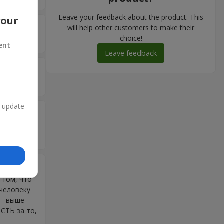
Leave your feedback about the product. This
your
5
will help other customers to make their
choice!
ent
Leave feedback
5
n update
5
влення
5
 том, что
 человеку
 - выше
СТЬ за то,