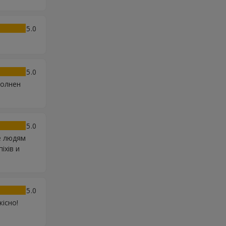
5
5
полнен
5
те людям
іхів и
5
кісно!