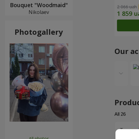
Bouquet "Woodmaid"
2 066 uah
Nikolaev
Photogallery
Our a
Produ
All
26
Тетяна
Дякую,вс
All photos