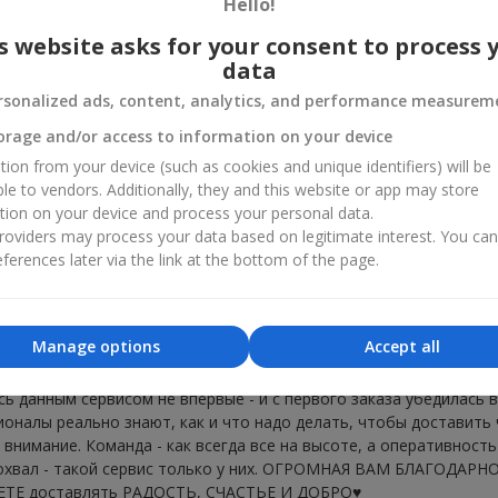
Hello!
s website asks for your consent to process 
09.02.2026
data
е було чудово.
rsonalized ads, content, analytics, and performance measurem
orage and/or access to information on your device
11.01.2026
tion from your device (such as cookies and unique identifiers) will be
ре, допомогли все підібрати, чудовий сервіс.
ble to vendors. Additionally, they and this website or app may store
tion on your device and process your personal data.
oviders may process your data based on legitimate interest. You ca
21.06.2025
ferences later via the link at the bottom of the page.
 подарунок на день народження доньки ,Швидко оформили замо
и вчасно Дякую Вам за гарне оформлення подарунку
Manage options
Accept all
ия
21.05.2024
ь данным сервисом не впервые - и с первого заказа убедилась в
оналы реально знают, как и что надо делать, чтобы доставить
 внимание. Команда - как всегда все на высоте, а оперативность
охвал - такой сервис только у них. ОГРОМНАЯ ВАМ БЛАГОДАРНО
ЕТЕ доставлять РАДОСТЬ, СЧАСТЬЕ И ДОБРО♥️