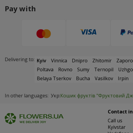
Pay with
Delivering to:
Kyiv
Vinnica
Dnipro
Zhitomir
Zaporo
Poltava
Rovno
Sumy
Ternopil
Uzhgo
Belaya Tserkov
Bucha
Vasilkov
Irpin
In other languages:
Укр:
Кошик фруктів "Фруктовий Дж
Contact in
Сall us
Kyivstar