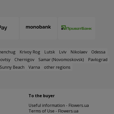
menchug
Krivoy Rog
Lutsk
Lviv
Nikolaev
Odessa
ovtsy
Chernigov
Samar (Novomoskovsk)
Pavlograd
Sunny Beach
Varna
other regions
To the buyer
Useful information - Flowers.ua
Terms of Use - Flowers.ua