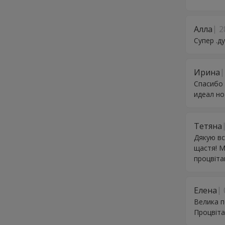
Алла
2
Супер .д
Ирина
Спасибо 
идеал но
Тетяна
Дякую вс
щастя! Мі
процвітан
Елена
Велика п
Процвіта