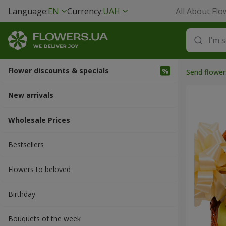
Language:
EN
Currency:
UAH
All About Flo
Flower discounts & specials
Send flower
New arrivals
Wholesale Prices
Bestsellers
Flowers to beloved
Вirthday
Bouquets of the week