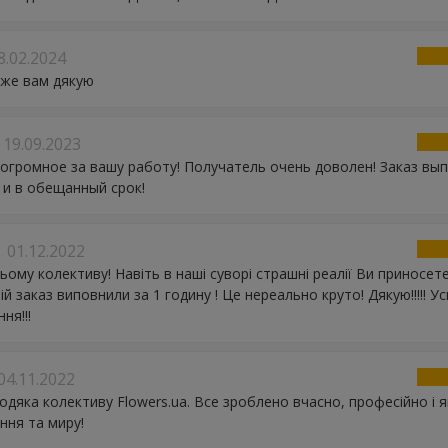
8.02.2024
уже вам дякую
19.09.2023
огромное за вашу работу! Получатель очень доволен! Заказ вы
 и в обещанный срок!
01.12.2022
ьому колективу! Навіть в наші суворі страшні реалії Ви приносе
й заказ виповнили за 1 годину ! Це нереально круто! Дякую!!!!! Усп
ня!!!
04.11.2022
одяка колективу Flowers.ua. Все зроблено вчасно, професійно і я
ння та миру!