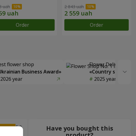
3 uah
2 843 uah
Order
Order
est flower shop
Flower Delivery of t
Ukrainian Business Award»
«Country selection
2026 year
2025 year
5
Have you bought this
product?