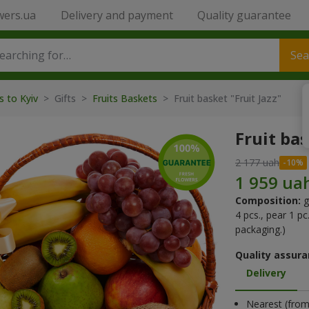
wers.ua
Delivery and payment
Quality guarantee
Sea
s to Kyiv
>
Gifts
>
Fruits Baskets
>
Fruit basket "Fruit Jazz"
Fruit bas
2 177 uah
Composition:
g
4 pcs., pear 1 pc
packaging.)
Quality assura
Delivery
Nearest (from 