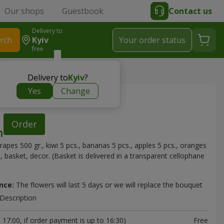
Our shops
Guestbook
Contact us
Delivery to
rch
Kyiv
Your order status
free
Delivery to
Kyiv
?
Yes
Change
ket "Fruit Jazz"
Order
rapes 500 gr., kiwi 5 pcs., bananas 5 pcs., apples 5 pcs., oranges
., basket, decor. (Basket is delivered in a transparent cellophane
nce:
The flowers will last 5 days or we will replace the bouquet
Description
17:00, if order payment is up to 16:30)
Free