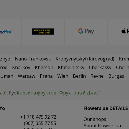
zhye
Ivano-Frankovsk
Kropyvnytskyi (Kirovograd)
Kre
rod
Kharkov
Kherson
Khmelnitsky
Cherkassy
Chern
Uman
Warsaw
Praha
Wien
Berlin
Revne
Burgas
аз"
Рус:
Корзина фруктов "Фруктовый Джаз"
fo
Flowers.ua DETAILS
+1 718 475 92 72
Our shops
(067) 355 77 55
About Flowers.ua