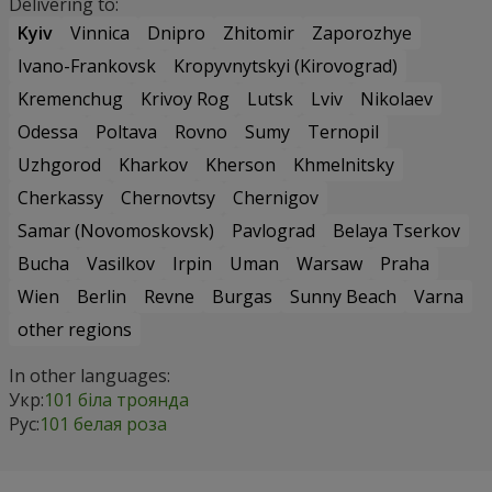
Delivering to:
Kyiv
Vinnica
Dnipro
Zhitomir
Zaporozhye
Ivano-Frankovsk
Kropyvnytskyi (Kirovograd)
Kremenchug
Krivoy Rog
Lutsk
Lviv
Nikolaev
Odessa
Poltava
Rovno
Sumy
Ternopil
Uzhgorod
Kharkov
Kherson
Khmelnitsky
Cherkassy
Chernovtsy
Chernigov
Samar (Novomoskovsk)
Pavlograd
Belaya Tserkov
Bucha
Vasilkov
Irpin
Uman
Warsaw
Praha
Wien
Berlin
Revne
Burgas
Sunny Beach
Varna
other regions
In other languages:
Укр:
101 біла троянда
Рус:
101 белая роза