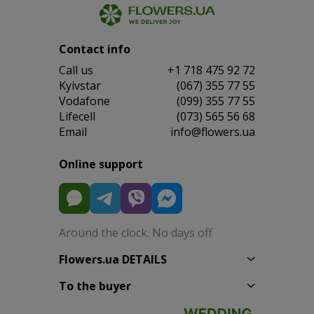
Contact info
Сall us
+1 718 475 92 72
Kyivstar
(067) 355 77 55
Vodafone
(099) 355 77 55
Lifecell
(073) 565 56 68
Email
info@flowers.ua
Online support
Around the clock. No days off
Flowers.ua DETAILS
To the buyer