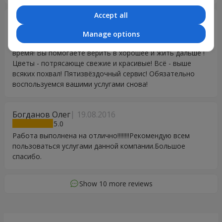
Accept all
Larisa Goodman
19.06.2022
5
Manage options
Спасибо огромное за вашу работу в такое непростое
время! Вы помогаете верить в хорошее и жить дальше !
Цветы - потрясающе свежие и красивые! Всё - выше
всяких похвал! Пятизвёздочный сервис! Обязательно
воспользуемся вашими услугами снова!
Богданов Олег
19.08.2016
5
Работа выполнена на отлично!!!!!!!!Рекомендую всем
пользоваться услугами данной компании.Большое
спасибо.
Show 10 more reviews