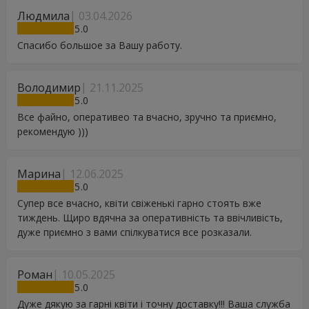
Людмила
03.04.2026
5
Спасибо большое за Вашу работу.
Володимир
21.11.2025
5
Все файно, оперативео та вчасно, зручно та приємно,
рекомендую )))
Марина
12.06.2025
5
Супер все вчасно, квіти свіженькі гарно стоять вже
тиждень. Щиро вдячна за оперативність та ввічливість,
дуже приємно з вами спілкуватися все розказали.
Роман
10.05.2025
5
Дуже дякую за гарні квіти і точну доставку!!! Ваша служба