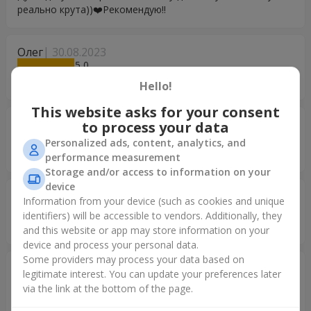
реально крута))❤️Рекомендую!!
Олег
30.08.2023
5
Спасибо!!! Все супер!!!
Hello!
This website asks for your consent
Aivaras
21.04.2023
to process your data
5
Personalized ads, content, analytics, and
❤️
performance measurement
Storage and/or access to information on your
device
Александр
12.09.2022
Information from your device (such as cookies and unique
4
identifiers) will be accessible to vendors. Additionally, they
Спасибо ребята, все качественно и в срок
and this website or app may store information on your
device and process your personal data.
Some providers may process your data based on
Сергій
21.06.2022
legitimate interest. You can update your preferences later
5
via the link at the bottom of the page.
Ви працюєте на всі 100%