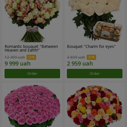
Romantic bouquet "Between
Bouquet "Сharm for eyes"
Heaven and Earth!"
12 499 uah
3 699 uah
Order
Order