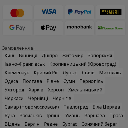
Замовлення в:
Київ
Вінниця
Дніпро
Житомир
Запоріжжя
Івано-Франківськ
Кропивницький (Кіровоград)
Кременчук
Кривий Ріг
Луцьк
Львів
Миколаїв
Одеса
Полтава
Рівне
Суми
Тернопіль
Ужгород
Харків
Херсон
Хмельницький
Черкаси
Чернівці
Чернігів
Самар (Новомосковськ)
Павлоград
Біла Церква
Буча
Васильків
Ірпінь
Умань
Варшава
Прага
Відень
Берлін
Ревне
Бургас
Сонячний берег