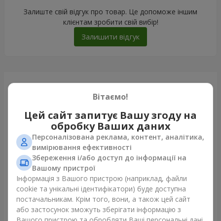
Залиште свій відгук про товар. Це допоможе іншим
клієнтам зробити свій вибір!
Залишити відгук
Щойно доставили
Вітаємо!
Цей сайт запитує Вашу згоду на
обробку Ваших даних
Персоналізована реклама, контент, аналітика,
вимірювання ефективності
Збереження і/або доступ до інформації на
Вашому пристрої
Інформація з Вашого пристрою (наприклад, файли
cookie та унікальні ідентифікатори) буде доступна
постачальникам. Крім того, вони, а також цей сайт
Романтичний букет "Небеса"
або застосунок зможуть зберігати інформацію з
Рівне
Вашого пристрою та обробляти Ваші персональні дані.