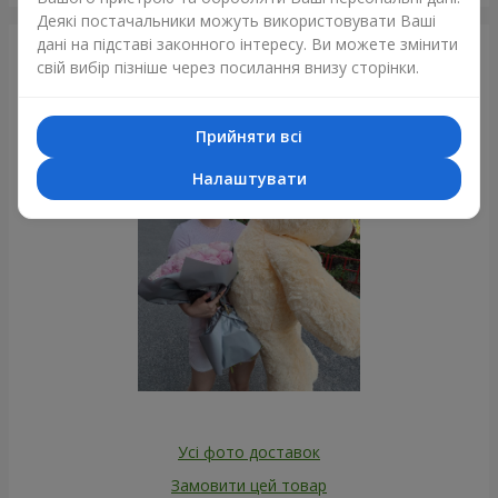
Деякі постачальники можуть використовувати Ваші
дані на підставі законного інтересу. Ви можете змінити
Фотогалерея
свій вибір пізніше через посилання внизу сторінки.
Прийняти всі
Налаштувати
Усі фото доставок
Замовити цей товар