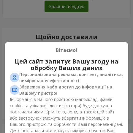
Залишити відгук
Щойно доставили
Вітаємо!
Цей сайт запитує Вашу згоду на
обробку Ваших даних
Персоналізована реклама, контент, аналітика,
вимірювання ефективності
Збереження і/або доступ до інформації на
Вашому пристрої
Інформація з Вашого пристрою (наприклад, файли
cookie та унікальні ідентифікатори) буде доступна
Букет "25 білих троянд"
постачальникам. Крім того, вони, а також цей сайт
Кам'янське (Дніпродзержинськ)
або застосунок зможуть зберігати інформацію з
Вашого пристрою та обробляти Ваші персональні дані.
Деякі постачальники можуть використовувати Ваші