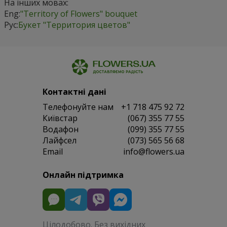
На інших мовах:
Eng:
"Territory of Flowers" bouquet
Рус:
Букет "Территория цветов"
Контактні дані
Телефонуйте нам
+1 718 475 92 72
Київстар
(067) 355 77 55
Водафон
(099) 355 77 55
Лайфсел
(073) 565 56 68
Email
info@flowers.ua
Онлайн підтримка
Цілодобово. Без вихідних