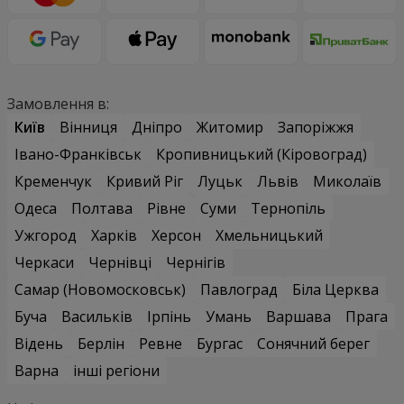
Замовлення в:
Київ
Вінниця
Дніпро
Житомир
Запоріжжя
Івано-Франківськ
Кропивницький (Кіровоград)
Кременчук
Кривий Ріг
Луцьк
Львів
Миколаїв
Одеса
Полтава
Рівне
Суми
Тернопіль
Ужгород
Харків
Херсон
Хмельницький
Черкаси
Чернівці
Чернігів
Самар (Новомосковськ)
Павлоград
Біла Церква
Буча
Васильків
Ірпінь
Умань
Варшава
Прага
Відень
Берлін
Ревне
Бургас
Сонячний берег
Варна
інші регіони