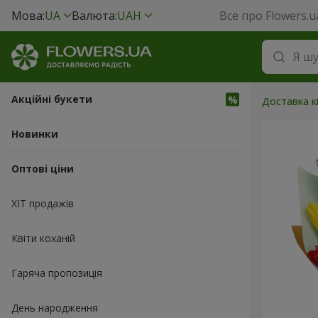
Мова:
UA
Валюта:
UAH
Все про Flowers.u
Акційні букети
Доставка кв
Новинки
Оптові ціни
ХІТ продажів
Квіти коханій
Гаряча пропозиція
День народження