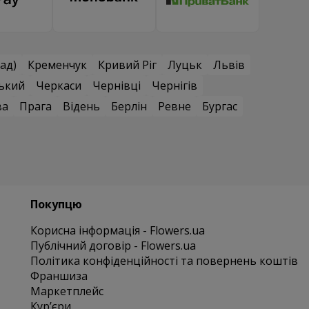
ад)
Кременчук
Кривий Ріг
Луцьк
Львів
ький
Черкаси
Чернівці
Чернігів
ва
Прага
Відень
Берлін
Ревне
Бургас
Покупцю
Корисна інформація - Flowers.ua
Публічний договір - Flowers.ua
Політика конфіденційності та повернень коштів
Франшиза
Маркетплейс
Курʼєри