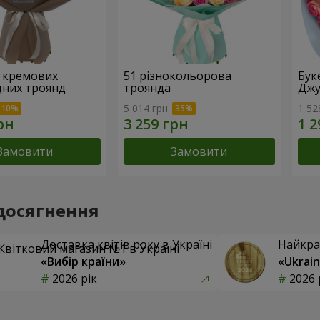
7 кремових
51 різнокольорова
Бук
дних троянд
троянда
Джу
5 014 грн
1 52
Замовити
Замовити
досягнення
Доставка квітів року в Україні
Найкра
«Вибір країни»
«Ukrain
2026 рік
2026 