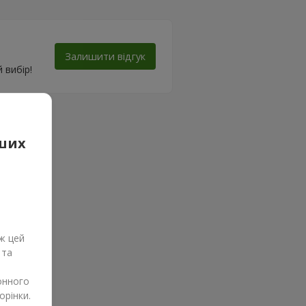
Залишити відгук
 вибір!
аших
ж цей
 та
онного
орінки.