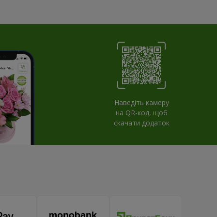
Наведіть камеру
на QR-код, щоб
скачати додаток