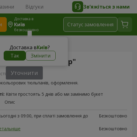
газини
Відгуки
Зв’яжіться з нами
Доставка в
и
Київ
Статус замовлення
безкоштовно
н
> Букет "Романтичний вечір"
Доставка в
Київ
?
Так
Змінити
Романтичний вечір"
Уточнити
сті
нокольорових тюльпанів, оформлення.
і:
Квіти простоять 5 днів або ми замінимо букет
Опис
ьогодні з 09:00, при сплаті замовлення до
Безкоштовно
етальніше
Безкоштовно