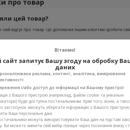
ки про товар
яли цей товар?
 свій відгук про товар. Це допоможе іншим клієнтам зробити свій
Вітаємо!
 сайт запитує Вашу згоду на обробку В
даних
рсоналізована реклама, контент, аналітика, вимірювання
ективності
ереження і/або доступ до інформації на Вашому пристрої
ція з Вашого пристрою (наприклад, файли cookie та унікальні
ікатори) буде доступна постачальникам. Крім того, вони, а тако
бо застосунок зможуть зберігати інформацію з Вашого пристрою
ти Ваші персональні дані.
постачальники можуть використовувати Ваші дані на підставі зак
у. Ви можете змінити свій вибір пізніше через посилання внизу ст