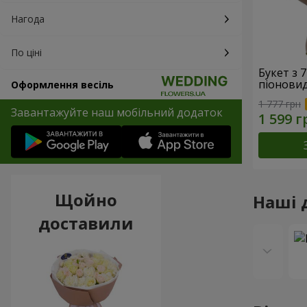
Нагода
По ціні
Букет з 
піонови
Оформлення весіль
1 777 грн
Завантажуйте наш мобільний додаток
Щойно
Наші 
доставили