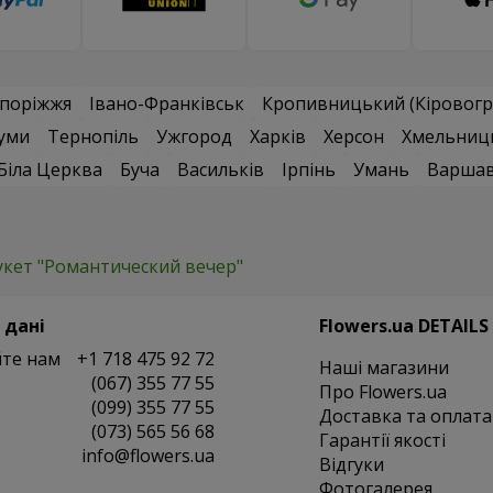
поріжжя
Івано-Франківськ
Кропивницький (Кіровогр
уми
Тернопіль
Ужгород
Харків
Херсон
Хмельниц
Біла Церква
Буча
Васильків
Ірпінь
Умань
Варша
укет "Романтический вечер"
 дані
Flowers.ua DETAILS
те нам
+1 718 475 92 72
Наші магазини
(067) 355 77 55
Про Flowers.ua
(099) 355 77 55
Доставка та оплата
(073) 565 56 68
Гарантії якості
info@flowers.ua
Відгуки
Фотогалерея