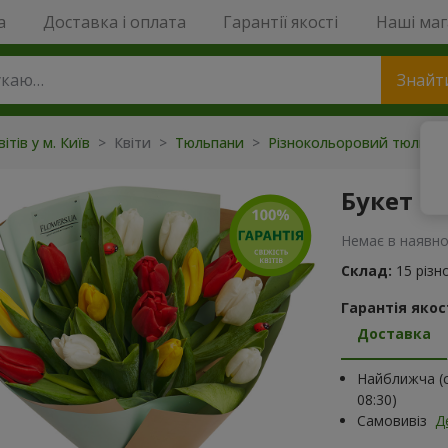
a
Доставка і оплата
Гарантії якості
Наші ма
Знайт
ітів у м. Київ
> Квіти >
Тюльпани
>
Різнокольоровий тюльпа
Букет "
Немає в наявно
Склад:
15 різ
Гарантія якост
Доставка
Найближча (с
08:30)
Самовивіз
Д