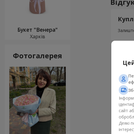
Відгу
Купл
Букет "Венера"
Залиште
Харків
Фотогалерея
Цей
Пе
еф
Зб
Інформа
ідентиф
сайт а
обробля
Деякі 
інтерес