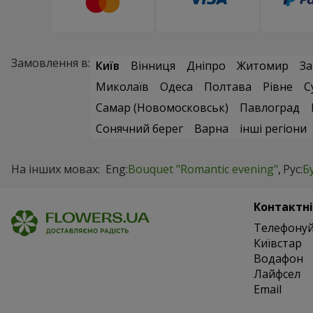
Замовлення в:
Київ
Вінниця
Дніпро
Житомир
За
Миколаїв
Одеса
Полтава
Рівне
С
Самар (Новомосковськ)
Павлоград
Сонячний берег
Варна
інші регіони
На інших мовах:
Eng:
Bouquet "Romantic evening"
Рус:
Б
Контактні
Телефонуй
Київстар
Водафон
Лайфсел
Email