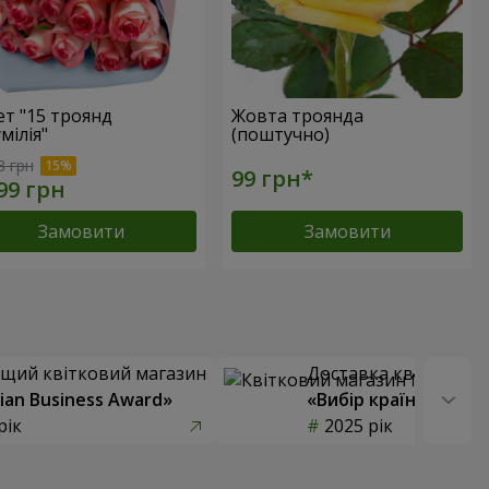
ет "15 троянд
Жовта троянда
мілія"
(поштучно)
8 грн
Замовити
Замовити
щий квітковий магазин
Доставка квітів року
ian Business Award»
«Вибір країни»
рік
2025 рік