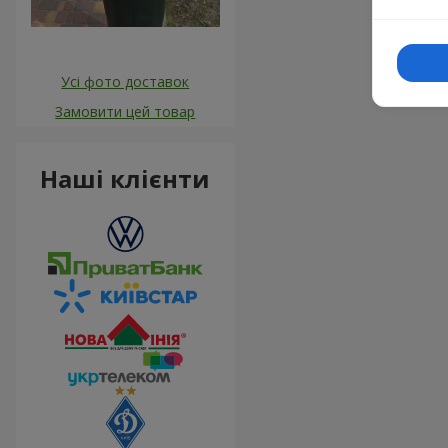
Усі фото доставок
Замовити цей товар
Наші клієнти