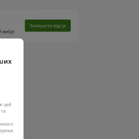
Залишити відгук
 вибір!
аших
ж цей
 та
онного
орінки.