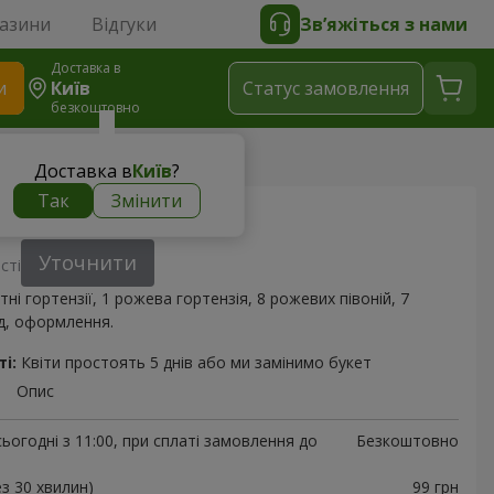
газини
Відгуки
Зв’яжіться з нами
Доставка в
и
Київ
Статус замовлення
безкоштовно
Доставка в
Київ
?
Так
Змінити
Політ метелика"
Уточнити
сті
тні гортензії, 1 рожева гортензія, 8 рожевих півоній, 7
д, оформлення.
і:
Квіти простоять 5 днів або ми замінимо букет
Опис
ьогодні з 11:00, при сплаті замовлення до
Безкоштовно
ез 30 хвилин)
99 грн