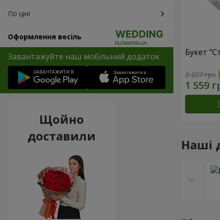
По ціні
Оформлення весіль
Букет "С
Завантажуйте наш мобільний додаток
2 227 грн
Щойно
доставили
Наші 