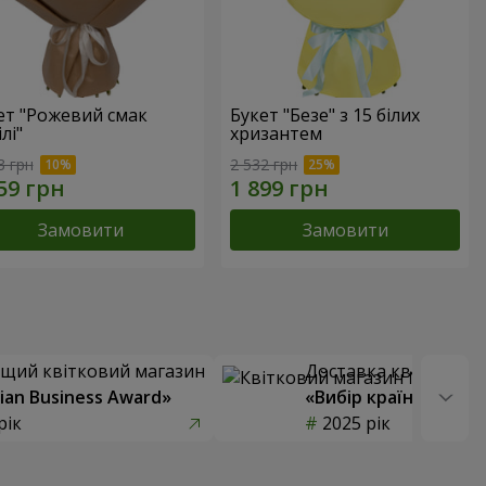
ет "Рожевий смак
Букет "Безе" з 15 білих
лі"
хризантем
3 грн
2 532 грн
Замовити
Замовити
щий квітковий магазин
Доставка квітів року
ian Business Award»
«Вибір країни»
рік
2025 рік