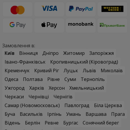
Замовлення в:
Київ
Вінниця
Дніпро
Житомир
Запоріжжя
Івано-Франківськ
Кропивницький (Кіровоград)
Кременчук
Кривий Ріг
Луцьк
Львів
Миколаїв
Одеса
Полтава
Рівне
Суми
Тернопіль
Ужгород
Харків
Херсон
Хмельницький
Черкаси
Чернівці
Чернігів
Самар (Новомосковськ)
Павлоград
Біла Церква
Буча
Васильків
Ірпінь
Умань
Варшава
Прага
Відень
Берлін
Ревне
Бургас
Сонячний берег