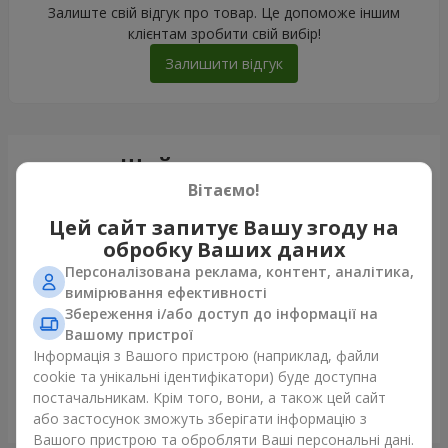
Залиште свій відгук про товар. Це допоможе іншим
клієнтам зробити свій вибір!
Залишити відгук
Щойно доставили
Вітаємо!
Цей сайт запитує Вашу згоду на
обробку Ваших даних
Персоналізована реклама, контент, аналітика,
вимірювання ефективності
Збереження і/або доступ до інформації на
Вашому пристрої
Інформація з Вашого пристрою (наприклад, файли
cookie та унікальні ідентифікатори) буде доступна
постачальникам. Крім того, вони, а також цей сайт
Гігантський бежевий ведмедик і 25 червоних троянд
або застосунок зможуть зберігати інформацію з
Дніпро
Вашого пристрою та обробляти Ваші персональні дані.