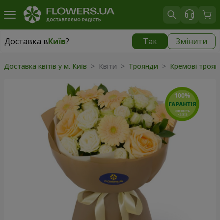
Доставка в
Київ
?
Так
Змінити
Доставка в
Київ
|
безкоштовно
Доставка квітів у м. Київ
> Квіти >
Троянди
>
Кремові троя