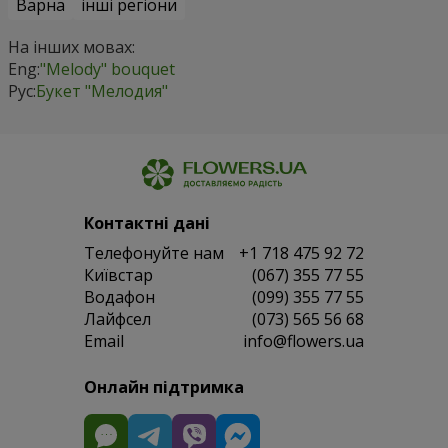
Варна
інші регіони
На інших мовах:
Eng:
"Melody" bouquet
Рус:
Букет "Мелодия"
Контактні дані
Телефонуйте нам
+1 718 475 92 72
Київстар
(067) 355 77 55
Водафон
(099) 355 77 55
Лайфсел
(073) 565 56 68
Email
info@flowers.ua
Онлайн підтримка