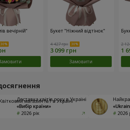
їв вечірній"
Букет "Ніжний відтінок"
Бук
4 427 грн
2 12
Замовити
Замовити
досягнення
Доставка квітів року в Україні
Найкра
«Вибір країни»
«Ukrain
2026 рік
2026 