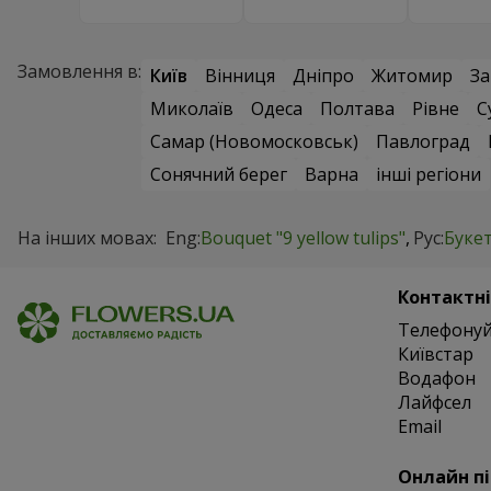
Замовлення в:
Київ
Вінниця
Дніпро
Житомир
За
Миколаїв
Одеса
Полтава
Рівне
С
Самар (Новомосковськ)
Павлоград
Сонячний берег
Варна
інші регіони
На інших мовах:
Eng:
Bouquet "9 yellow tulips"
Рус:
Буке
Контактні
Телефонуй
Київстар
Водафон
Лайфсел
Email
Онлайн п