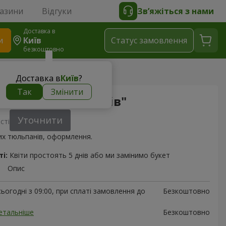
газини
Відгуки
Зв’яжіться з нами
Доставка в
и
Київ
Статус замовлення
безкоштовно
 "9 жовтих тюльпанів"
Доставка в
Київ
?
Так
Змінити
9 жовтих тюльпанів"
Уточнити
сті
их тюльпанів, оформлення.
і:
Квіти простоять 5 днів або ми замінимо букет
Опис
ьогодні з 09:00, при сплаті замовлення до
Безкоштовно
етальніше
Безкоштовно