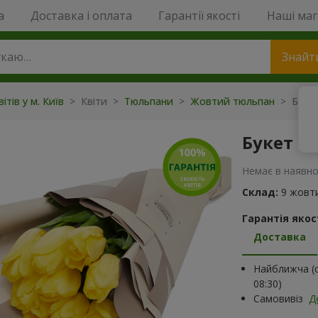
a
Доставка і оплата
Гарантії якості
Наші ма
Знайт
ітів у м. Київ
> Квіти >
Тюльпани
>
Жовтий тюльпан
> Букет
Букет "
Немає в наявно
Склад:
9 жовт
Гарантія якост
Доставка
Найближча (с
08:30)
Самовивіз
Д