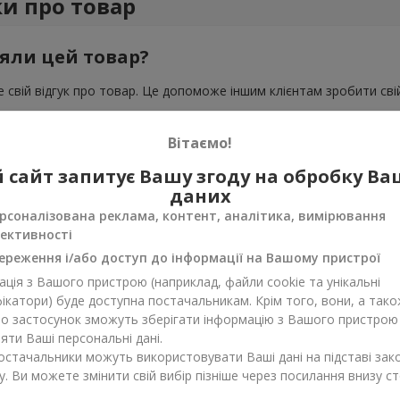
ки про товар
яли цей товар?
 свій відгук про товар. Це допоможе іншим клієнтам зробити свій
Вітаємо!
 сайт запитує Вашу згоду на обробку В
даних
рсоналізована реклама, контент, аналітика, вимірювання
ективності
ереження і/або доступ до інформації на Вашому пристрої
ція з Вашого пристрою (наприклад, файли cookie та унікальні
ікатори) буде доступна постачальникам. Крім того, вони, а тако
бо застосунок зможуть зберігати інформацію з Вашого пристрою
ти Ваші персональні дані.
постачальники можуть використовувати Ваші дані на підставі зак
у. Ви можете змінити свій вибір пізніше через посилання внизу ст