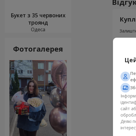
Відгу
Букет з 35 червоних
Купл
троянд
Одеса
Залиште
Фотогалерея
Цей
Пе
еф
Зб
Інформа
ідентиф
сайт а
обробля
Деякі 
інтерес