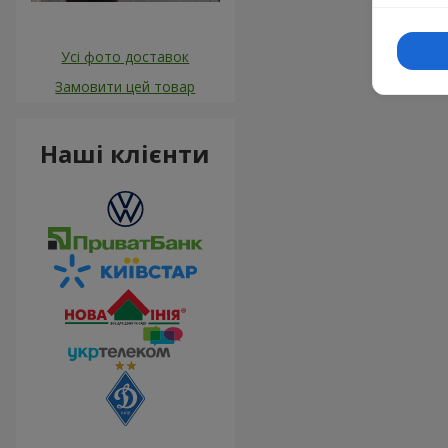
Усі фото доставок
Замовити цей товар
Наші клієнти