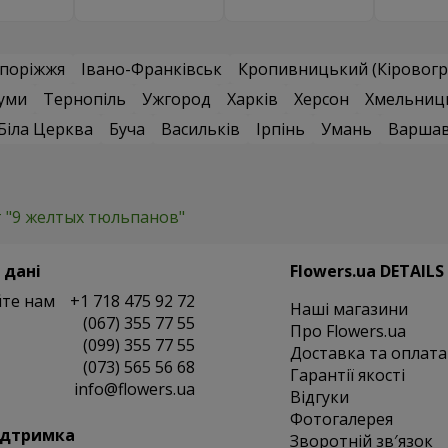
поріжжя
Івано-Франківськ
Кропивницький (Кіровогр
уми
Тернопіль
Ужгород
Харків
Херсон
Хмельниц
Біла Церква
Буча
Васильків
Ірпінь
Умань
Варша
т "9 желтых тюльпанов"
 дані
Flowers.ua DETAILS
те нам
+1 718 475 92 72
Наші магазини
(067) 355 77 55
Про Flowers.ua
(099) 355 77 55
Доставка та оплата
(073) 565 56 68
Гарантії якості
info@flowers.ua
Відгуки
Фотогалерея
ідтримка
Зворотній зв′язок