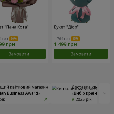
ет "Пана Кота"
Букет "Діор"
4 грн
1 764 грн
Замовити
Замовити
щий квітковий магазин
Доставка квітів року
ian Business Award»
«Вибір країни»
рік
2025 рік