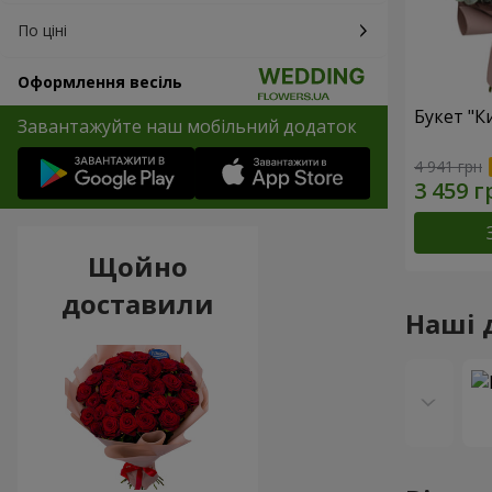
По ціні
Оформлення весіль
Букет "Ки
Завантажуйте наш мобільний додаток
4 941 грн
Щойно
доставили
Наші 