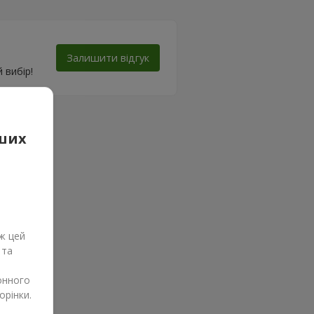
Залишити відгук
 вибір!
аших
ж цей
 та
онного
орінки.