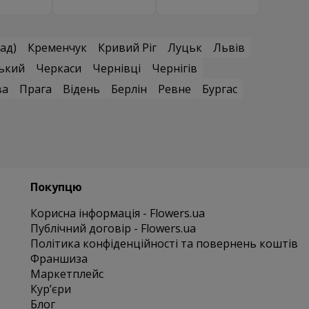
ад)
Кременчук
Кривий Ріг
Луцьк
Львів
ький
Черкаси
Чернівці
Чернігів
ва
Прага
Відень
Берлін
Ревне
Бургас
Покупцю
Корисна інформація - Flowers.ua
Публічний договір - Flowers.ua
Політика конфіденційності та повернень коштів
Франшиза
Маркетплейс
Курʼєри
Блог