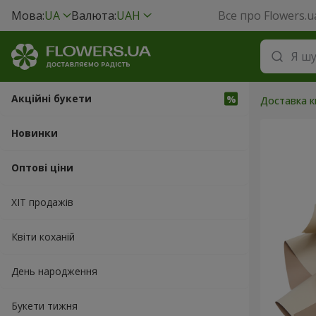
Мова:
UA
Валюта:
UAH
Все про Flowers.u
Акційні букети
Доставка кв
Новинки
Оптові ціни
ХІТ продажів
Квіти коханій
День народження
Букети тижня