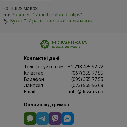
На інших мовах:
Eng:
Bouquet "17 multi-colored tulips"
Рус:
Букет "17 разноцветных тюльпанов"
Контактні дані
Телефонуйте нам
+1 718 475 92 72
Київстар
(067) 355 77 55
Водафон
(099) 355 77 55
Лайфсел
(073) 565 56 68
Email
info@flowers.ua
Онлайн підтримка