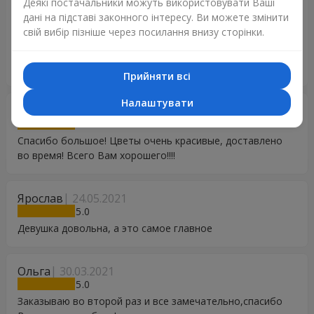
Деякі постачальники можуть використовувати Ваші
сравнению с другими сервисами очень доступные Не
дані на підставі законного інтересу. Ви можете змінити
знаю, откуда столько плохих отзывов, может мне
свій вибір пізніше через посилання внизу сторінки.
просто очень повезло (или людям не повезло). Буду
дальше пользоваться этой доставкой и рекомендовать
ее. Спасибо всем, кто причастен к этой работе)
Прийняти всі
Налаштувати
Елена
12.02.2022
5
Спасибо большое! Цветы очень красивые, доставлено
во время! Всего Вам хорошего!!!!
Ярослав
24.05.2021
5
Девушка довольна, а это самое главное
Ольга
30.03.2021
5
Заказываю во второй раз и все замечательно,спасибо