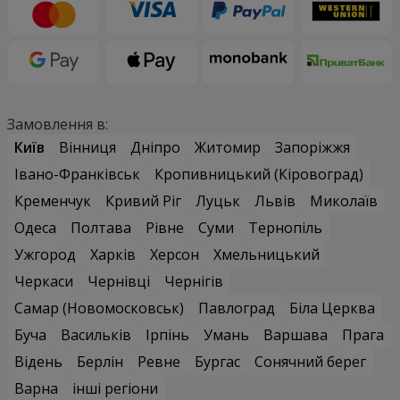
Замовлення в:
Київ
Вінниця
Дніпро
Житомир
Запоріжжя
Івано-Франківськ
Кропивницький (Кіровоград)
Кременчук
Кривий Ріг
Луцьк
Львів
Миколаїв
Одеса
Полтава
Рівне
Суми
Тернопіль
Ужгород
Харків
Херсон
Хмельницький
Черкаси
Чернівці
Чернігів
Самар (Новомосковськ)
Павлоград
Біла Церква
Буча
Васильків
Ірпінь
Умань
Варшава
Прага
Відень
Берлін
Ревне
Бургас
Сонячний берег
Варна
інші регіони