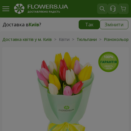
Доставка в
Київ
?
Так
Змінити
Доставка в
Київ
|
безкоштовно
Доставка квітів у м. Київ
> Квіти >
Тюльпани
>
Різнокольор