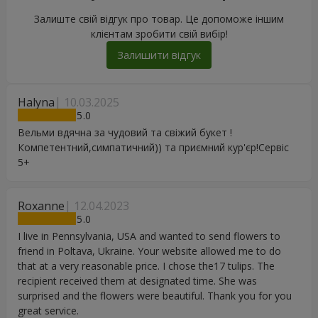
Залиште свій відгук про товар. Це допоможе іншим
клієнтам зробити свій вибір!
Залишити відгук
Halyna
10.03.2025
5
Вельми вдячна за чудовий та свіжий букет !
Компетентний,симпатичний)) та приємний кур'єр!Сервіс
5+
Roxanne
12.04.2023
5
I live in Pennsylvania, USA and wanted to send flowers to
friend in Poltava, Ukraine. Your website allowed me to do
that at a very reasonable price. I chose the17 tulips. The
recipient received them at designated time. She was
surprised and the flowers were beautiful. Thank you for you
great service.