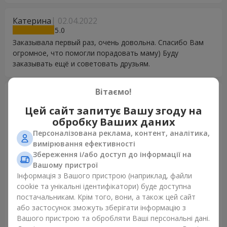
Катерина
02.04.2022
5
Заказывала первый раз, очень довольна. Спасибо Вам
огромное, что помогли порадовать маму) Буду
заказывать ещё и советовать друзьям.
Вітаємо!
Павел
13.02.2022
5
Цей сайт запитує Вашу згоду на
Перечитал кучу отзывов на независимых площадках, у
обробку Ваших даних
всех сервисов доставки цветов (в том числе flowers.ua)
Персоналізована реклама, контент, аналітика,
очень низкие оценки. Решил довериться количеству
вимірювання ефективності
подписчиков в инстаграм и выбрал этот сервис. И
Збереження і/або доступ до інформації на
знаете, не прогадал. Осуществил заказ поздно ночью, со
Вашому пристрої
мной связались буквально через минут 20 и уточнили
Інформація з Вашого пристрою (наприклад, файли
детали. Выбирал доставку с сюрпризом, то есть
cookie та унікальні ідентифікатори) буде доступна
получателю не звонили лишний раз, все прошло очень
постачальникам. Крім того, вони, а також цей сайт
гладко, букет цветов оказался даже лучше, чем на
або застосунок зможуть зберігати інформацію з
картинках сайта (приятно удивлен). В общем сюрприз
Вашого пристрою та обробляти Ваші персональні дані.
удался и все остались довольны ^^ Порадовали цены, по