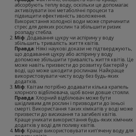
абсорбують теплу воду, оскільки це допомагає
активізувати їхні метаболічні процеси та
підвищити ефективність зволоження.
Використання холодної води може спричинити
стрес для деяких рослин та збільшити ризик
розпаду стебла.
Міф
: Додавання цукру чи аспірину у воду
збільшить тривалість життя квітів.
Правда
: Ніякі наукові докази не підтверджують,
що додавання цукру або аспірину у воду
допоможе збільшити тривалість життя квітів. Це
може навіть призвести до розвитку бактерій у
воді, що може шкодити рослинам. Найкраще
використовувати чисту воду без будь-яких
додатків.
Міф
: Квітам потрібно додавати кілька крапель
хлорного відбілювача, щоб вони довше стояли.
Правда
: Хлорний відбілювач може бути
шкідливим для рослин і призводити до їхньої
смерті. Використання таких хімікатів у воді може
призвести до висихання та загибелі квітів.
Краще уникати використання будь-яких хімічних
додатків у воді для поливу квітів.
Міф
: Краще використовувати кип'ячену воду для
поливу квітів.