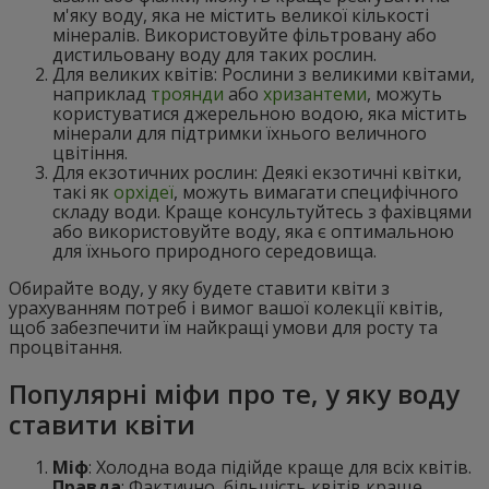
м'яку воду, яка не містить великої кількості
мінералів. Використовуйте фільтровану або
дистильовану воду для таких рослин.
Для великих квітів: Рослини з великими квітами,
наприклад
троянди
або
хризантеми
, можуть
користуватися джерельною водою, яка містить
мінерали для підтримки їхнього величного
цвітіння.
Для екзотичних рослин: Деякі екзотичні квітки,
такі як
орхідеї
, можуть вимагати специфічного
складу води. Краще консультуйтесь з фахівцями
або використовуйте воду, яка є оптимальною
для їхнього природного середовища.
Обирайте воду, у яку будете ставити квіти з
урахуванням потреб і вимог вашої колекції квітів,
щоб забезпечити їм найкращі умови для росту та
процвітання.
Популярні міфи про те, у яку воду
ставити квіти
Міф
: Холодна вода підійде краще для всіх квітів.
Правда
: Фактично, більшість квітів краще