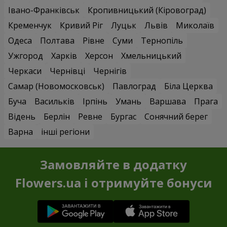
Івано-Франківськ
Кропивницький (Кіровоград)
Кременчук
Кривий Ріг
Луцьк
Львів
Миколаїв
Одеса
Полтава
Рівне
Суми
Тернопіль
Ужгород
Харків
Херсон
Хмельницький
Черкаси
Чернівці
Чернігів
Самар (Новомосковськ)
Павлоград
Біла Церква
Буча
Васильків
Ірпінь
Умань
Варшава
Прага
Відень
Берлін
Ревне
Бургас
Сонячний берег
Варна
інші регіони
Замовляйте в додатку
Flowers.ua і отримуйте бонуси