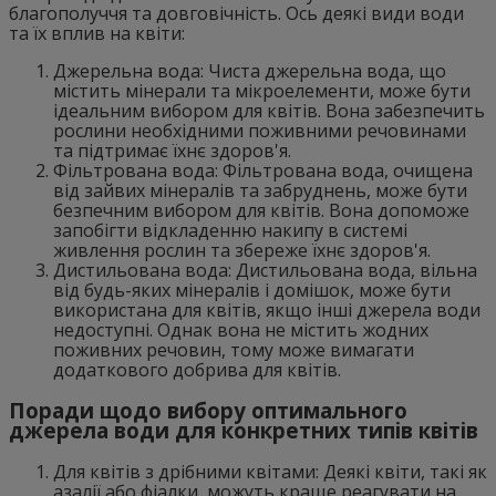
благополуччя та довговічність. Ось деякі види води
та їх вплив на квіти:
Джерельна вода: Чиста джерельна вода, що
містить мінерали та мікроелементи, може бути
ідеальним вибором для квітів. Вона забезпечить
рослини необхідними поживними речовинами
та підтримає їхнє здоров'я.
Фільтрована вода: Фільтрована вода, очищена
від зайвих мінералів та забруднень, може бути
безпечним вибором для квітів. Вона допоможе
запобігти відкладенню накипу в системі
живлення рослин та збереже їхнє здоров'я.
Дистильована вода: Дистильована вода, вільна
від будь-яких мінералів і домішок, може бути
використана для квітів, якщо інші джерела води
недоступні. Однак вона не містить жодних
поживних речовин, тому може вимагати
додаткового добрива для квітів.
Поради щодо вибору оптимального
джерела води для конкретних типів квітів
Для квітів з дрібними квітами: Деякі квіти, такі як
азалії або фіалки, можуть краще реагувати на