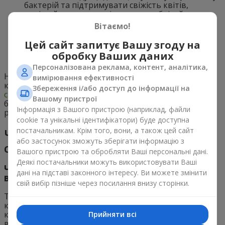
бактерій та підтримувати свіжість квітів,
замінюйте воду у вазі щодня та обрізайте
стебла.
Вітаємо!
Використовуйте добрива. Додавання
спеціальних добрив для квітів у воду може
Цей сайт запитує Вашу згоду на
допомогти збільшити їхню тривалість життя та
обробку Ваших даних
красу.
Персоналізована реклама, контент, аналітика,
Нехай важливі події супроводжуються найкращими
вимірювання ефективності
квітковими композиціями від
Flowers.ua
!
Замовте
Збереження і/або доступ до інформації на
свіжі квіти прямо зараз
та порадуйте себе чи ваших
Вашому пристрої
близьких
вишуканим букетом
, що надихне та
Інформація з Вашого пристрою (наприклад, файли
розчулить своєю красою та свіжістю.
cookie та унікальні ідентифікатори) буде доступна
постачальникам. Крім того, вони, а також цей сайт
Часті запитання про те, у яку воду
або застосунок зможуть зберігати інформацію з
ставити квіти
Вашого пристрою та обробляти Ваші персональні дані.
Деякі постачальники можуть використовувати Ваші
Чи можна використовувати кип'ячену
дані на підставі законного інтересу. Ви можете змінити
воду для квітів?
свій вибір пізніше через посилання внизу сторінки.
Так, кип'ячена вода може бути використана для
квітів, але краще залишати її охолодженою до
кімнатної температури перед поливом. Кип'ятіння
Прийняти всі
води може допомогти знищити бактерії, але гаряча