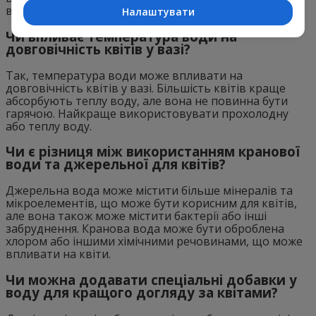
вода може пошкодити чутливі стебла квітів.
Налаштувати
Чи впливає температура води на
довговічність квітів у вазі?
Так, температура води може впливати на
довговічність квітів у вазі. Більшість квітів краще
абсорбують теплу воду, але вона не повинна бути
гарячою. Найкраще використовувати прохолодну
або теплу воду.
Чи є різниця між використанням кранової
води та джерельної для квітів?
Джерельна вода може містити більше мінералів та
мікроелементів, що може бути корисним для квітів,
але вона також може містити бактерії або інші
забруднення. Кранова вода може бути оброблена
хлором або іншими хімічними речовинами, що може
впливати на квіти.
Чи можна додавати спеціальні добавки у
воду для кращого догляду за квітами?