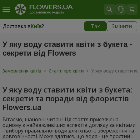
Доставка в
Київ
?
Так
Змінити
Доставка в
Київ
|
безкоштовно
У яку воду ставити квіти з букета -
секрети від Flowers
Замовлення квітів
>
Статті про квіти
>
У яку воду ставити кві
У яку воду ставити квіти з букета:
секрети та поради від флористів
Flowers.ua
Вітаємо, шановні читачі! Ця стаття присвячена
одному з найважливіших аспектів догляду за квітами
- вибору правильної води для їхнього збереження та
довговічності. Може здатися, що вода - це простий і