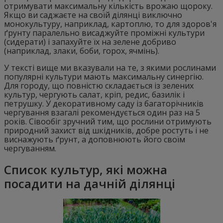
отримувати максимальну кількість врожаю щороку.
Якщо ви саджаєте на своїй ділянці виключно
монокультуру, наприклад, картоплю, то для здоров'я
ґрунту паралельно висаджуйте проміжні культури
(сидерати) і запахуйте їх на зелене добриво
(наприклад, злаки, боби, горох, ячмінь).
У тексті вище ми вказували на те, з якими рослинами
популярні культури мають максимальну синергію.
Для городу, що повністю складається із зелених
культур, чергують салат, кріп, редис, базилік і
петрушку. У декоративному саду із багаторічників
чергування взагалі рекомендується один раз на 5
років. Сівообіг зручний тим, що рослини отримують
природний захист від шкідників, добре ростуть і не
виснажують ґрунт, а доповнюють його своїм
чергуванням.
Список культур, які можна
посадити на дачній ділянці