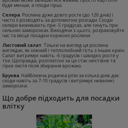
врожай може залишитися живим, просто картоплі
буде менше, а плоди гірші.
Селера
. Рослина дуже довго росте (до 120 днів) і
часто її розводять за допомогою розсади. Сходи
селери виживають при -5 градусах, але гинуть при
сильних заморозках. Виходячи з цього, розраховуйте
час та місце посадки корисної рослини.
Листовий салат
. Тільки на вигляд ця рослина
виглядає, як ніжний і теплолюбний гість з інших країн.
Салат витримує навіть -6 градусів і швидко росте у
тіні. Щоправда, розплатою за це стає неїстівне та
гірке листя після збирання врожаю.
Бруква
. Найближча родичка ріпи за кілька днів дає
сходи навіть за 7-10 градусів і витримує невеликі
заморозки.
Що добре підходить для посадки
влітку