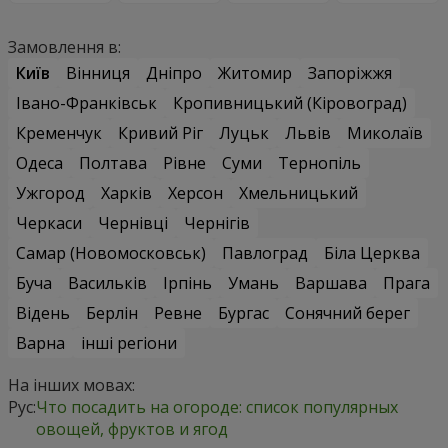
Замовлення в:
Київ
Вінниця
Дніпро
Житомир
Запоріжжя
Івано-Франківськ
Кропивницький (Кіровоград)
Кременчук
Кривий Ріг
Луцьк
Львів
Миколаїв
Одеса
Полтава
Рівне
Суми
Тернопіль
Ужгород
Харків
Херсон
Хмельницький
Черкаси
Чернівці
Чернігів
Самар (Новомосковськ)
Павлоград
Біла Церква
Буча
Васильків
Ірпінь
Умань
Варшава
Прага
Відень
Берлін
Ревне
Бургас
Сонячний берег
Варна
інші регіони
На інших мовах:
Рус:
Что посадить на огороде: список популярных
овощей, фруктов и ягод