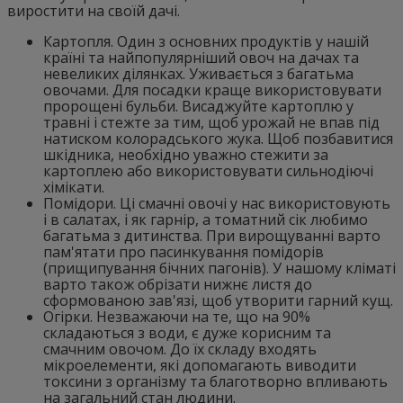
виростити на своїй дачі.
Картопля. Один з основних продуктів у нашій
країні та найпопулярніший овоч на дачах та
невеликих ділянках. Уживається з багатьма
овочами. Для посадки краще використовувати
пророщені бульби. Висаджуйте картоплю у
травні і стежте за тим, щоб урожай не впав під
натиском колорадського жука. Щоб позбавитися
шкідника, необхідно уважно стежити за
картоплею або використовувати сильнодіючі
хімікати.
Помідори. Ці смачні овочі у нас використовують
і в салатах, і як гарнір, а томатний сік любимо
багатьма з дитинства. При вирощуванні варто
пам'ятати про пасинкування помідорів
(прищипування бічних пагонів). У нашому кліматі
варто також обрізати нижнє листя до
сформованою зав'язі, щоб утворити гарний кущ.
Огірки. Незважаючи на те, що на 90%
складаються з води, є дуже корисним та
смачним овочом. До їх складу входять
мікроелементи, які допомагають виводити
токсини з організму та благотворно впливають
на загальний стан людини.