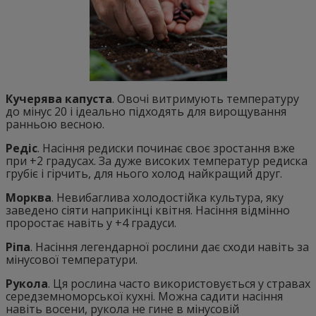
Кучерява капуста
. Овочі витримують температуру
до мінус 20 і ідеально підходять для вирощування
ранньою весною.
Редіс
. Насіння редиски починає своє зростання вже
при +2 градусах. За дуже високих температур редиска
грубіє і гірчить, для нього холод найкращий друг.
Морква
. Невибаглива холодостійка культура, яку
заведено сіяти наприкінці квітня. Насіння відмінно
проростає навіть у +4 градуси.
Ріпа
. Насіння легендарної рослини дає сходи навіть за
мінусової температури.
Рукола
. Ця рослина часто використовується у стравах
середземноморської кухні. Можна садити насіння
навіть восени, рукола не гине в мінусовій