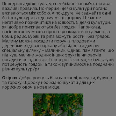
Перед посадкою культур необхідно запам'ятати два
важливі правила. По-перше, деякі культури погано
вживаються між собою. А по-друге, не саджайте одні
й ті ж культури в одному місці щороку. Це може
негативно позначитися на їх якості. Є деякі культури,
які добре приживаються без грядки. Наприклад,
насіння кропу можна просто розкидати по ділянці, а
боби, редис, буряк та ріпа можуть рости і без грядок.
Малину можна посадити поруч із плодовими
деревами вздовж паркану або відвести для неї
спеціальну ділянку – малинник. Однак, пам'ятайте, що
під кущ малини жодних інших фруктів чи овочів
посадити не вдасться. Тепер розглянемо, які культури
потребують грядок, а також зупинимося на поєднанні
різних культур./p>
Огірки
. Добре ростуть біля картоплі, капусти, буряків
та гороху. Щороку необхідно шукати для цих
корисних овочів нове місце.