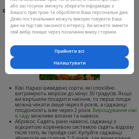
або застосунок зможуть зберігати інформацію з
Фрукти
Вашого пристрою та обробляти Ваші персональні дані.
Деякі постачальники можуть використовувати Ваші
дані на підставі законного інтересу. Ви можете змінити
свій вибір пізніше через посилання внизу сторінки.
Прийняти всі
Налаштувати
Ківі. Наразі виведено сорти, які спокійно
витримують морози до мінус 30 градусів. Якщо
ви вирішили посадити насіння, то перші плоди
можна чекати лише через 6 років, а саджанці
плодоносять вже через 2 роки.
Вирощування ківі
в саду
можливе восени та навесні.
Абрикос. Садять рано навесні, саджанці з
відкритою кореневою системою садять відразу
після того, як пройде сніг. Купуйте саджанці
абрикосів не старше 2-3 років, так вони краще