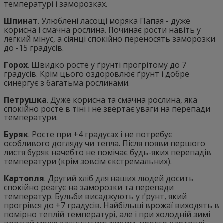
температурі і заморозках.
Шпинат
. Улюблені ласощі моряка Папая - дуже
корисна і смачна рослина. Починає рости навіть у
легкий мінус, а сіянці спокійно переносять заморозки
до -15 градусів.
Горох
. Швидко росте у ґрунті прогрітому до 7
градусів. Крім цього оздоровлює ґрунт і добре
синергує з багатьма рослинами.
Петрушка
. Дуже корисна та смачна рослина, яка
спокійно росте в тіні і не звертає уваги на перепади
температури.
Буряк
. Росте при +4 градусах і не потребує
особливого догляду чи тепла. Після появи першого
листя буряк начебто не помічає будь-яких перепадів
температури (крім зовсім екстремальних).
Картопля
. Другий хліб для наших людей досить
спокійно реагує на заморозки та перепади
температур. Бульби висаджують у ґрунт, який
прогрівся до +7 градусів. Найбільші врожаї виходять в
помірно теплій температурі, але і при холодній зимі