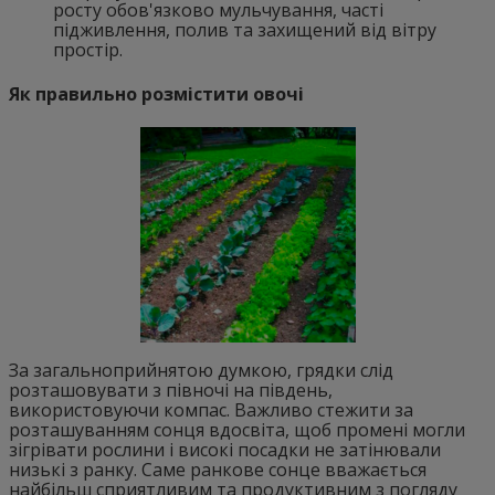
росту обов'язково мульчування, часті
підживлення, полив та захищений від вітру
простір.
Як правильно розмістити овочі
За загальноприйнятою думкою, грядки слід
розташовувати з півночі на південь,
використовуючи компас. Важливо стежити за
розташуванням сонця вдосвіта, щоб промені могли
зігрівати рослини і високі посадки не затінювали
низькі з ранку. Саме ранкове сонце вважається
найбільш сприятливим та продуктивним з погляду