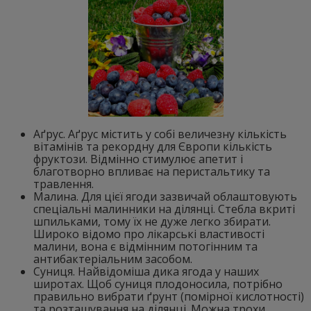
Аґрус. Аґрус містить у собі величезну кількість
вітамінів та рекордну для Європи кількість
фруктози. Відмінно стимулює апетит і
благотворно впливає на перистальтику та
травлення.
Малина. Для цієї ягоди зазвичай облаштовують
спеціальні малинники на ділянці. Стебла вкриті
шпильками, тому їх не дуже легко збирати.
Широко відомо про лікарські властивості
малини, вона є відмінним потогінним та
антибактеріальним засобом.
Суниця. Найвідоміша дика ягода у наших
широтах. Щоб суниця плодоносила, потрібно
правильно вибрати ґрунт (помірної кислотності)
та розташування на ділянці. Можна трохи