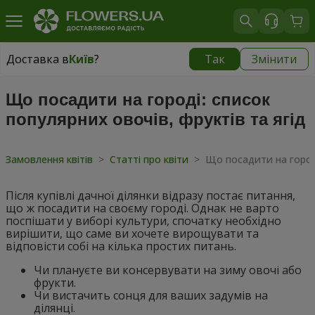
Доставка в
Київ
?
Так
Змінити
Доставка в
Київ
|
безкоштовно
Що посадити на городі: список
популярних овочів, фруктів та ягід
Замовлення квітів
>
Статті про квіти
>
Що посадити на городі
Після купівлі дачної ділянки відразу постає питання,
що ж посадити на своєму городі. Однак не варто
поспішати у виборі культури, спочатку необхідно
вирішити, що саме ви хочете вирощувати та
відповісти собі на кілька простих питань.
Чи плануєте ви консервувати на зиму овочі або
фрукти.
Чи вистачить сонця для ваших задумів на
ділянці.