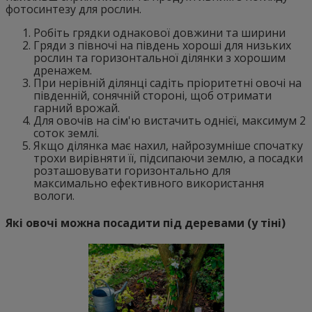
фотосинтезу для рослин.
Робіть грядки однакової довжини та ширини
Гряди з півночі на південь хороші для низьких
рослин та горизонтальної ділянки з хорошим
дренажем.
При нерівній ділянці садіть пріоритетні овочі на
південній, сонячній стороні, щоб отримати
гарний врожай.
Для овочів на сім'ю вистачить однієї, максимум 2
соток землі.
Якщо ділянка має нахил, найрозумніше спочатку
трохи вирівняти її, підсипаючи землю, а посадки
розташовувати горизонтально для
максимально ефективного використання
вологи.
Які овочі можна посадити під деревами (у тіні)