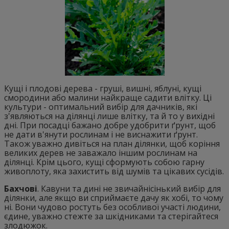
Кущі і плодові дерева - груші, вишні, яблуні, кущі
смородини або малини найкраще садити влітку. Ці
культури - оптимальний вибір для дачників, які
з'являються на ділянці лише влітку, та й то у вихідні
дні. При посадці бажано добре удобрити ґрунт, щоб
не дати в'янути рослинам і не виснажити ґрунт.
Також уважно дивіться на план ділянки, щоб коріння
великих дерев не заважало іншим рослинам на
ділянці. Крім цього, кущі сформують собою гарну
живоплоту, яка захистить від шумів та цікавих сусідів.
Бахчові
. Кавуни та дині не звичайнісінький вибір для
ділянки, але якщо ви сприймаєте дачу як хобі, то чому
ні. Вони чудово ростуть без особливої участі людини,
єдине, уважно стежте за шкідниками та стерігайтеся
злодюжок.