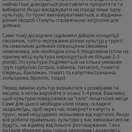
найчастіше доводиться розставляти пріоритети та
вибирати. Якщо висаджувати на городі лише одну
культуру, то ґрунт виснажуватиметься, а збудники
різних хвороб стануть справжньою загрозою для
ділянки.
Саме тому досвідчені садівники дійшли концепції
сівозміни, тобто чергування різних культур у грунті.
На невеликих ділянках повноцінна сівозміна
неможлива, але необхідна хоча б плодозміна (коли на
одному місці культура вирощується не більше 2-3
років). Усі культури поділяються на кілька умовних
груп: гарбузові (огірок, кабачок, патисон), томатні
(перець, баклажан, томат) та капустяні (качанна,
кольорова, броколі, тощо).
Перед зміною культур визначтеся з розмірами та
місцем, а потім варіюйте їх кожні 3-4 роки. Важливо,
щоб культури поверталися на “своє” початкове місце.
Саме для цього необхідні копії плану, складені
заздалегідь, щоб через час повернути капусту в
ґрунт, який нещодавно звільнився від картоплі. Якщо
все робити правильно, культури у вас змінюватися не
будуть, на відміну від їхнього розташування. Така
ротація збереже ваш город здоровим і дозволить