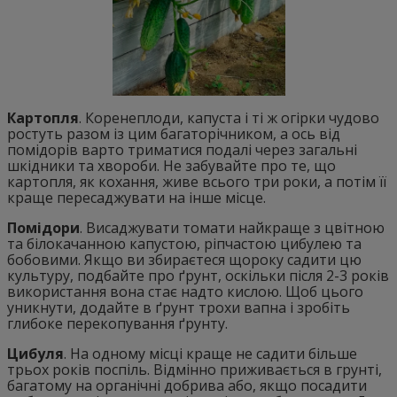
Картопля
. Коренеплоди, капуста і ті ж огірки чудово
ростуть разом із цим багаторічником, а ось від
помідорів варто триматися подалі через загальні
шкідники та хвороби. Не забувайте про те, що
картопля, як кохання, живе всього три роки, а потім її
краще пересаджувати на інше місце.
Помідори
. Висаджувати томати найкраще з цвітною
та білокачанною капустою, ріпчастою цибулею та
бобовими. Якщо ви збираєтеся щороку садити цю
культуру, подбайте про ґрунт, оскільки після 2-3 років
використання вона стає надто кислою. Щоб цього
уникнути, додайте в ґрунт трохи вапна і зробіть
глибоке перекопування ґрунту.
Цибуля
. На одному місці краще не садити більше
трьох років поспіль. Відмінно приживається в грунті,
багатому на органічні добрива або, якщо посадити