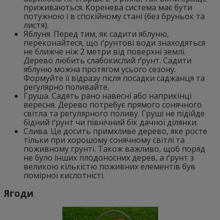
приживаються. Коренева система має бути
потужною і в спокійному стані (без бруньок та
листя).
Яблуня. Перед тим, як садити яблуню,
переконайтеся, що ґрунтові води знаходяться
не ближче ніж 2 метри від поверхні землі.
Дерево любить слабокислий ґрунт. Садити
яблуню можна протягом усього сезону.
Формуйте її відразу після посадки саджанця та
регулярно поливайте.
Груша. Садять рано навесні або наприкінці
вересня. Дерево потребує прямого сонячного
світла та регулярного поливу. Груші не підійде
бідний ґрунт чи північний бік дачної ділянки.
Слива. Це досить примхливе дерево, яке росте
тільки при хорошому сонячному світлі та
поживному грунті. Також важливо, щоб поряд
не було інших плодоносних дерев, а ґрунт з
великою кількістю поживних елементів був
помірної кислотністі.
Ягоди