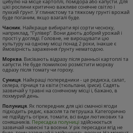
цибулю на місце картоплі, помідора або капусти. Для
цієї рослини критично важливе сонячне світло і
пухкий ґрунт. У глинистому та тяжкому грунті врожай
буде поганим, якщо взагалі буде.
Часник
. Найкраще вибирати ярі сорти чесноку,
наприклад, “Гулівер”. Вони дають добрий урожай і
прості у догляді. Головне, не вирощувати цю
культуру на одному місці понад 2 роки, інакше є
ймовірність зараження ґрунту нематодою.
Морква
. Висівають відразу після ранньої картоплі та
капусти. Не буде помилкою розмістити моркву
одразу після томату чи гороху.
Суниця
. Найкращі попередники - це редиска, салат,
селера, гірчиця та квіти (тюльпани, іриси). Садять
зазвичай у травні на сонячному місці і, бажано, в
похмурий день.
Полуниця
. Як попередник для цієї смачної ягоди
підходить редис, квасоля та петрушка. Категорично
не підійдуть огірки, томати, всі види лютикових та
соняшників.
Пересадка полуниці
здійснюється
зазвичай навесні та восени. У рік пересадки ягід не
буде, тому зазвичай її здійснюють восени. На момент