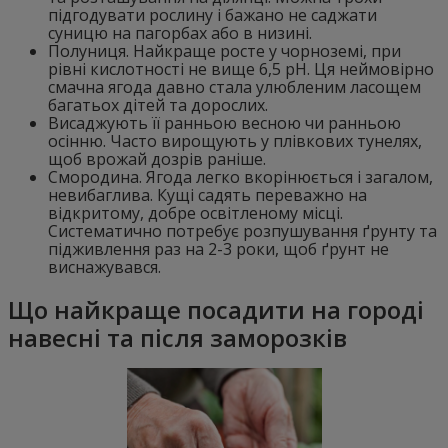
підгодувати рослину і бажано не саджати
суницю на пагорбах або в низині.
Полуниця. Найкраще росте у чорноземі, при
рівні кислотності не вище 6,5 рН. Ця неймовірно
смачна ягода давно стала улюбленим ласощем
багатьох дітей та дорослих.
Висаджують її ранньою весною чи ранньою
осінню. Часто вирощують у плівкових тунелях,
щоб врожай дозрів раніше.
Смородина. Ягода легко вкорінюється і загалом,
невибаглива. Кущі садять переважно на
відкритому, добре освітленому місці.
Систематично потребує розпушування ґрунту та
підживлення раз на 2-3 роки, щоб ґрунт не
виснажувався.
Що найкраще посадити на городі
навесні та після заморозків