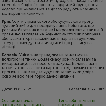
завантаженість, а й естетичну радість, посадіть квіти
немофіли. Садіть їх просто у відкритий ґрунт, вони
чудово приживаються та довго радують красивим
кольоровим килимом.
Кріп
. Сорти вірменського або сухумського кропу -
чудовий вибір для посадки у липні. Крім того, що
рослина багата на вітаміни і мікроелементи, так ще й
органічно виглядає на будь-якому столі як приправа
або в салаті. Кріп завжди йде в парі з петрушкою,
тому рекомендується висадити і цю рослину на
ділянці.
Базилік
. Унікальна трава, яка не ганяється за
вологою чи тінню. Додає смаку різним салатам та
використовується просто як закуска. Велике листя
може також заслонити картоплю від прямих сонячних
променів. Базилік дає чудовий запах, який добре
освіжає всю територію дачної ділянки.
Дата:
31.03.2021
Переглядів:
223302
Сосновий пилок:
Тенелюбні кімнатні
застосування, користь
рослини та їх