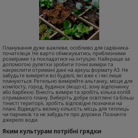
Планування дуже важливе, особливо для садівника-
початківця. Не варто обмежуватись приблизними
розмірами та покладатися на інтуїцію. Найкраще за
допомогою рулетки зробити точні виміри та
накреслити отримані дані на аркуш формату А3. Не
забудьте виміряти всі будівлі, які вже є і які лише
плануються. Ретельно виміряйте альтанку, місце для
компосту, город, будинок (якщо є), зону відпочинку
або барбекю. Внесіть виміри та зробіть кілька копій
отриманого плану. Виберіть добре освітлені та більш
тінисті території, зробіть відповідні позначки на
плані. Відведіть велику кількість місць для теплиць
чи парників та не забудьте про доріжки. Позначте
джерело води.
Яким культурам потрібні грядки