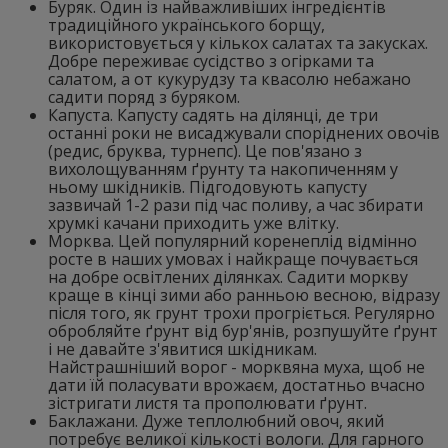
Буряк. Один із найважливіших інгредієнтів
традиційного українського борщу,
використовується у кількох салатах та закусках.
Добре переживає сусідство з огірками та
салатом, а от кукурудзу та квасолю небажано
садити поряд з буряком.
Капуста. Капусту садять на ділянці, де три
останні роки не висаджували споріднених овочів
(редис, бруква, турнепс). Це пов'язано з
вихолощуванням ґрунту та накопиченням у
ньому шкідників. Підгодовують капусту
зазвичай 1-2 рази під час поливу, а час збирати
хрумкі качани приходить уже влітку.
Морква. Цей популярний коренеплід відмінно
росте в наших умовах і найкраще почувається
на добре освітлених ділянках. Садити моркву
краще в кінці зими або ранньою весною, відразу
після того, як грунт трохи прогріється. Регулярно
обробляйте ґрунт від бур'янів, розпушуйте ґрунт
і не давайте з'явитися шкідникам.
Найстрашніший ворог - морквяна муха, щоб не
дати їй поласувати врожаєм, достатньо вчасно
зістригати листя та прополювати ґрунт.
Баклажани. Дуже теплолюбний овоч, який
потребує великої кількості вологи. Для гарного