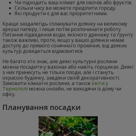
Чи підходить ваш клімат для овочів або фруктів.
Скільки часу ви можете приділити городу.
Які продукти є для вас пріоритетними.
Краще заздалегідь спланувати ділянку на великому
аркуші паперу, і лише потім розпочинати роботу.
Питання підведення води, якісного дренажу та ґрунту
також важливі, проте, якщо у вашої ділянки немає
доступу до прямого сонячного проміння, від деяких
культур доведеться відмовитися.
Не багато хто знає, але деякі культурні рослини
можна посадити у вазонах або навіть горщиках. Деякі
з них принесуть не тільки плоди, але і стануть
окрасою будинку, завдяки своїй декоративності.
Замовити кімнатні рослини, а також
квіти у
Тернополі
можна онлайн, не виходячи із дому чи
офісу.
Планування посадки