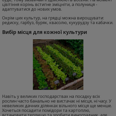
цвітіння корінь встигне зміцніти, а полуниця -
адаптуватися до нових умов.
Окрім цих культур, на грядці можна вирощувати:
редиску, гарбуз, буряк, квасолю, кукурудзу та кабачки.
Вибір місця для кожної культури
Навіть у великих господарствах на посадку всіх
рослин часто банально не вистачає ні місця, ні часу. У
невеликих дачних ділянках вільного місця ще менше.
Хочеться посадити помідори та картоплю,
встановити теплицю та зробити виноградник, але