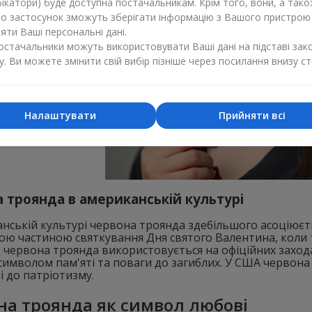
ікатори) буде доступна постачальникам. Крім того, вони, а тако
бо застосунок зможуть зберігати інформацію з Вашого пристрою
ти Ваші персональні дані.
постачальники можуть використовувати Ваші дані на підставі зак
у. Ви можете змінити свій вибір пізніше через посилання внизу ст
Налаштувати
Прийняти всі
 троянда в американській культурі
нській культурі червона троянда здебільшого асоціюєт
ою частиною святкування Дня святого Валентина, коли
, червона троянда використовується на офіційних захода
символом пам'яті та поваги до загиблих. У США червона
і до патріотизму.
на троянда як символ любові