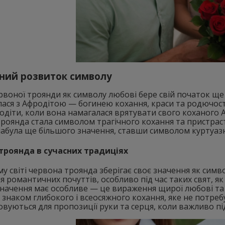
ний розвиток символу
ервоної троянди як символу любові бере свій початок ще 
ася з Афродітою — богинею кохання, краси та родючості
одіти, коли вона намагалася врятувати свого коханого А
роянда стала символом трагічного кохання та пристраст
абула ще більшого значення, ставши символом куртуазно
троянда в сучасних традиціях
му світі червона троянда зберігає своє значення як сим
 романтичних почуттів, особливо під час таких свят, я
начення має особливе — це вираження щирої любові та 
 знаком глибокого і всеосяжного кохання, яке не потреб
вуються для пропозиції руки та серця, коли важливо під