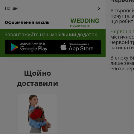
По ціні
У європей
почуття, 
що робить
Оформлення весіль
Червона 
Завантажуйте наш мобільний додаток
містичнос
червоні т
захищати
В епоху В
лише земн
епохи чер
Щойно
доставили