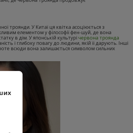
ої троянди. У Китаї ця квітка асоціюється з
жливим елементом у філософії фен-шуй, де вона
татку в дім. У японській культурі
червона троянда
ість і глибоку повагу до людини, якій її дарують. Інші
, проте всюди вона залишається символом сильних
аших