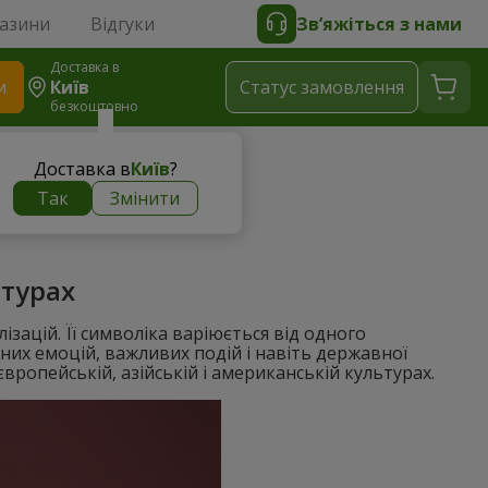
газини
Відгуки
Зв’яжіться з нами
Доставка в
и
Київ
Статус замовлення
безкоштовно
воліка
Доставка в
Київ
?
Так
Змінити
а її символіка
ьтурах
ілізацій. Її символіка варіюється від одного
них емоцій, важливих подій і навіть державної
вропейській, азійській і американській культурах.