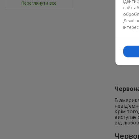
ідентиф
Переглянути все
сайт а
обробля
Деякі 
інтерес
Червона
В америка
невід'ємн
Крім того
виступає 
від любов
Черво