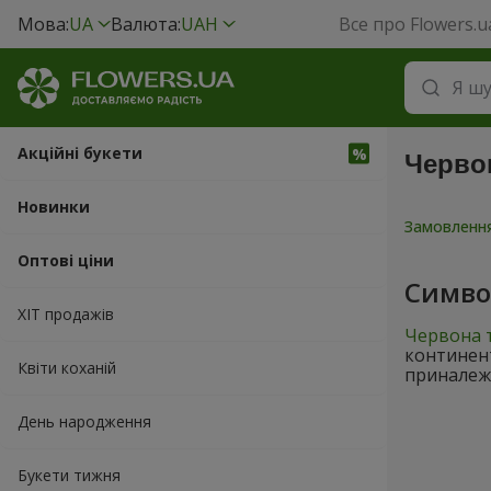
Мова:
UA
Валюта:
UAH
Все про Flowers.u
Акційні букети
Червон
Новинки
Замовлення
Оптові ціни
Симво
ХІТ продажів
Червона 
континент
Квіти коханій
приналежн
День народження
Букети тижня