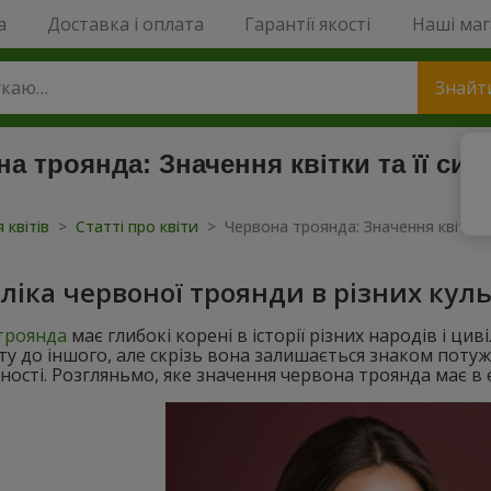
a
Доставка і оплата
Гарантії якості
Наші ма
Знайт
а троянда: Значення квітки та її сим
 квітів
>
Статті про квіти
>
Червона троянда: Значення квітки т
ліка червоної троянди в різних кул
троянда
має глибокі корені в історії різних народів і цив
у до іншого, але скрізь вона залишається знаком потуж
ості. Розгляньмо, яке значення червона троянда має в є