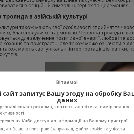
вуватися в офіційній символіці, гербах та церемоніях.
 троянда в азійській культурі
культури також мають свої особливості сприйняття червон
ням, благополуччям і гармонією. Червона троянда є ва
вується для залучення позитивної енергії, любові та дос
є кохання та пристрасть, але також може означати віддан
ії також мають свої унікальні інтерпретації цієї квітки
очуттів.
Вітаємо!
 сайт запитує Вашу згоду на обробку В
даних
рсоналізована реклама, контент, аналітика, вимірювання
ективності
ереження і/або доступ до інформації на Вашому пристрої
ція з Вашого пристрою (наприклад, файли cookie та унікальні