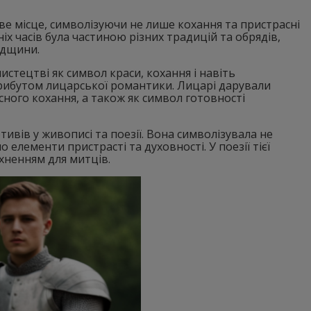
е місце, символізуючи не лише кохання та пристрасні
іх часів була частиною різних традицій та обрядів,
адщини.
мистецтві як символ краси, кохання і навіть
атрибутом лицарської романтики. Лицарі дарували
сного кохання, а також як символ готовності
вів у живописі та поезії. Вона символізувала не
елементи пристрасті та духовності. У поезії тієї
хненням для митців.