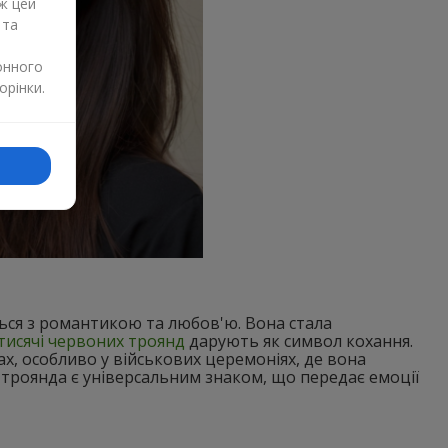
ж цей
 та
онного
орінки.
ься з романтикою та любов'ю. Вона стала
тисячі червоних троянд
дарують як символ кохання.
х, особливо у військових церемоніях, де вона
 троянда є універсальним знаком, що передає емоції