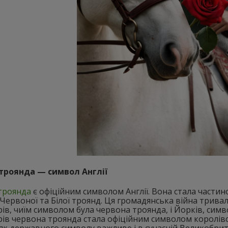
троянда — символ Англії
троянда
є офіційним символом Англії. Вона стала частино
 Червоної та Білої троянд. Ця громадянська війна тривала
ів, чиїм символом була червона троянда, і Йорків, сим
ів червона троянда стала офіційним символом королівст
як державного символу важливе і в сучасній Великобрит