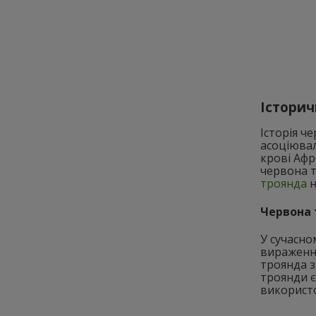
Історич
Історія ч
асоціювал
крові Афр
червона т
троянда
н
Червона 
У сучасно
вираження
троянда з
троянди є
використо