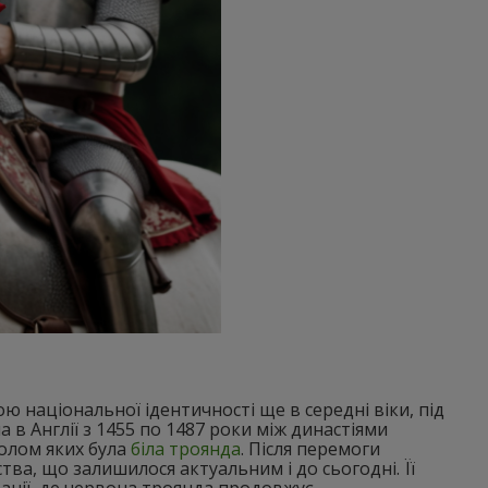
ю національної ідентичності ще в середні віки, під
 в Англії з 1455 по 1487 роки між династіями
волом яких була
біла троянда
. Після перемоги
ва, що залишилося актуальним і до сьогодні. Її
анії, де червона троянда продовжує