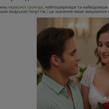
ачень
червоної троянди
, найпоширеніше та найвідоміше 
ших людських почуттів, і це значення лише зміцнилося з