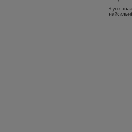
З усіх зн
найсильні