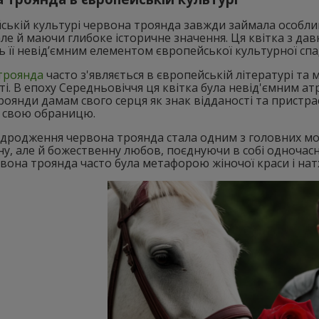
ській культурі червона троянда завжди займала особлив
але й маючи глибоке історичне значення. Ця квітка з давн
 її невід’ємним елементом європейської культурної сп
троянда
часто з'являється в європейській літературі та 
ті. В епоху Середньовіччя ця квітка була невід'ємним 
роянди дамам свого серця як знак відданості та пристра
 свою обраницю.
ідродження червона троянда стала одним з головних моти
у, але й божественну любов, поєднуючи в собі одночасно 
вона троянда часто була метафорою жіночої краси і нат