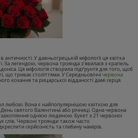
в античності. У давньогрецькій міфології ця квітка
. За легендою, червона троянда з'явилася з крапель
доніса. Ця міфологія створила підґрунтя для того, щоб
і, що триває століттями. У Середньовіччі
червона
го кохання та рицарської відданості дамі серця.
вол любові. Вона є найпопулярнішою квіткою для
к День святого Валентина або річниці. Одна червона
захоплення однією людиною. Букет з 21 червоної
ує слів. Червоні троянди також часто
креслити серйозність та глибину намірів.