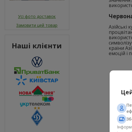
використо
Червона
Усі фото доставок
Замовити цей товар
Азійські 
процвітан
використо
символізу
Наші клієнти
країни Аз
емоцій і п
Цей
Пе
еф
Зб
Інформа