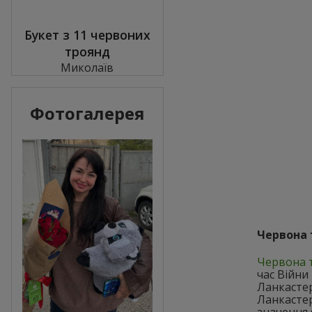
Букет з 11 червоних
троянд
Миколаїв
Фотогалерея
Червона 
Червона 
час Війни
Ланкастер
Ланкастер
значення 