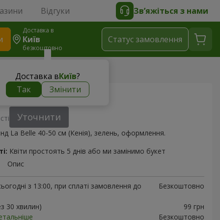
газини
Відгуки
Зв’яжіться з нами
Доставка в
и
Київ
Статус замовлення
безкоштовно
нд La Belle (Кенія)
Доставка в
Київ
?
Так
Змінити
д La Belle (Кенія)
Уточнити
сті
нд La Belle 40-50 см (Кенія), зелень, оформлення.
і:
Квіти простоять 5 днів або ми замінимо букет
Опис
ьогодні з 13:00, при сплаті замовлення до
Безкоштовно
ез 30 хвилин)
99 грн
етальніше
Безкоштовно