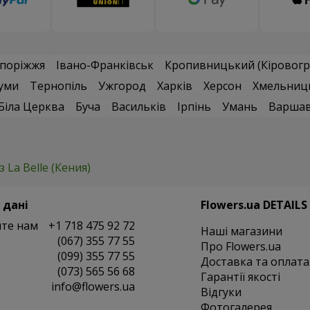
поріжжя
Івано-Франківськ
Кропивницький (Кіровогр
уми
Тернопіль
Ужгород
Харків
Херсон
Хмельниц
Біла Церква
Буча
Васильків
Ірпінь
Умань
Варша
з La Belle (Кения)
 дані
Flowers.ua DETAILS
те нам
+1 718 475 92 72
Наші магазини
(067) 355 77 55
Про Flowers.ua
(099) 355 77 55
Доставка та оплата
(073) 565 56 68
Гарантії якості
info@flowers.ua
Відгуки
Фотогалерея