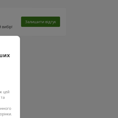
Залишити відгук
 вибір!
аших
ж цей
 та
онного
орінки.