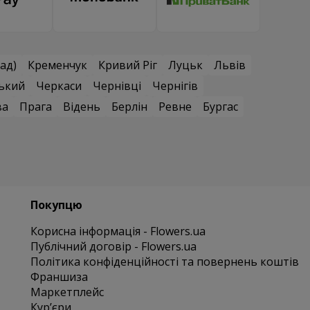
ад)
Кременчук
Кривий Ріг
Луцьк
Львів
ький
Черкаси
Чернівці
Чернігів
ва
Прага
Відень
Берлін
Ревне
Бургас
Покупцю
Корисна інформація - Flowers.ua
Публічний договір - Flowers.ua
Політика конфіденційності та повернень коштів
Франшиза
Маркетплейс
Курʼєри