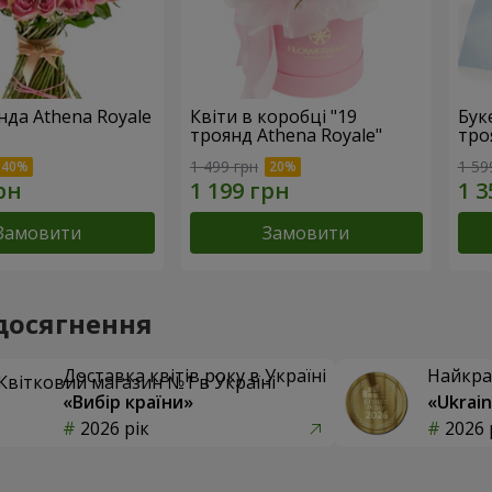
нда Athena Royale
Квіти в коробці "19
Бук
троянд Athena Royale"
тро
1 499 грн
1 59
Замовити
Замовити
досягнення
Доставка квітів року в Україні
Найкра
«Вибір країни»
«Ukrain
2026 рік
2026 