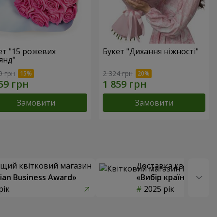
ет "15 рожевих
Букет "Дихання ніжності"
янд"
9 грн
2 324 грн
Замовити
Замовити
щий квітковий магазин
Доставка квітів року
ian Business Award»
«Вибір країни»
рік
2025 рік