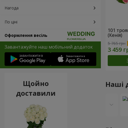
Нагода
По ціні
101 троя
(Кенія)
Оформлення весіль
5 765 грн
Завантажуйте наш мобільний додаток
Щойно
Наші 
доставили