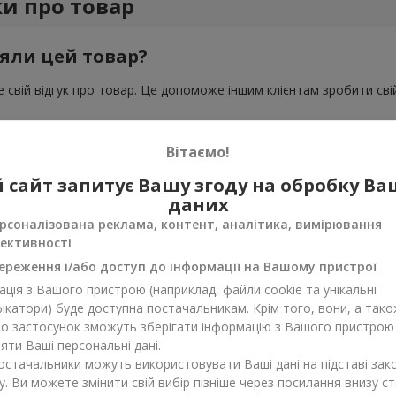
ки про товар
яли цей товар?
 свій відгук про товар. Це допоможе іншим клієнтам зробити свій
Вітаємо!
 сайт запитує Вашу згоду на обробку В
даних
рсоналізована реклама, контент, аналітика, вимірювання
ективності
ереження і/або доступ до інформації на Вашому пристрої
ція з Вашого пристрою (наприклад, файли cookie та унікальні
ікатори) буде доступна постачальникам. Крім того, вони, а тако
бо застосунок зможуть зберігати інформацію з Вашого пристрою
ти Ваші персональні дані.
постачальники можуть використовувати Ваші дані на підставі зак
у. Ви можете змінити свій вибір пізніше через посилання внизу ст