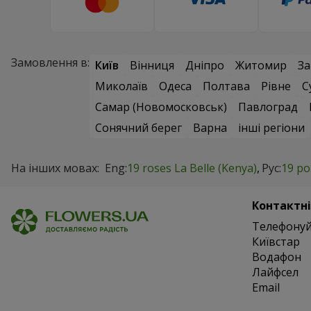
Замовлення в:
Київ
Вінниця
Дніпро
Житомир
За
Миколаїв
Одеса
Полтава
Рівне
С
Самар (Новомосковськ)
Павлоград
Сонячний берег
Варна
інші регіони
На інших мовах:
Eng:
19 roses La Belle (Kenya)
Рус:
19 ро
Контактні
Телефонуй
Київстар
Водафон
Лайфсел
Email