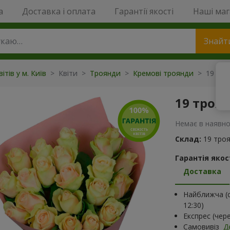
a
Доставка і оплата
Гарантії якості
Наші ма
Знайт
ітів у м. Київ
> Квіти >
Троянди
>
Кремові троянди
> 19 троя
19 троян
Немає в наявно
Склад:
19 троя
Гарантія якост
Доставка
Найближча (с
12:30)
Експрес (чер
Самовивіз
Д