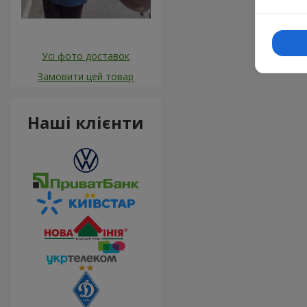
Усі фото доставок
Замовити цей товар
Наші клієнти