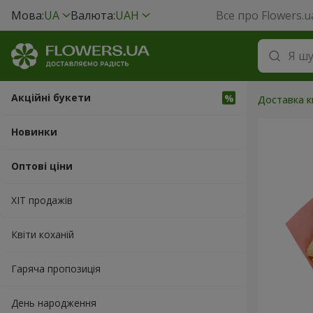
Мова:
UA
Валюта:
UAH
Все про Flowers.u
Акційні букети
Доставка кв
Новинки
Оптові ціни
ХІТ продажів
Квіти коханій
Гаряча пропозиція
День народження