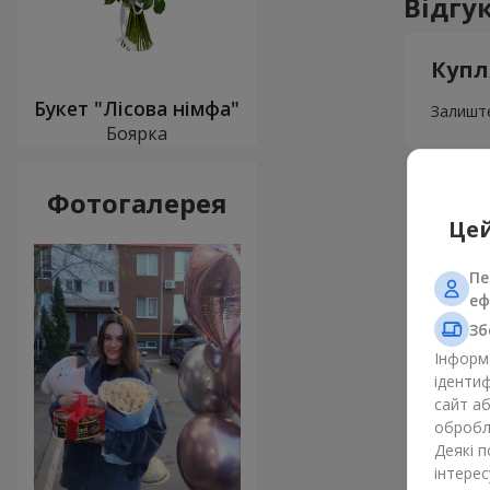
Відгу
Купл
Букет "Лісова німфа"
Залиште
Боярка
Фотогалерея
Цей
Пе
еф
Зб
Інформа
ідентиф
сайт а
обробля
Деякі 
інтерес